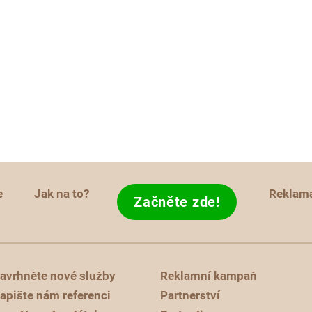
e
Jak na to?
Reklam
Začněte zde!
avrhněte nové služby
Reklamní kampaň
apište nám referenci
Partnerství