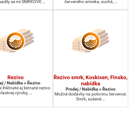
adily se mi SMRKOVÉ …
červeného smreka, suché, …
Rezivo
Řezivo smrk, Koskisen, Finsko,
ej / Nabídka > Řezivo
nabídka
hličnaté aj listnaté rezivo
Prodej / Nabídka > Řezivo
vlastnej výroby, …
Možné dodávky na polovinu července:
Smrk, sušené …