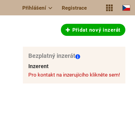
Přihlášení
Registrace
Přidat nový inzerát
Bezplatný inzerát
Inzerent
Pro kontakt na inzerujícího klikněte sem!