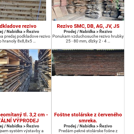
dkladove rezivo
Rezivo SMC, DB, AG, JV, JS
ej / Nabídka > Řezivo
Prodej / Nabídka > Řezivo
 predaj podkladove rezivo
Ponukam vzduchosuche rezivo hrubky
o hranoly 8x8,8x5 …
25 - 80 mm, dlzky 2 - 4 …
omítaný tl. 3,2 cm -
Foštne stolárske z červeného
ÁLNÍ VÝPRODEJ
smreka.
ej / Nabídka > Řezivo
Prodej / Nabídka > Řezivo
 jsem systém výstavby a
Predám pekné stolárske fošne z