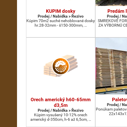
KUPIM dosky
Predám l
Prodej / Nabídka > Řezivo
Prodej / N
Kúpim 70m2 suché nehoblované dosky
SMREKOVÉ FORŠ
hr.28-32mm - š150-300mm, …
ZA VÝBORNÚ CEN
Orech americký h60-65mm
Paleto
d3,5m
Prodej / N
Ponúkam paletov
Prodej / Nabídka > Řezivo
22x143x12
Kúpim vysušený 10-12% orech
americký d-350cm, h-6 až 6,5cm, …