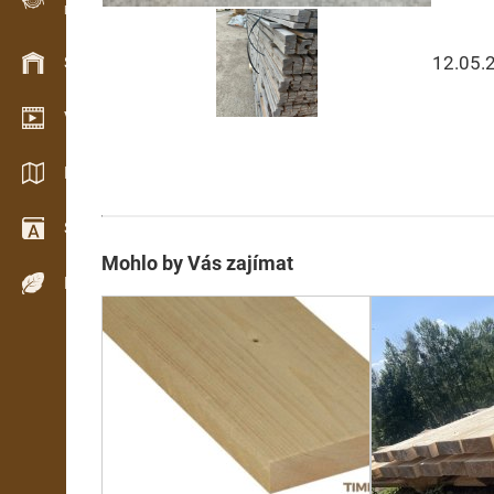
Evidence dřeva v terénu
12.05.
Skladové hospodářství
Video showroom
Katalogy / Brožury
Slovník
Mohlo by Vás zajímat
Dřeviny