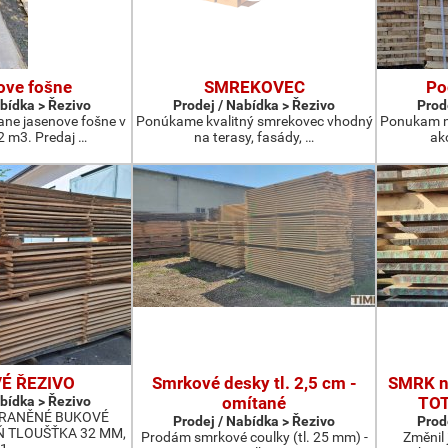
ove fošne
SMREKOVEC
Po
abídka > Řezivo
Prodej / Nabídka > Řezivo
Prod
ne jasenove fošne v
Ponúkame kvalitný smrekovec vhodný
Ponukam na
 m3. Predaj …
na terasy, fasády, …
ak
É ŘEZIVO
Smrkové desky tl. 2,5 cm -
SMRK ne
abídka > Řezivo
omítané
TOT
HRANĚNÉ BUKOVÉ
Prodej / Nabídka > Řezivo
Prod
Ň TLOUŠŤKA 32 MM,
Prodám smrkové coulky (tl. 25 mm) -
Změnil