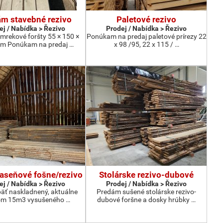
m stavebné rezivo
Paletové rezivo
ej / Nabídka > Řezivo
Prodej / Nabídka > Řezivo
mrekové foršty 55 × 150 ×
Ponúkam na predaj paletové prírezy 22
m Ponúkam na predaj …
x 98 /95, 22 x 115 / …
jaseňové fošne/rezivo
Stolárske rezivo-dubové
ej / Nabídka > Řezivo
Prodej / Nabídka > Řezivo
äť naskladnený, aktuálne
Predám sušené stolárske rezivo-
om 15m3 vysušeného …
dubové foršne a dosky hrúbky …