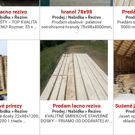
acno rezivo
hranol 78x98
Predá
abídka > Řezivo
Prodej / Nabídka > Řezivo
Prod
TY – TOP KVALITA
Prodám obalové - paletové
Predám s
U! Rozmer: 55 × …
ostrohranné hranoly 78x98x4000mm,
5000 m
…
vé prírezy
Predam lacno rezivo
Sušené 
abídka > Řezivo
Prodej / Nabídka > Řezivo
Prod
é dosky 22x98x1200,
KVALITNÉ SMREKOVÉ STAVEBNÉ
Jaseň op
00 1.trieda …
DOSKY – PRIAMO OD DODÁVATEĽA! …
sklad