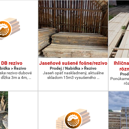
 DB rezivo
Jaseňové sušené fošne/rezivo
Ihličn
abídka > Řezivo
Prodej / Nabídka > Řezivo
rôzn
ske rezivo-dubové
Jaseň opäť naskladnený, aktuálne
Prod
 dĺžka 3m a 4m, …
skladom 15m3 vysušeného …
Ponúkame 
rô