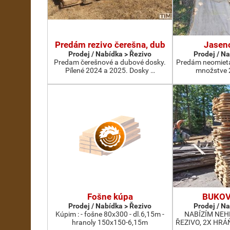
Predám rezivo čerešna, dub
Jasen
Prodej / Nabídka > Řezivo
Prodej / N
Predam čerešnové a dubové dosky.
Predám neomieta
Pílené 2024 a 2025. Dosky …
množstve 2
Fošne kúpa
BUKOV
Prodej / Nabídka > Řezivo
Prodej / N
Kúpim : - fošne 80x300 - dl.6,15m -
NABÍZÍM NE
hranoly 150x150-6,15m
ŘEZIVO, 2X HRÁ