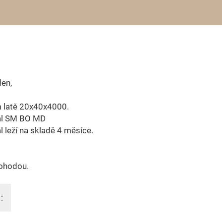
en,
m latě 20x40x4000.
ál SM BO MD
l leží na skladě 4 měsíce.
ohodou.
: