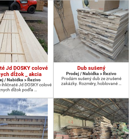
até Jd DOSKY colové
Dub sušený
ych dĺžok _ akcia
Prodej / Nabídka > Řezivo
Prodám sušený dub ze zrušené
ej / Nabídka > Řezivo
zakázky. Rozměry, hoblované …
ihličnaté Jd DOSKY colové
znych dĺžok podľa …