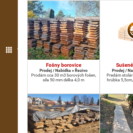
Více možností
Fošny borovice
Sušené
Prodej / Nabídka > Řezivo
Prodej / N
Prodám cca 30 m3 borových fošen,
Predám stolár
síla 50 mm délka 4,0 m
hrúbka 5,5cm,