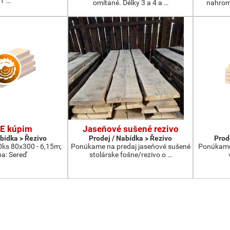
1 …
omítané. Délky 3 a 4 a …
nahrom
E kúpim
Jaseňové sušené rezivo
abídka > Řezivo
Prodej / Nabídka > Řezivo
Prod
0ks 80x300 - 6,15m;
Ponúkame na predaj jaseňové sušené
Ponúkame i
ba: Sereď
stolárske fošne/rezivo o …