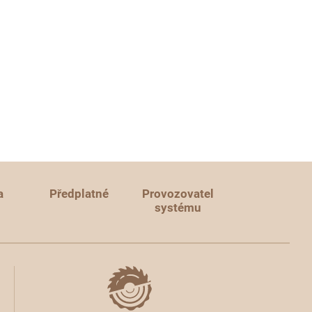
a
Předplatné
Provozovatel
systému