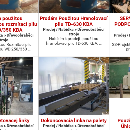
 použitou
Prodám Použitou Hranolovací
SER
u rozmítací pilu
pilu TD-630 KBA
PODPO
0/350 KBA
Prodej / Nabídka > Dřevoobráběcí
stroje
ka > Dřevoobráběcí
Prodej /
Nabízím k prodeji , použitou
troje
hranolovací pilu TD-630 KBA, …
ou Rozmítací pilu
SS-Projekt
ou WD 250/350 …
pr
etovacej linky
Dokončovacia linka na palety
Použ
ka > Dřevoobráběcí
Prodej / Nabídka > Dřevoobráběcí
Úhl