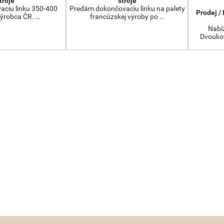
troje
stroje
aciu linku 350-400
Predám dokončovaciu linku na palety
Prodej /
výrobca ČR. …
francúzskej výroby po …
Nabíz
Dvoukot