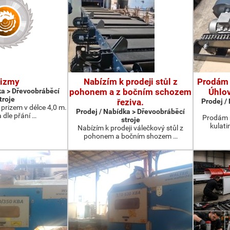
rizmy
Nabízím k prodeji stůl z
Prodám 
ka > Dřevoobráběcí
pohonem a z bočním schozem
Úhlo
troje
řeziva.
Prodej /
prizem v délce 4,0 m.
Prodej / Nabídka > Dřevoobráběcí
 dle přání …
Prodám 
stroje
kulati
Nabízím k prodeji válečkový stůl z
pohonem a bočním shozem …