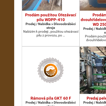
Prodám použitou Ořezávací
Prodám
pilu WDPP-410
dvouhřídelovo
Prodej / Nabídka > Dřevoobráběcí
WD 25
stroje
Prodej / Nabíd
Nabízím k prodeji , použitou ořezávací
s
pilu z provozu, po …
Prodám použit
dvouhřídelov
Rámová pila GKT 60 F
Predaj pel
Prodej / Nabídka > Dřevoobráběcí
Prodej / Nabíd