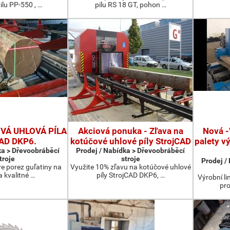
ilu PP-550 , …
pilu RS 18 GT, pohon …
Á UHLOVÁ PÍLA
Akciová ponuka - Zľava na
Nová -
CAD DKP6.
kotúčové uhlové píly StrojCAD
palety v
ka > Dřevoobráběcí
Prodej / Nabídka > Dřevoobráběcí
troje
stroje
Prodej /
re porez guľatiny na
Využite 10% zľavu na kotúčové uhlové
a kvalitné …
píly StrojCAD DKP6, …
Výrobní li
pro