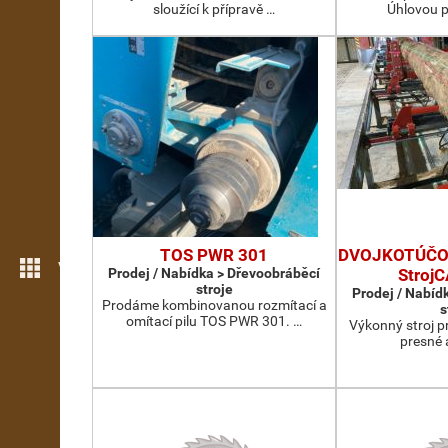
sloužící k přípravě …
Úhlovou p
TOS PWR 301
DVOJKOTÚČOV
Více možností
Prodej / Nabídka > Dřevoobráběcí
Stroj
stroje
Prodej / Nabíd
Prodáme kombinovanou rozmítací a
s
omítací pilu TOS PWR 301. …
Výkonný stroj p
presné 