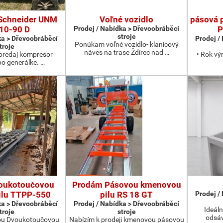
Schneider UNM
Voľné vozidlo
pásová 
10-90 D
Prodej / Nabídka > Dřevoobráběcí
P
stroje
ka > Dřevoobráběcí
Prodej /
Ponúkam voľné vozidlo- klanicový
troje
náves na trase Ždírec nad …
redaj kompresor
• Rok vý
po generálke. …
oukotoučovou
Prodám Pásovou kmenovou
ilu TTPP-550
pilu RS 18 GT
Prodej /
ka > Dřevoobráběcí
Prodej / Nabídka > Dřevoobráběcí
Ideáln
troje
stroje
odsáv
ou Dvoukotoučovou
Nabízím k prodeji kmenovou pásovou