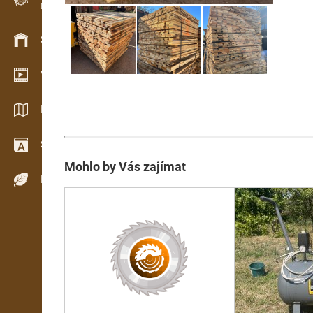
Evidence dřeva v terénu
Skladové hospodářství
Video showroom
Katalogy / Brožury
Slovník
Mohlo by Vás zajímat
Dřeviny