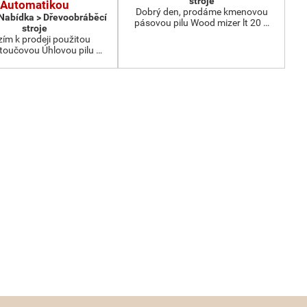
stroje
Automatikou
Dobrý den, prodáme kmenovou
 Nabídka > Dřevoobráběcí
pásovou pilu Wood mizer lt 20 …
stroje
ím k prodeji použitou
oučovou Úhlovou pilu …