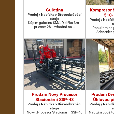
Guľatina
Kompresor 
Prodej / Nabídka > Dřevoobráběcí
510-
stroje
Prodej / Nabíd
Kúpim guľatinu SM/JD dlžka 3m+
s
priemer 28+ /vhodná na …
Ponúkam na p
Schneider 
Prodám Nový Procesor
Prodám Dv
Stacionární SSP-48
Úhlovou p
Prodej / Nabídka > Dřevoobráběcí
Prodej / Nabíd
stroje
s
Nový ,,Procesor Stacionární SSP-48
Nabízím použit