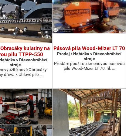
Obracáky kulatiny na
Pásová pila Wood-Mizer LT 70
vou pilu TTPP-550
Prodej / Nabídka > Dřevoobráběcí
stroje
 Nabídka > Dřevoobráběcí
Prodám použitou kmenovou pásovou
stroje
pilu Wood-Mizer LT 70, hl. …
nevyužité,nové Obracáky
ny dřeva k Úhlové pile …