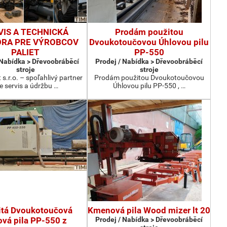
VIS A TECHNICKÁ
Prodám použitou
RA PRE VÝROBCOV
Dvoukotoučovou Úhlovou pilu
PALIET
PP-550
 Nabídka > Dřevoobráběcí
Prodej / Nabídka > Dřevoobráběcí
stroje
stroje
 s.r.o. – spoľahlivý partner
Prodám použitou Dvoukotoučovou
e servis a údržbu …
Úhlovou pilu PP-550 , …
itá Dvoukotoučová
Kmenová pila Wood mizer lt 20
ová pila PP-550 z
Prodej / Nabídka > Dřevoobráběcí