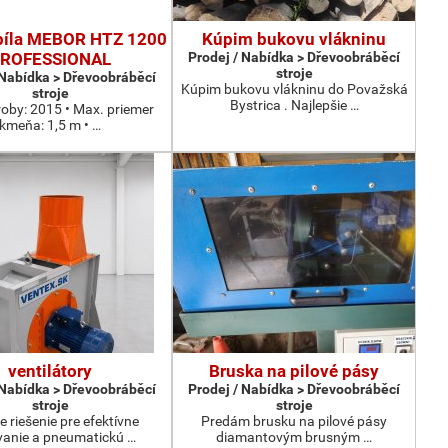
píla MEBOR HTZ 1200
Kúpim bukovu vlákninu
ROFESSIONAL
Prodej / Nabídka > Dřevoobráběcí
stroje
 Nabídka > Dřevoobráběcí
Kúpim bukovu vlákninu do Považská
stroje
Bystrica . Najlepšie …
roby: 2015 • Max. priemer
kmeňa: 1,5 m • …
ventilátory
Bruska na pilové pásy
 Nabídka > Dřevoobráběcí
Prodej / Nabídka > Dřevoobráběcí
stroje
stroje
e riešenie pre efektívne
Predám brusku na pilové pásy
anie a pneumatickú …
diamantovým brusným …