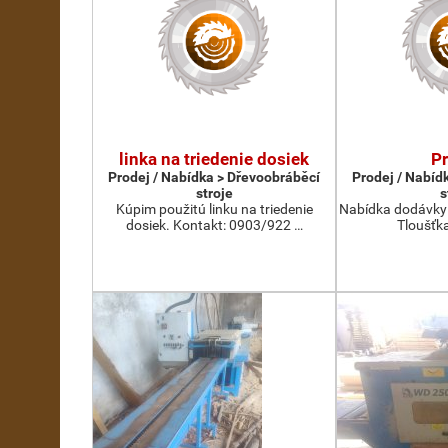
linka na triedenie dosiek
P
Prodej / Nabídka > Dřevoobráběcí
Prodej / Nabíd
stroje
s
Kúpim použitú linku na triedenie
Nabídka dodávky 
dosiek. Kontakt: 0903/922 …
Tloušťka