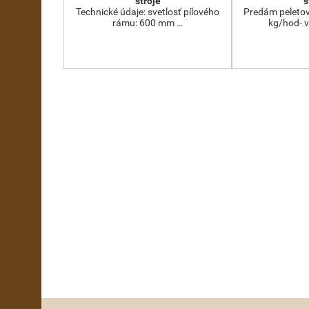
stroje
s
Technické údaje: svetlosť pílového
Predám peletov
rámu: 600 mm …
kg/hod- 