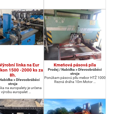
Výrobní linka na Eur
Kmeňová pásová píla
ýkon 1500 -2000 ks za
Prodej / Nabídka > Dřevoobráběcí
stroje
8h.
Ponúkam pásovú pílu mebor HTŽ 1000
 Nabídka > Dřevoobráběcí
Rezná dráha 10m Motor …
stroje
nka na europalety je určena
 výrobu europalet …