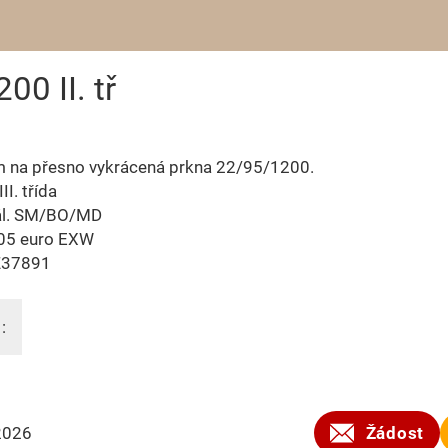
0 II. tř
m na přesno vykrácená prkna 22/95/1200.
III. třída
ál. SM/BO/MD
05 euro EXW
Z37891
:
2026
Žádost