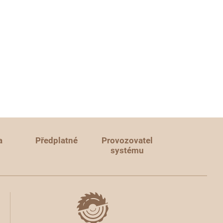
a
Předplatné
Provozovatel
systému