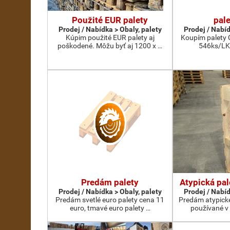
Použité EUR palety
pal
Prodej / Nabídka > Obaly, palety
Prodej / Nabíd
Kúpim použité EUR palety aj
Koupím palety C
poškodené. Môžu byť aj 1200 x …
546ks/LK
Predám palety
Atypická pal
Prodej / Nabídka > Obaly, palety
Prodej / Nabíd
Predám svetlé euro palety cena 11
Predám atypické
euro, tmavé euro palety …
používané v