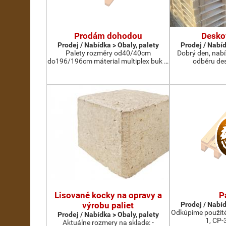
Prodám dohodou
Desko
Prodej / Nabídka > Obaly, palety
Prodej / Nabíd
Palety rozměry od40/40cm
Dobrý den, nab
do196/196cm máterial multiplex buk …
odběru des
Lisované kocky na opravy a
P
výrobu paliet
Prodej / Nabíd
Odkúpime použité
Prodej / Nabídka > Obaly, palety
1, CP-
Aktuálne rozmery na sklade: -