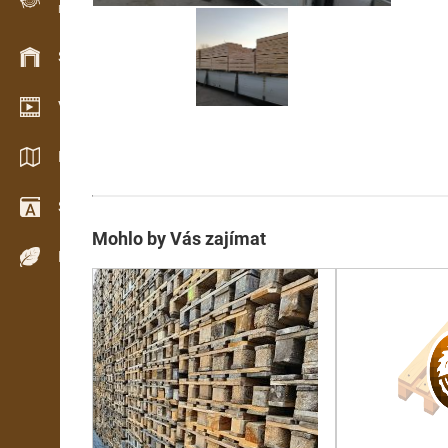
Evidence dřeva v terénu
Skladové hospodářství
Video showroom
Katalogy / Brožury
Slovník
Mohlo by Vás zajímat
Dřeviny