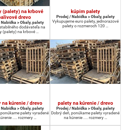
y (palety) na krbové
kúpim palety
palivové drevo
Prodej / Nabídka > Obaly, palety
Vykupujeme euro palety, jednorazové
 Nabídka > Obaly, palety
palety o rozmeroch 120 …
tabilného dodávateľa na
ky (palety) na krbové …
y na kúrenie / drevo
palety na kúrenie / drevo
 Nabídka > Obaly, palety
Prodej / Nabídka > Obaly, palety
 ponúkame palety vyradené
Dobrý deň, ponúkame palety vyradené
úrenie .... rozmery …
na kúrenie .... rozmery …