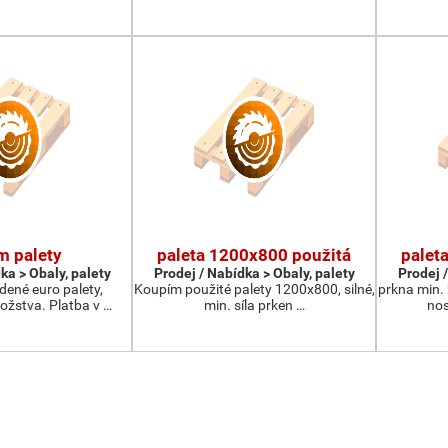
m palety
paleta 1200x800 použitá
palet
ka > Obaly, palety
Prodej / Nabídka > Obaly, palety
Prodej /
ené euro palety,
Koupím použité palety 1200x800, silné,
prkna min.
žstva. Platba v …
min. síla prken …
nos