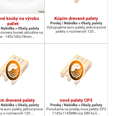
né kocky na výrobu
Kúpim drevené palety
paliet
Prodej / Nabídka > Obaly, palety
Vykupujeme euro palety, jednorazové
 Nabídka > Obaly, palety
palety o rozmeroch 120 …
rozmery kociek aktuálne na
de: - 145x100x78mm …
m drevené palety
nové palety CP3
 Nabídka > Obaly, palety
Prodej / Nabídka > Obaly, palety
e euro palety, jednorazové
Ponukame na predaj nove palety CP3
ty o rozmeroch 120 …
1145x1145MM cca 580 ks k …