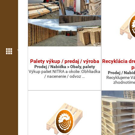
Více možností
Palety výkup / predaj / výroba
Recyklácia dr
Prodej / Nabídka > Obaly, palety
p
Výkup paliet NITRA a okolie :Obhliadka
Prodej / Nabíd
/ nacenenie / odvoz …
Recyklujeme Vá
zhodnotíme 