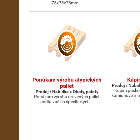
75x75x78mm …
Ponúkam výrobu atypických
Kúpi
paliet
Prodej / Nabíd
Kúpim poškod
Prodej / Nabídka > Obaly, palety
kamiónové mno
Ponúkam výrobu drevených paliet
podľa vašich špecifických …