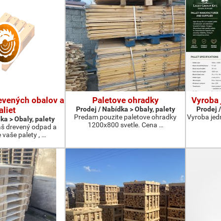
evených obalov a
Paletove ohradky
Vyroba 
aliet
Prodej / Nabídka > Obaly, palety
Prodej /
Predam pouzite paletove ohradky
Vyroba jed
ka > Obaly, palety
1200x800 svetle. Cena …
š drevený odpad a
vaše palety , …