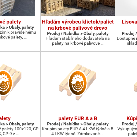
vé palety
Hľadám výrobcu klietok/paliet
Lisova
ka > Obaly, palety
na krbové palivové drevo
ízím k pravidelnému
Prodej / Nabídka > Obaly, palety
Prodej /
kové palety, …
Hľadám stabilného dodávatela na
Dostupné 
palety na krbové palivové …
skla
alety
palety EUR A a B
Kúpi
ka > Obaly, palety
Prodej / Nabídka > Obaly, palety
Prodej /
 palety 100x120, CP-
Koupím palety EUR A 4 LKW týdně a B
Vykupujem
3, CP-9 v …
4 LKW týdně. Zámkované, …
pale