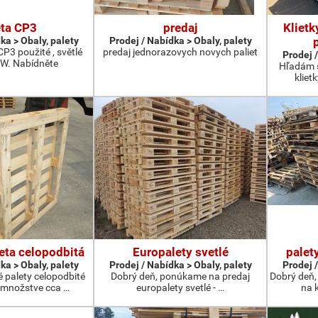
eta CP3
predaj
Klietk
ka > Obaly, palety
Prodej / Nabídka > Obaly, palety
P3 použité , světlé
predaj jednorazovych novych paliet
Prodej /
W. Nabídněte
Hľadám s
kliet
eta celopodbitá
Europalety svetlé
palet
ka > Obaly, palety
Prodej / Nabídka > Obaly, palety
Prodej /
 palety celopodbité
Dobrý deň, ponúkame na predaj
Dobrý deň,
 množstve cca …
europalety svetlé - …
na k