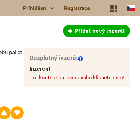
Přihlášení
Registrace
Přidat nový inzerát
obu paliet
Bezplatný inzerát
Inzerent
Pro kontakt na inzerujícího klikněte sem!