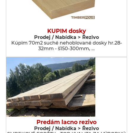
KUPIM dosky
Prodej / Nabídka > Řezivo
Kúpim 70m2 suché nehoblované dosky hr.28-
32mm - š150-300mm, …
Predám lacno rezivo
Prodej / Nabídka > Řezivo