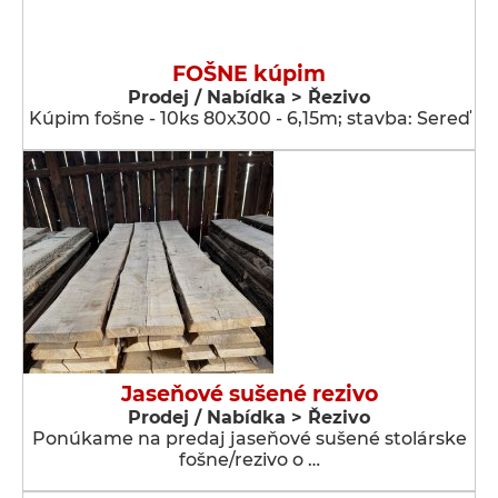
FOŠNE kúpim
Prodej / Nabídka > Řezivo
Kúpim fošne - 10ks 80x300 - 6,15m; stavba: Sereď
Jaseňové sušené rezivo
Prodej / Nabídka > Řezivo
Ponúkame na predaj jaseňové sušené stolárske
fošne/rezivo o …