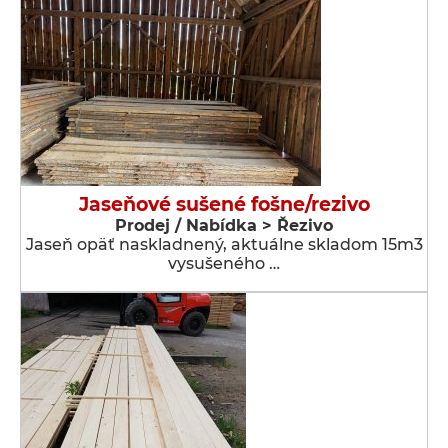
Jaseňové sušené fošne/rezivo
Prodej / Nabídka > Řezivo
Jaseň opäť naskladnený, aktuálne skladom 15m3
vysušeného …