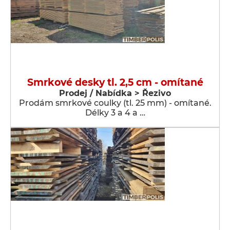
Smrkové desky tl. 2,5 cm - omítané
Prodej / Nabídka > Řezivo
Prodám smrkové coulky (tl. 25 mm) - omítané.
Délky 3 a 4 a …