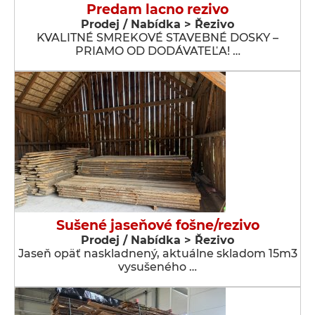
Predam lacno rezivo
Prodej / Nabídka > Řezivo
KVALITNÉ SMREKOVÉ STAVEBNÉ DOSKY –
PRIAMO OD DODÁVATEĽA! …
Sušené jaseňové fošne/rezivo
Prodej / Nabídka > Řezivo
Jaseň opäť naskladnený, aktuálne skladom 15m3
vysušeného …