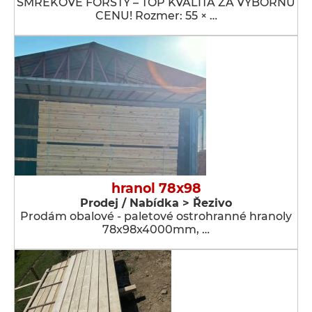
SMREKOVÉ FORŠTY – TOP KVALITA ZA VÝBORNÚ
CENU! Rozmer: 55 × …
hranol 78x98
Prodej / Nabídka > Řezivo
Prodám obalové - paletové ostrohranné hranoly
78x98x4000mm, …