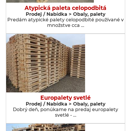
Atypická paleta celopodbitá
Prodej / Nabídka > Obaly, palety
Predám atypické palety celopodbité používané v
množstve cca …
Europalety svetlé
Prodej / Nabídka > Obaly, palety
Dobrý deň, ponúkame na predaj europalety
svetlé - …