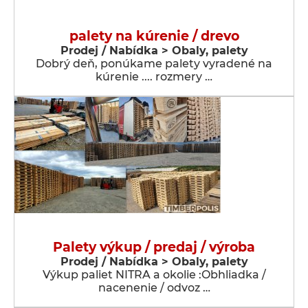
palety na kúrenie / drevo
Prodej / Nabídka > Obaly, palety
Dobrý deň, ponúkame palety vyradené na
kúrenie .... rozmery …
Palety výkup / predaj / výroba
Prodej / Nabídka > Obaly, palety
Výkup paliet NITRA a okolie :Obhliadka /
nacenenie / odvoz …