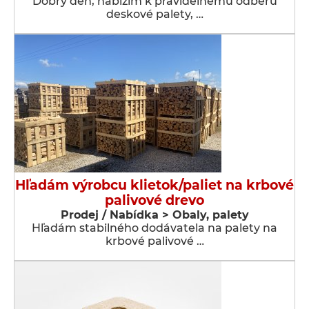
Dobrý den, nabízím k pravidelnému odběru
deskové palety, …
Hľadám výrobcu klietok/paliet na krbové
palivové drevo
Prodej / Nabídka > Obaly, palety
Hľadám stabilného dodávatela na palety na
krbové palivové …