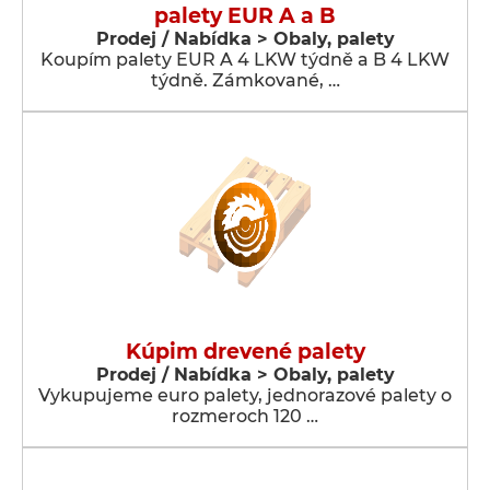
palety EUR A a B
Prodej / Nabídka > Obaly, palety
Koupím palety EUR A 4 LKW týdně a B 4 LKW
týdně. Zámkované, …
Kúpim drevené palety
Prodej / Nabídka > Obaly, palety
Vykupujeme euro palety, jednorazové palety o
rozmeroch 120 …