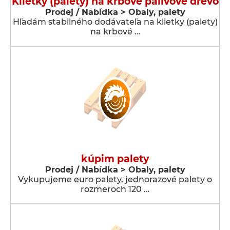
Klietky (palety) na krbové palivové drevo
Prodej / Nabídka > Obaly, palety
Hľadám stabilného dodávateľa na klietky (palety)
na krbové …
kúpim palety
Prodej / Nabídka > Obaly, palety
Vykupujeme euro palety, jednorazové palety o
rozmeroch 120 …