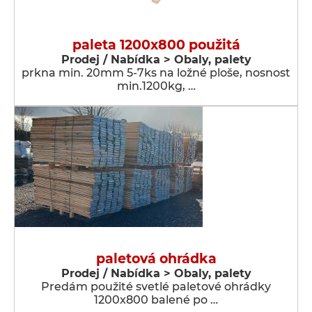
paleta 1200x800 použitá
Prodej / Nabídka > Obaly, palety
prkna min. 20mm 5-7ks na ložné ploše, nosnost
min.1200kg, …
paletová ohrádka
Prodej / Nabídka > Obaly, palety
Predám použité svetlé paletové ohrádky
1200x800 balené po …