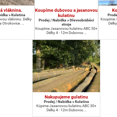
á vláknina.
Koupíme dubovou a jasanovou
Ko
bídka > Kulatina
kulatinu
Prode
vou vlákninu. Délky
Koupíme: 
Prodej / Nabídka > Dřevoobráběcí
a Otrokovice. …
Délky
stroje
Koupíme Jasanovou kulatinu ABC 30+
Délky 4 - 12m Dubovou …
Nakupujeme gulatinu
Prodej / Nabídka > Kulatina
Kúpime Jasanovou kulatinu ABC 30+
Délky 4 - 12m Dubovou …