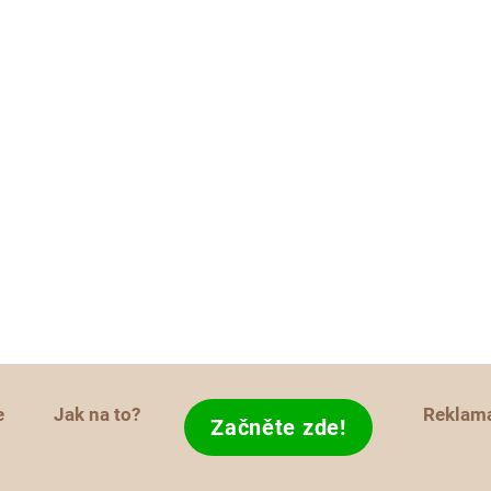
e
Jak na to?
Reklam
Začněte zde!