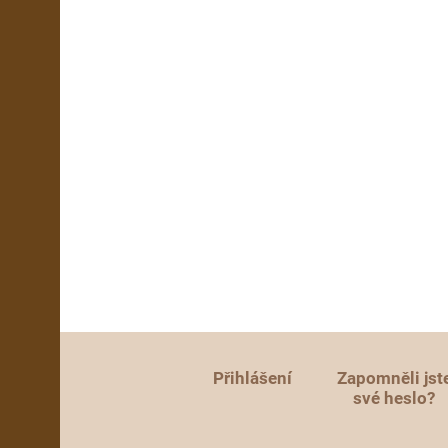
Přihlášení
Zapomněli jst
své heslo?