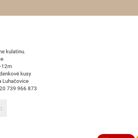
e kulatinu.
ce
8-12m
denkové kusy
a Luhačovice
420 739 966 873
: