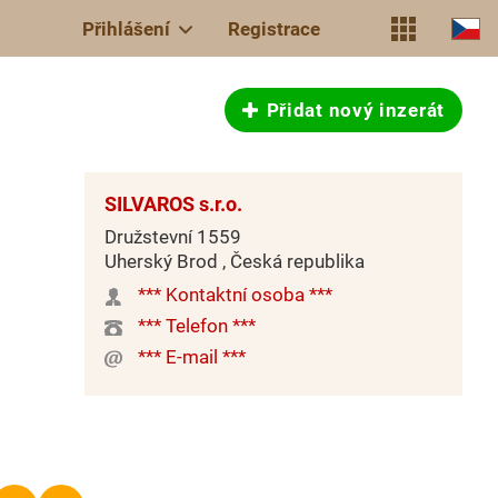
Přihlášení
Registrace
Přidat nový inzerát
SILVAROS s.r.o.
Družstevní 1559
Uherský Brod , Česká republika
*** Kontaktní osoba ***
*** Telefon ***
*** E-mail ***