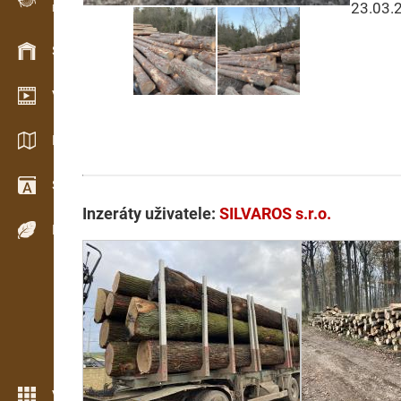
23.03.
Evidence dřeva v terénu
Skladové hospodářství
Video showroom
Katalogy / Brožury
Slovník
Inzeráty uživatele:
SILVAROS s.r.o.
Dřeviny
Více možností