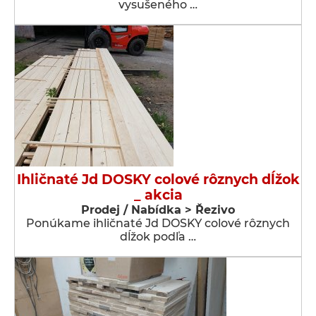
vysušeného …
Ihličnaté Jd DOSKY colové rôznych dĺžok
_ akcia
Prodej / Nabídka > Řezivo
Ponúkame ihličnaté Jd DOSKY colové rôznych
dĺžok podľa …