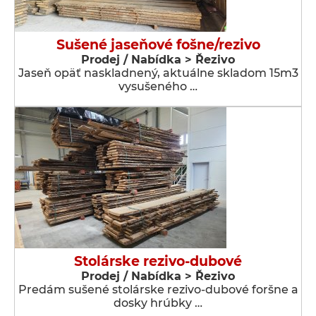
Sušené jaseňové fošne/rezivo
Prodej / Nabídka > Řezivo
Jaseň opäť naskladnený, aktuálne skladom 15m3
vysušeného …
Stolárske rezivo-dubové
Prodej / Nabídka > Řezivo
Predám sušené stolárske rezivo-dubové foršne a
dosky hrúbky …