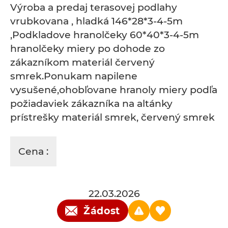
Výroba a predaj terasovej podlahy
vrubkovana , hladká 146*28*3-4-5m
,Podkladove hranolčeky 60*40*3-4-5m
hranolčeky miery po dohode zo
zákazníkom materiál červený
smrek.Ponukam napilene
vysušené,ohobľovane hranoly miery podľa
požiadaviek zákazníka na altánky
prístrešky materiál smrek, červený smrek
Cena :
22.03.2026
Žádost