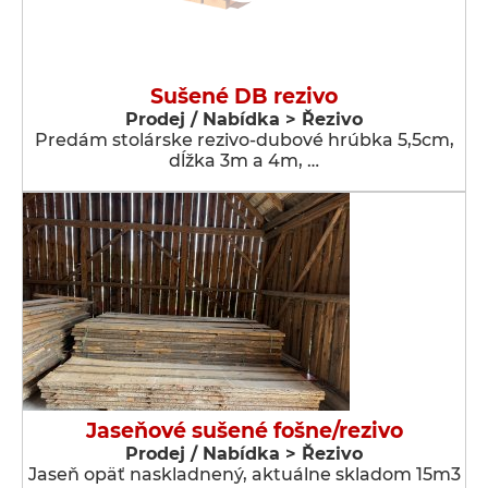
Sušené DB rezivo
Prodej / Nabídka > Řezivo
Predám stolárske rezivo-dubové hrúbka 5,5cm,
dĺžka 3m a 4m, …
Jaseňové sušené fošne/rezivo
Prodej / Nabídka > Řezivo
Jaseň opäť naskladnený, aktuálne skladom 15m3