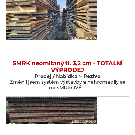
SMRK neomítaný tl. 3,2 cm - TOTÁLNÍ
VÝPRODEJ
Prodej / Nabídka > Řezivo
Změnil jsem systém výstavby a nahromadily se
mi SMRKOVÉ …