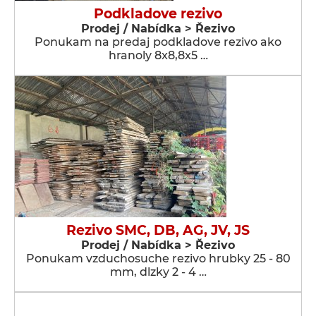
Podkladove rezivo
Prodej / Nabídka > Řezivo
Ponukam na predaj podkladove rezivo ako
hranoly 8x8,8x5 …
Rezivo SMC, DB, AG, JV, JS
Prodej / Nabídka > Řezivo
Ponukam vzduchosuche rezivo hrubky 25 - 80
mm, dlzky 2 - 4 …