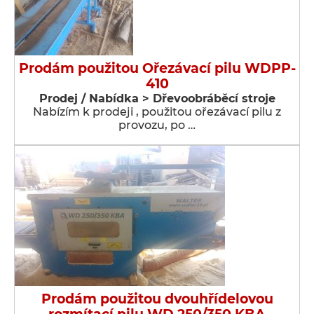
Prodám použitou Ořezávací pilu WDPP-
410
Prodej / Nabídka > Dřevoobráběcí stroje
Nabízím k prodeji , použitou ořezávací pilu z
provozu, po …
Prodám použitou dvouhřídelovou