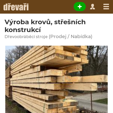
Výroba krovů, střešních
konstrukcí
(Prodej / Nabídka)
Dřevoobráběcí stroje