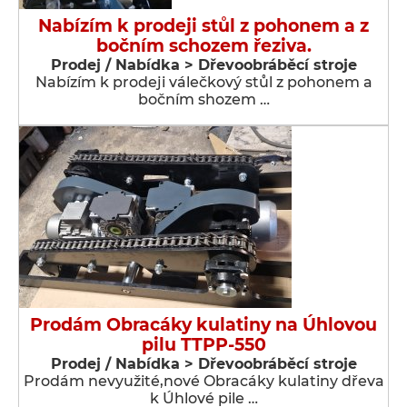
Nabízím k prodeji stůl z pohonem a z
bočním schozem řeziva.
Prodej / Nabídka > Dřevoobráběcí stroje
Nabízím k prodeji válečkový stůl z pohonem a
bočním shozem …
Prodám Obracáky kulatiny na Úhlovou
pilu TTPP-550
Prodej / Nabídka > Dřevoobráběcí stroje
Prodám nevyužité,nové Obracáky kulatiny dřeva
k Úhlové pile …