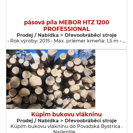
pásová píla MEBOR HTZ 1200
PROFESSIONAL
Prodej / Nabídka > Dřevoobráběcí stroje
• Rok výroby: 2015 • Max. priemer kmeňa: 1,5 m • …
Kúpim bukovu vlákninu
Prodej / Nabídka > Dřevoobráběcí stroje
Kúpim bukovu vlákninu do Považská Bystrica .
Najlepšie …