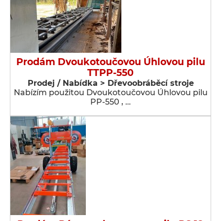
Prodám Dvoukotoučovou Úhlovou pilu
TTPP-550
Prodej / Nabídka > Dřevoobráběcí stroje
Nabízím použitou Dvoukotoučovou Úhlovou pilu
PP-550 , …