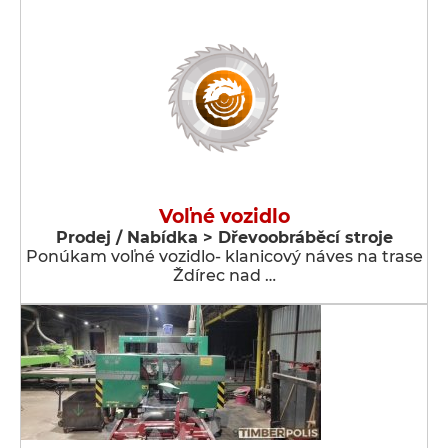
Voľné vozidlo
Prodej / Nabídka > Dřevoobráběcí stroje
Ponúkam voľné vozidlo- klanicový náves na trase
Ždírec nad …