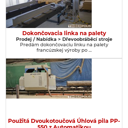
Dokončovacia linka na palety
Prodej / Nabídka > Dřevoobráběcí stroje
Predám dokončovaciu linku na palety
francúzskej výroby po …
Použitá Dvoukotoučová Úhlová pila PP-
550 z Automatikou