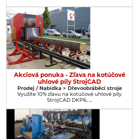
Akciová ponuka - Zľava na kotúčové
uhlové píly StrojCAD
Prodej / Nabídka > Dřevoobráběcí stroje
Využite 10% zľavu na kotúčové uhlové píly
StrojCAD DKP6, …