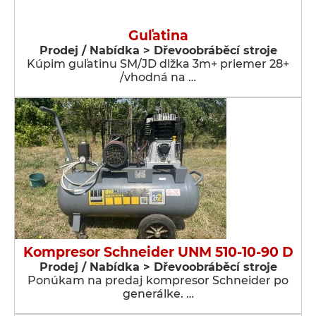
Guľatina
Prodej / Nabídka > Dřevoobráběcí stroje
Kúpim guľatinu SM/JD dlžka 3m+ priemer 28+
/vhodná na …
Kompresor Schneider UNM 510-10-90 D
Prodej / Nabídka > Dřevoobráběcí stroje
Ponúkam na predaj kompresor Schneider po
generálke. …