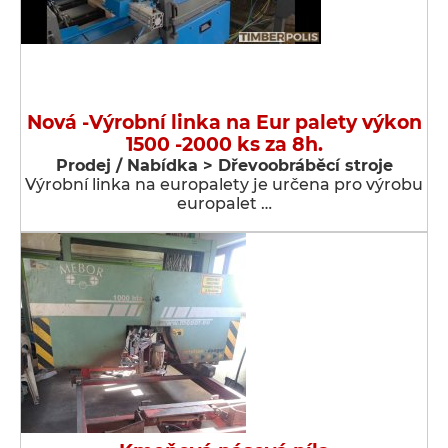
Nová -Výrobní linka na Eur palety výkon
1500 -2000 ks za 8h.
Prodej / Nabídka > Dřevoobráběcí stroje
Výrobní linka na europalety je určena pro výrobu
europalet …