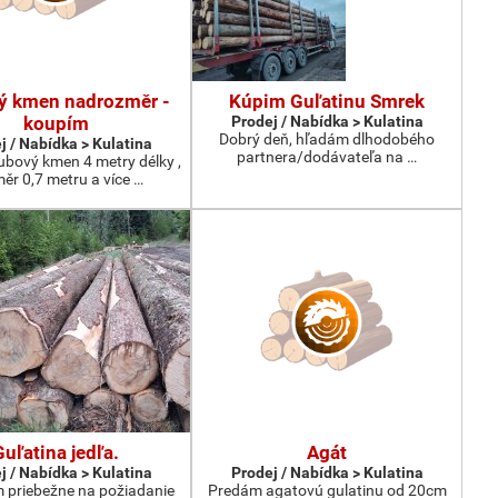
ý kmen nadrozměr -
Kúpim Guľatinu Smrek
koupím
Prodej / Nabídka > Kulatina
Dobrý deň, hľadám dlhodobého
j / Nabídka > Kulatina
partnera/dodávateľa na …
bový kmen 4 metry délky ,
ěr 0,7 metru a více …
Guľatina jedľa.
Agát
j / Nabídka > Kulatina
Prodej / Nabídka > Kulatina
priebežne na požiadanie
Predám agatovú gulatinu od 20cm