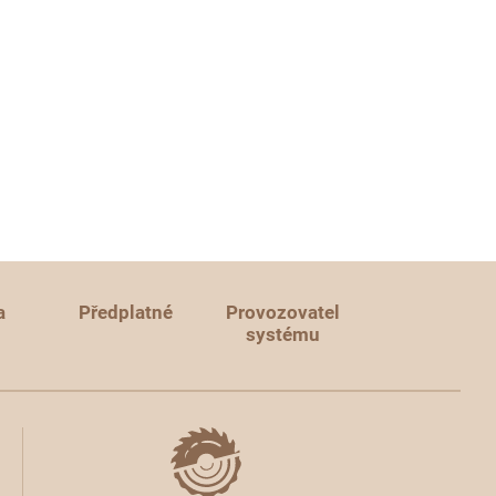
a
Předplatné
Provozovatel
systému