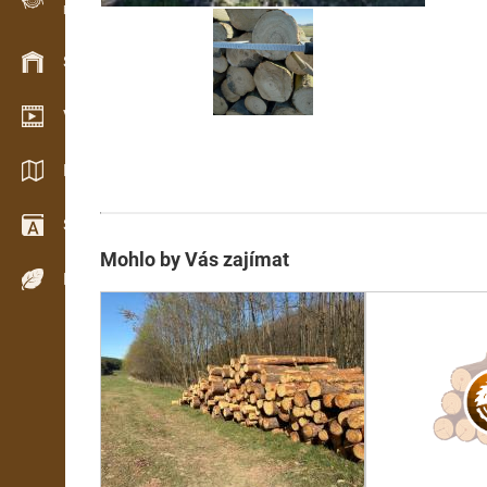
Evidence dřeva v terénu
Skladové hospodářství
Video showroom
Katalogy / Brožury
Slovník
Mohlo by Vás zajímat
Dřeviny