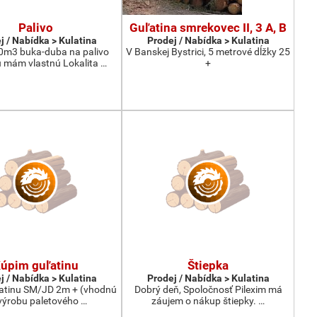
Palivo
Guľatina smrekovec II, 3 A, B
j / Nabídka > Kulatina
Prodej / Nabídka > Kulatina
0m3 buka-duba na palivo
V Banskej Bystrici, 5 metrové dĺžky 25
 mám vlastnú Lokalita …
+
úpim guľatinu
Štiepka
j / Nabídka > Kulatina
Prodej / Nabídka > Kulatina
atinu SM/JD 2m + (vhodnú
Dobrý deň, Spoločnosť Pilexim má
výrobu paletového …
záujem o nákup štiepky. …