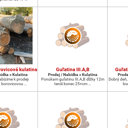
ovicová kulatina
Guľatina III.A,B
Guľat
bídka > Kulatina
Prodej / Nabídka > Kulatina
Prode
abízíme k prodeji
Ponúkam guľatinu III.A,B dĺžky 12m
Dobrý deň,
 borovicovou …
tenší konec 25+cm …
bo