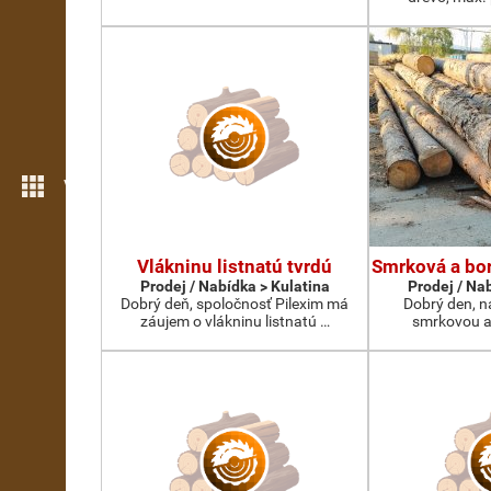
Více možností
Vlákninu listnatú tvrdú
Smrková a bor
Prodej / Nabídka > Kulatina
Prodej / Na
Dobrý deň, spoločnosť Pilexim má
Dobrý den, n
záujem o vlákninu listnatú …
smrkovou a