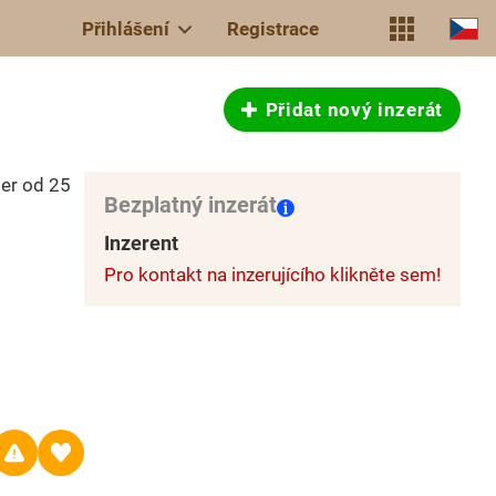
Přihlášení
Registrace
Přidat nový inzerát
mer od 25
Bezplatný inzerát
Inzerent
Pro kontakt na inzerujícího klikněte sem!