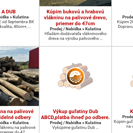
 A DUB
Kúpim bukovú a hrabovú
bídka > Kulatina
vlákninu na palivové drevo,
Prode
od Septembra BK
Kúpim 2
priemer do 47cm
 kvalita, 40cm+, …
Dopravu
Prodej / Nabídka > Kulatina
Hľadám dodávateľa vlákninového
dreva na výrobu palivového …
na na palivové
Výkup guľatiny Dub
K
idelné odbery
ABCD,platba ihneď po odbere.
Prode
Kúpim guľ
bídka > Kulatina
Prodej / Nabídka > Kulatina
na 
lákninu na palivové
Vykúpime guľatinu Dub …
 priemer do 47 …