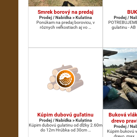
Smrek borový na predaj
BUK
Prodej / Nabídka > Kulatina
Prodej / Na
Ponúkam na predaj borovicu, v
POTREBUJEME 
rôznych veľkostiach aj vo …
gulatinu - AB
Kúpim dubovú guľatinu
Buková vlák
Prodej / Nabídka > Kulatina
drevo prav
Kúpim dubovú gulatinu od dĺžky 2.60m
Prodej / Na
do 12m Hrúbka od 30cm …
Kúpim bukovú v
drevo, max.