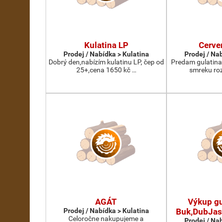
Kulatina LP
Cerve
Prodej / Nabídka > Kulatina
Prodej / Na
Dobrý den,nabízím kulatinu LP, čep od
Predam gulatina
25+,cena 1650 kč …
smreku roz
AGÁT
Výkup gu
Prodej / Nabídka > Kulatina
Buk,DubJas
Celoročne nakupujeme a
Prodej / Na