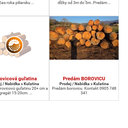
čas roka piliarsku …
dĺžky od 3m do 5m..Predám …
ovicová guľatina
Predám BOROVICU
j / Nabídka > Kulatina
Prodej / Nabídka > Kulatina
ovicovú guľatinu 20+ cm a
Predám borovicu. Kontakt 0905 748
gregát 15-20cm. …
341