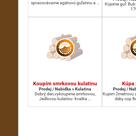
spracovávame agátovú guľatinu a …
Kúpime guľ: Buk
17
Koupím smrkovou kulatinu
Kúpa 
Prodej / Nabídka > Kulatina
Prodej / Na
Dobrý den,vykoupime smrkovou,
Kupim 2metrovu z
Jedlovou kulatinu -kvalita …
deky cop 8