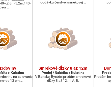
dodávku čerstvej smrekovej …
po
:40+,2,8m-3,2m:140-
0eur …
zrdoviny
Smrekové dĺžky 8 až 12m
Bor
bídka > Kulatina
Prodej / Nabídka > Kulatina
Prode
rdovinu na salovanie
V Banskej Bystrici predám smrekové
Predám bor
cm -do 13 cm …
dĺžky 8 až 12, III A, B,
a