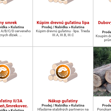
ny smrek
Kúpim drevnú guľatinu lipa
Dubov
bídka > Kulatina
Prodej / Nabídka > Kulatina
 A/B/C/D cerveneho
Kúpim drevnú guľatinu - lipa. Trieda
Prode
nych dlziek. …
III.A, III.B, III.C
Koupím du
prům
ľatiny II/3A
Nákup guľatiny
eň,Smrekovec.
Prodej / Nabídka > Kulatina
Prode
Hľadáme stabilných partnerov na
Ponúkam 
bídka > Kulatina