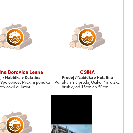
ina Borovica Lesná
OSIKA
j / Nabídka > Kulatina
Prodej / Nabídka > Kulatina
 Spoločnosť Pilexim ponúka
Ponúkam na predaj Osiku, 4m dĺžky,
rovicovú guľatinu …
hrúbky od 15cm do 50cm. …