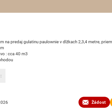
 na predaj gulatinu paulownie v dlžkach 2,3,4 metre, prie
cm
vo : cca 40 m3
ohodou
:
2026
Žádost