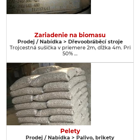
Zariadenie na biomasu
Prodej / Nabídka > Dřevoobráběcí stroje
Trojcestná sušička v priemere 2m, dĺžka 4m. Pri
50% …
Pelety
Prodej / Nabídka > Palivo, brikety