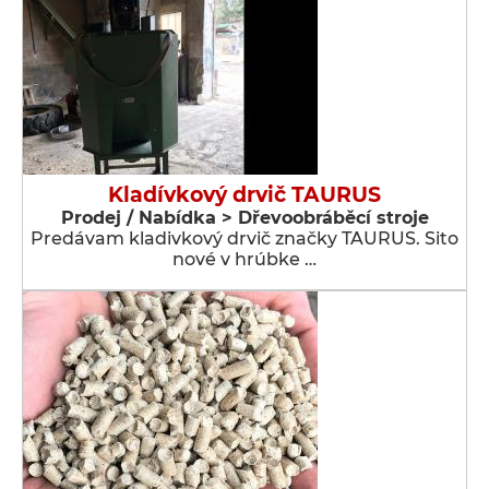
Kladívkový drvič TAURUS
Prodej / Nabídka > Dřevoobráběcí stroje
Predávam kladivkový drvič značky TAURUS. Sito
nové v hrúbke …