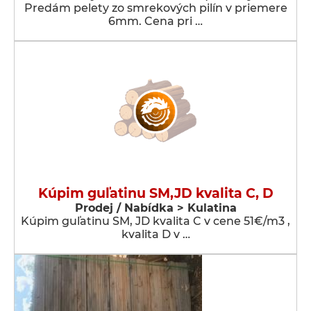
Predám pelety zo smrekových pilín v priemere
6mm. Cena pri …
Kúpim guľatinu SM,JD kvalita C, D
Prodej / Nabídka > Kulatina
Kúpim guľatinu SM, JD kvalita C v cene 51€/m3 ,
kvalita D v …