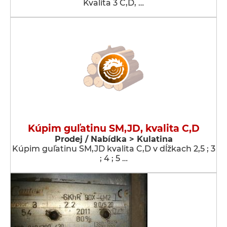
Kvalita 3 C,D, …
Kúpim guľatinu SM,JD, kvalita C,D
Prodej / Nabídka > Kulatina
Kúpim guľatinu SM,JD kvalita C,D v dĺžkach 2,5 ; 3
; 4 ; 5 …