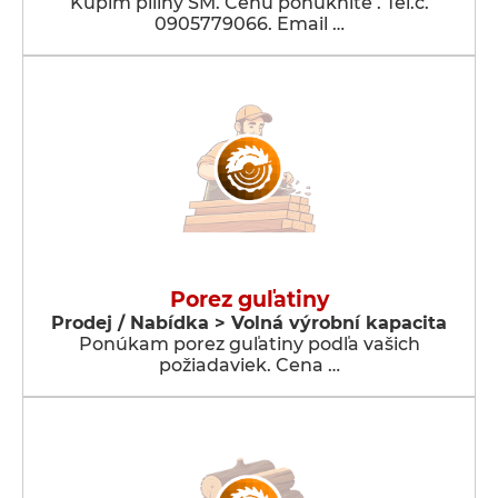
Kúpim piliny SM. Cenu ponúknite . Tel.č.
0905779066. Email …
Porez guľatiny
Prodej / Nabídka > Volná výrobní kapacita
Ponúkam porez guľatiny podľa vašich
požiadaviek. Cena …