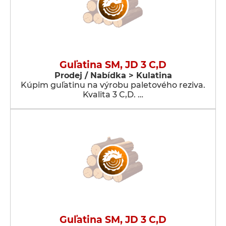
Guľatina SM, JD 3 C,D
Prodej / Nabídka > Kulatina
Kúpim guľatinu na výrobu paletového reziva.
Kvalita 3 C,D. …
Guľatina SM, JD 3 C,D