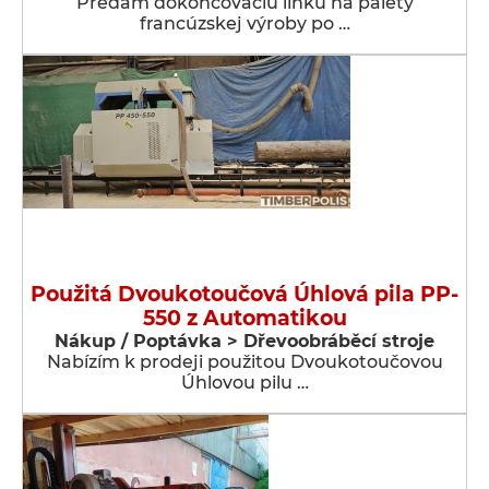
Predám dokončovaciu linku na palety
francúzskej výroby po …
Použitá Dvoukotoučová Úhlová pila PP-
550 z Automatikou
Nákup / Poptávka > Dřevoobráběcí stroje
Nabízím k prodeji použitou Dvoukotoučovou
Úhlovou pilu …