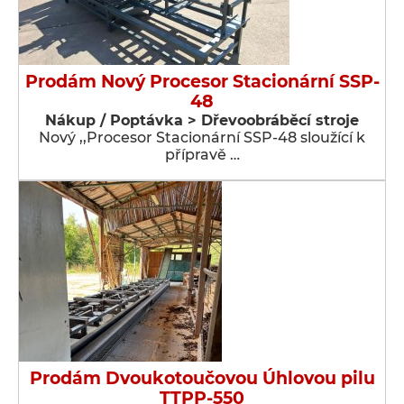
Prodám Nový Procesor Stacionární SSP-
48
Nákup / Poptávka > Dřevoobráběcí stroje
Nový ,,Procesor Stacionární SSP-48 sloužící k
přípravě …
Prodám Dvoukotoučovou Úhlovou pilu
TTPP-550