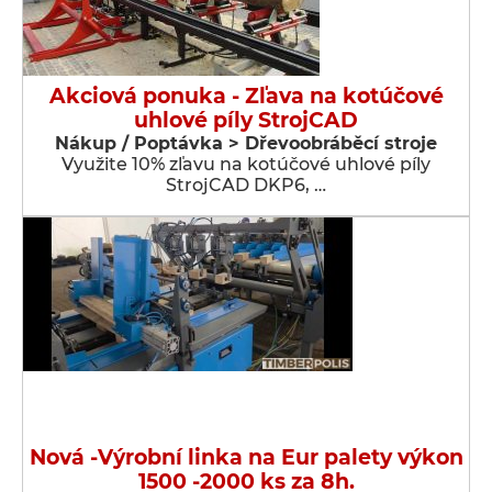
Akciová ponuka - Zľava na kotúčové
uhlové píly StrojCAD
Nákup / Poptávka > Dřevoobráběcí stroje
Využite 10% zľavu na kotúčové uhlové píly
StrojCAD DKP6, …
Nová -Výrobní linka na Eur palety výkon
1500 -2000 ks za 8h.