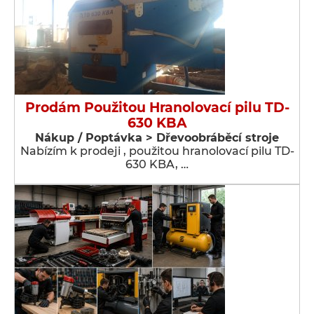
Prodám Použitou Hranolovací pilu TD-
630 KBA
Nákup / Poptávka > Dřevoobráběcí stroje
Nabízím k prodeji , použitou hranolovací pilu TD-
630 KBA, …