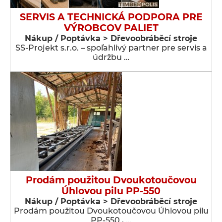
SERVIS A TECHNICKÁ PODPORA PRE
VÝROBCOV PALIET
Nákup / Poptávka > Dřevoobráběcí stroje
SS-Projekt s.r.o. – spoľahlivý partner pre servis a
údržbu …
Prodám použitou Dvoukotoučovou
Úhlovou pilu PP-550
Nákup / Poptávka > Dřevoobráběcí stroje
Prodám použitou Dvoukotoučovou Úhlovou pilu
PP-550 , …