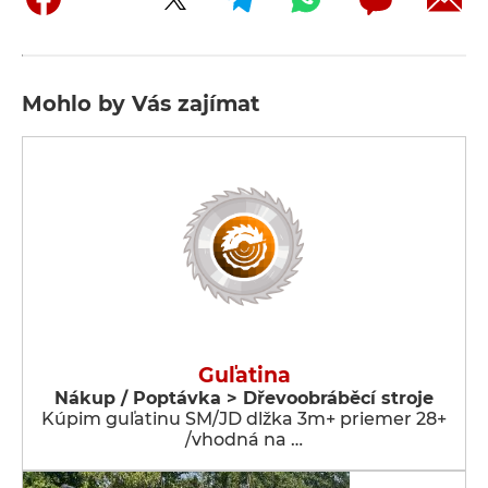
Mohlo by Vás zajímat
Guľatina
Nákup / Poptávka > Dřevoobráběcí stroje
Kúpim guľatinu SM/JD dlžka 3m+ priemer 28+
/vhodná na …