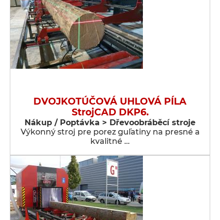
DVOJKOTÚČOVÁ UHLOVÁ PÍLA
StrojCAD DKP6.
Nákup / Poptávka > Dřevoobráběcí stroje
Výkonný stroj pre porez guľatiny na presné a
kvalitné …