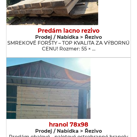
Predám lacno rezivo
Prodej / Nabídka > Řezivo
SMREKOVÉ FORŠTY – TOP KVALITA ZA VÝBORNÚ
CENU! Rozmer: 55 × …
hranol 78x98
Prodej / Nabídka > Řezivo
Prodám obalové - paletové ostrohranné hranoly