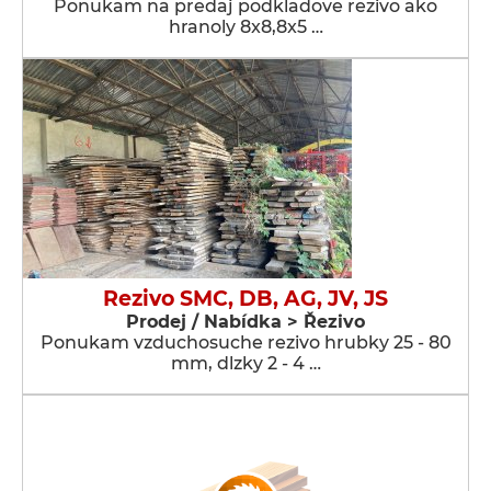
Ponukam na predaj podkladove rezivo ako
hranoly 8x8,8x5 …
Rezivo SMC, DB, AG, JV, JS
Prodej / Nabídka > Řezivo
Ponukam vzduchosuche rezivo hrubky 25 - 80
mm, dlzky 2 - 4 …