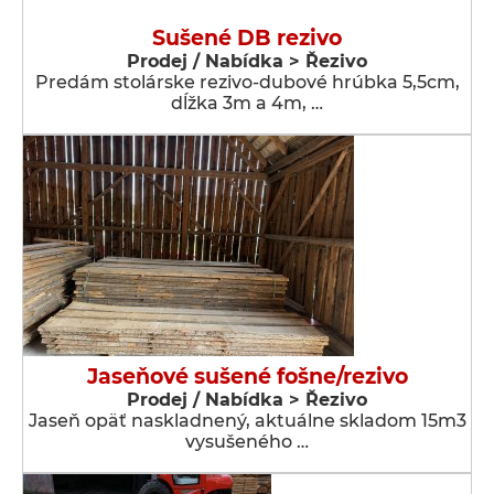
Sušené DB rezivo
Prodej / Nabídka > Řezivo
Predám stolárske rezivo-dubové hrúbka 5,5cm,
dĺžka 3m a 4m, …
Jaseňové sušené fošne/rezivo
Prodej / Nabídka > Řezivo
Jaseň opäť naskladnený, aktuálne skladom 15m3
vysušeného …