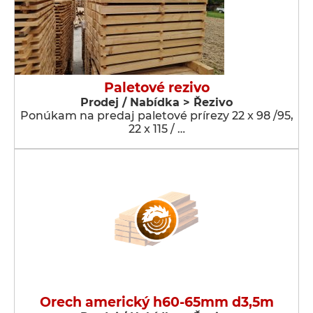
Paletové rezivo
Prodej / Nabídka > Řezivo
Ponúkam na predaj paletové prírezy 22 x 98 /95,
22 x 115 / …
Orech americký h60-65mm d3,5m