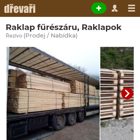
Raklap fűrészáru, Raklapok
(Prodej / Nabídka)
Řezivo