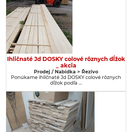
Ihličnaté Jd DOSKY colové rôznych dĺžok
_ akcia
Prodej / Nabídka > Řezivo
Ponúkame ihličnaté Jd DOSKY colové rôznych
dĺžok podľa …