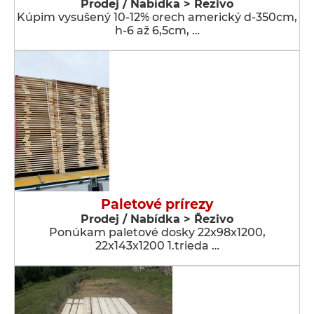
Prodej / Nabídka > Řezivo
Kúpim vysušený 10-12% orech americký d-350cm,
h-6 až 6,5cm, …
Paletové prírezy
Prodej / Nabídka > Řezivo
Ponúkam paletové dosky 22x98x1200,
22x143x1200 1.trieda …