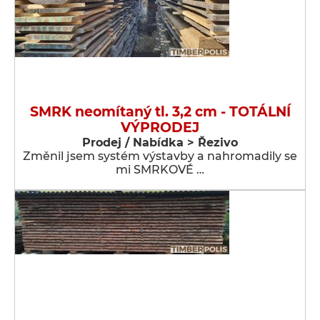
SMRK neomítaný tl. 3,2 cm - TOTÁLNÍ
VÝPRODEJ
Prodej / Nabídka > Řezivo
Změnil jsem systém výstavby a nahromadily se
mi SMRKOVÉ …