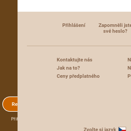
Přihlášení
Zapomněli jst
své heslo?
Kontaktujte nás
N
Jak na to?
N
Ceny předplatného
P
Registrace
Přihlášení
Zvolte si jazyk