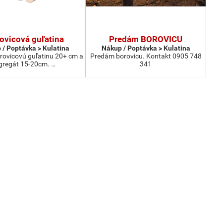
ovicová guľatina
Predám BOROVICU
 / Poptávka > Kulatina
Nákup / Poptávka > Kulatina
ovicovú guľatinu 20+ cm a
Predám borovicu. Kontakt 0905 748
gregát 15-20cm. …
341