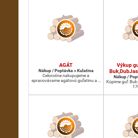
AGÁT
Výkup gu
Nákup / Poptávka > Kulatina
Buk,DubJas
Celoročne nakupujeme a
Nákup / Pop
spracovávame agátovú guľatinu a …
Kúpime guľ: Buk
17