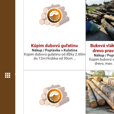
Kúpim dubovú guľatinu
Buková vlák
Nákup / Poptávka > Kulatina
drevo prav
Kúpim dubovú gulatinu od dĺžky 2.60m
Nákup / Pop
do 12m Hrúbka od 30cm …
Kúpim bukovú v
drevo, max.
Více možností