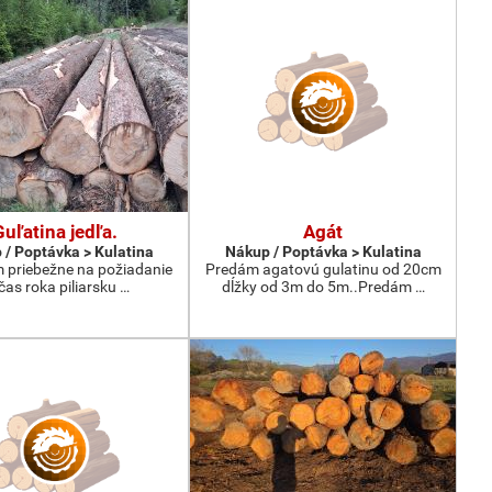
Guľatina jedľa.
Agát
 / Poptávka > Kulatina
Nákup / Poptávka > Kulatina
priebežne na požiadanie
Predám agatovú gulatinu od 20cm
čas roka piliarsku …
dĺžky od 3m do 5m..Predám …