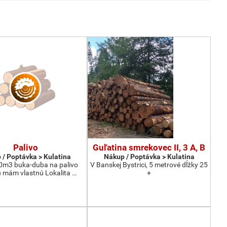
Palivo
Guľatina smrekovec II, 3 A, B
 / Poptávka > Kulatina
Nákup / Poptávka > Kulatina
0m3 buka-duba na palivo
V Banskej Bystrici, 5 metrové dĺžky 25
 mám vlastnú Lokalita …
+