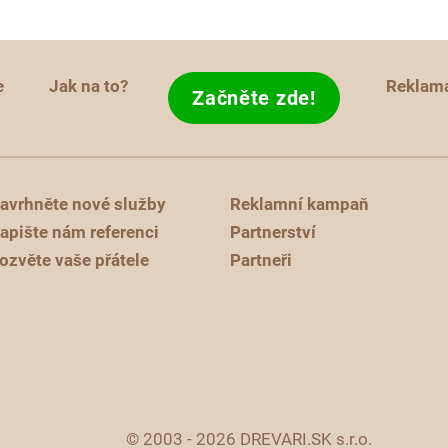
e
Jak na to?
Reklam
Začněte zde!
avrhněte nové služby
Reklamní kampaň
apište nám referenci
Partnerství
ozvěte vaše přátele
Partneři
© 2003 - 2026 DREVARI.SK s.r.o.