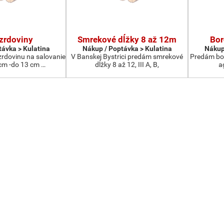
zrdoviny
Smrekové dĺžky 8 až 12m
Bor
távka > Kulatina
Nákup / Poptávka > Kulatina
Nákup
rdovinu na salovanie
V Banskej Bystrici predám smrekové
Predám bor
cm -do 13 cm …
dĺžky 8 až 12, III A, B,
a