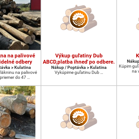
na na palivové
Výkup guľatiny Dub
K
idelné odbery
ABCD,platba ihneď po odbere.
Nákup
Kúpim guľ
távka > Kulatina
Nákup / Poptávka > Kulatina
na 
lákninu na palivové
Vykúpime guľatinu Dub …
 priemer do 47 …