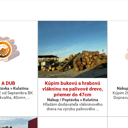
 A DUB
Kúpim bukovú a hrabovú
távka > Kulatina
vlákninu na palivové drevo,
Nákup
od Septembra BK
Kúpim 2
priemer do 47cm
 kvalita, 40cm+, …
Dopravu
Nákup / Poptávka > Kulatina
Hľadám dodávateľa vlákninového
dreva na výrobu palivového …