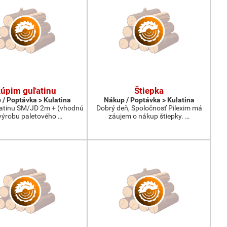
úpim guľatinu
Štiepka
 / Poptávka > Kulatina
Nákup / Poptávka > Kulatina
atinu SM/JD 2m + (vhodnú
Dobrý deň, Spoločnosť Pilexim má
výrobu paletového …
záujem o nákup štiepky. …