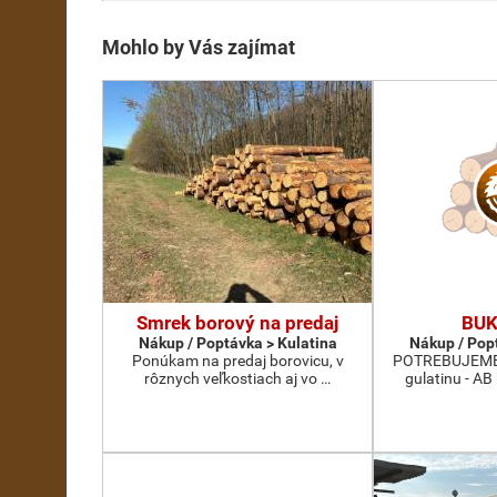
Mohlo by Vás zajímat
Smrek borový na predaj
BUK
Nákup / Poptávka > Kulatina
Nákup / Pop
Ponúkam na predaj borovicu, v
POTREBUJEME 
rôznych veľkostiach aj vo …
gulatinu - AB