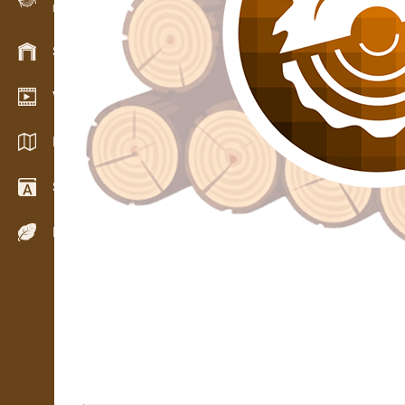
Evidence dřeva v terénu
Skladové hospodářství
Video showroom
Katalogy / Brožury
Slovník
Dřeviny