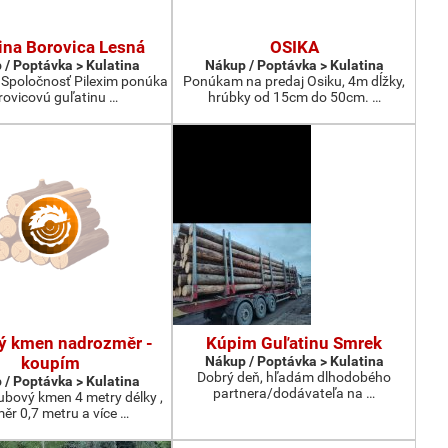
ina Borovica Lesná
OSIKA
 / Poptávka > Kulatina
Nákup / Poptávka > Kulatina
 Spoločnosť Pilexim ponúka
Ponúkam na predaj Osiku, 4m dĺžky,
rovicovú guľatinu …
hrúbky od 15cm do 50cm. …
ý kmen nadrozměr -
Kúpim Guľatinu Smrek
koupím
Nákup / Poptávka > Kulatina
Dobrý deň, hľadám dlhodobého
 / Poptávka > Kulatina
partnera/dodávateľa na …
bový kmen 4 metry délky ,
ěr 0,7 metru a více …