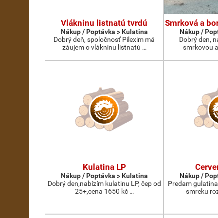
Vlákninu listnatú tvrdú
Smrková a bor
Nákup / Poptávka > Kulatina
Nákup / Pop
Dobrý deň, spoločnosť Pilexim má
Dobrý den, n
záujem o vlákninu listnatú …
smrkovou a
Kulatina LP
Cerve
Nákup / Poptávka > Kulatina
Nákup / Pop
Dobrý den,nabízím kulatinu LP, čep od
Predam gulatina
25+,cena 1650 kč …
smreku roz