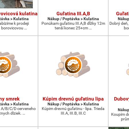
ovicová kulatina
Guľatina III.A,B
Guľat
távka > Kulatina
Nákup / Poptávka > Kulatina
Nákup
abízíme k prodeji
Ponúkam guľatinu III.A,B dĺžky 12m
Dobrý deň,
 borovicovou …
tenší konec 25+cm …
bo
ny smrek
Kúpim drevnú guľatinu lipa
Dubov
távka > Kulatina
Nákup / Poptávka > Kulatina
 A/B/C/D cerveneho
Kúpim drevnú guľatinu - lipa. Trieda
Nákup
nych dlziek. …
III.A, III.B, III.C
Koupím du
prům