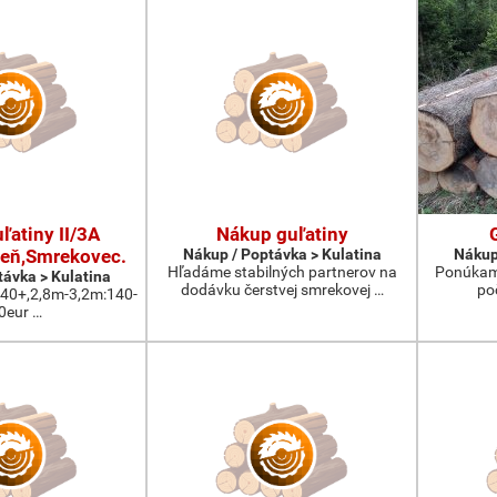
ľatiny II/3A
Nákup guľatiny
eň,Smrekovec.
Nákup / Poptávka > Kulatina
Nákup
Hľadáme stabilných partnerov na
Ponúkam 
távka > Kulatina
dodávku čerstvej smrekovej …
po
:40+,2,8m-3,2m:140-
0eur …