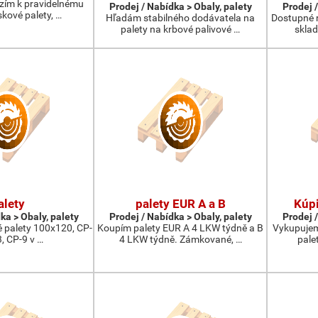
ízím k pravidelnému
Prodej / Nabídka > Obaly, palety
Prodej /
kové palety, …
Hľadám stabilného dodávatela na
Dostupné 
palety na krbové palivové …
skla
alety
palety EUR A a B
Kúpi
ka > Obaly, palety
Prodej / Nabídka > Obaly, palety
Prodej /
 palety 100x120, CP-
Koupím palety EUR A 4 LKW týdně a B
Vykupujem
3, CP-9 v …
4 LKW týdně. Zámkované, …
pale