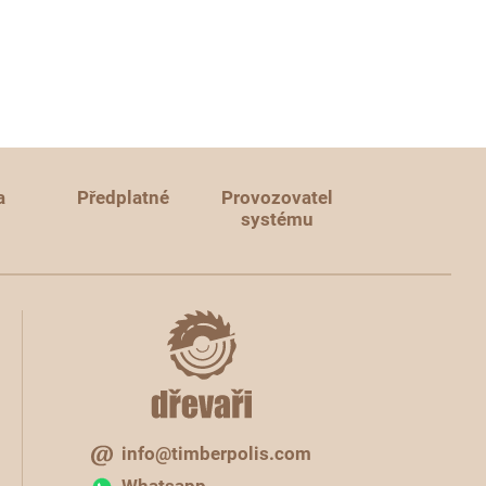
a
Předplatné
Provozovatel
systému
info@timberpolis.com
Whatsapp