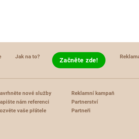
e
Jak na to?
Reklam
Začněte zde!
avrhněte nové služby
Reklamní kampaň
apište nám referenci
Partnerství
ozvěte vaše přátele
Partneři