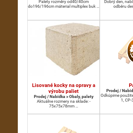
Palety rozměry od40/40cm
Dobrý den, nab
do196/196cm máterial multiplex buk …
odběru des
Lisované kocky na opravy a
P
výrobu paliet
Prodej / Nabíd
Odkúpime použité
Prodej / Nabídka > Obaly, palety
1, CP-
Aktuálne rozmery na sklade: -
75x75x78mm …