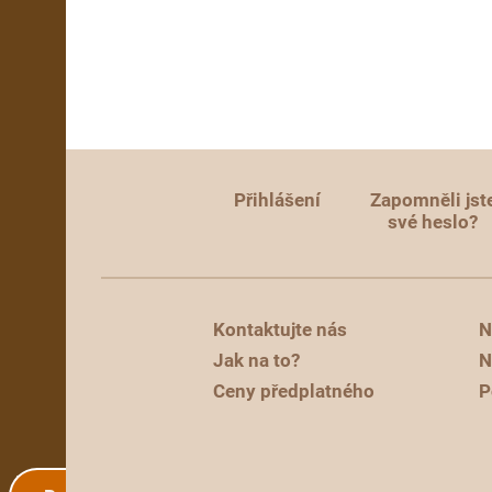
Přihlášení
Zapomněli jst
své heslo?
Kontaktujte nás
N
Jak na to?
N
Ceny předplatného
P