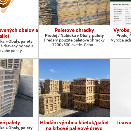
evených obalov a
Paletove ohradky
Vyroba 
aliet
Prodej / Nabídka > Obaly, palety
Prodej /
Predam pouzite paletove ohradky
Vyroba jed
ka > Obaly, palety
1200x800 svetle. Cena …
š drevený odpad a
vaše palety , …
vé palety
Hľadám výrobcu klietok/paliet
Lisova
ka > Obaly, palety
na krbové palivové drevo