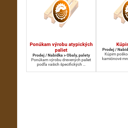
Ponúkam výrobu atypických
Kúpi
paliet
Prodej / Nabíd
Kúpim poškod
Prodej / Nabídka > Obaly, palety
kamiónové mno
Ponúkam výrobu drevených paliet
podľa vašich špecifických …