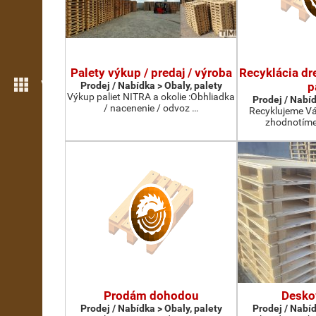
Palety výkup / predaj / výroba
Recyklácia dr
Více možností
Prodej / Nabídka > Obaly, palety
p
Výkup paliet NITRA a okolie :Obhliadka
Prodej / Nabíd
/ nacenenie / odvoz …
Recyklujeme Vá
zhodnotíme 
Prodám dohodou
Desko
Prodej / Nabídka > Obaly, palety
Prodej / Nabíd