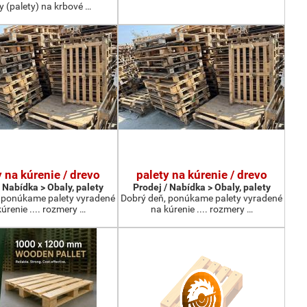
ky (palety) na krbové …
y na kúrenie / drevo
palety na kúrenie / drevo
 Nabídka > Obaly, palety
Prodej / Nabídka > Obaly, palety
 ponúkame palety vyradené
Dobrý deň, ponúkame palety vyradené
úrenie .... rozmery …
na kúrenie .... rozmery …