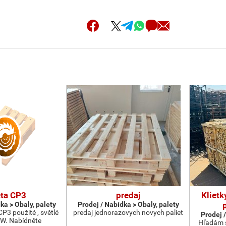
eta CP3
predaj
Klietk
ka > Obaly, palety
Prodej / Nabídka > Obaly, palety
P3 použité , světlé
predaj jednorazovych novych paliet
Prodej /
W. Nabídněte
Hľadám s