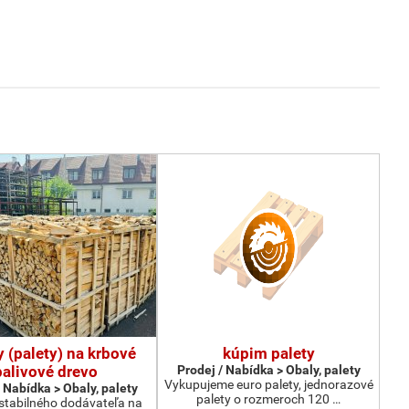
y (palety) na krbové
kúpim palety
palivové drevo
Prodej / Nabídka > Obaly, palety
Vykupujeme euro palety, jednorazové
 Nabídka > Obaly, palety
palety o rozmeroch 120 …
tabilného dodávateľa na