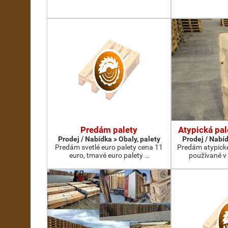
Predám palety
Atypická pal
Prodej / Nabídka > Obaly, palety
Prodej / Nabíd
Predám svetlé euro palety cena 11
Predám atypické
euro, tmavé euro palety …
používané v