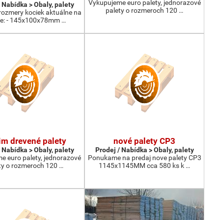
Vykupujeme euro palety, jednorazové
 Nabídka > Obaly, palety
palety o rozmeroch 120 …
rozmery kociek aktuálne na
de: - 145x100x78mm …
m drevené palety
nové palety CP3
 Nabídka > Obaly, palety
Prodej / Nabídka > Obaly, palety
e euro palety, jednorazové
Ponukame na predaj nove palety CP3
ty o rozmeroch 120 …
1145x1145MM cca 580 ks k …