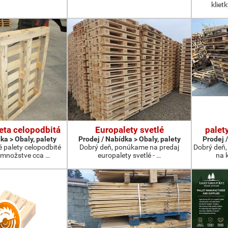
kliet
eta celopodbitá
Europalety svetlé
palet
ka > Obaly, palety
Prodej / Nabídka > Obaly, palety
Prodej /
 palety celopodbité
Dobrý deň, ponúkame na predaj
Dobrý deň,
 množstve cca …
europalety svetlé - …
na k