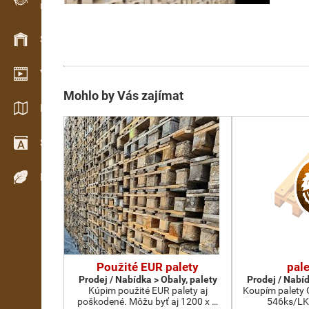
Evidence dřeva v terénu
Skladové hospodářství
Video showroom
Mohlo by Vás zajímat
Katalogy / Brožury
Slovník
Dřeviny
Použité EUR palety
pal
Prodej / Nabídka > Obaly, palety
Prodej / Nabíd
Kúpim použité EUR palety aj
Koupím palety C
poškodené. Môžu byť aj 1200 x …
546ks/LK