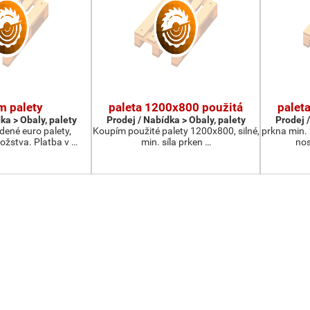
m palety
paleta 1200x800 použitá
palet
ka > Obaly, palety
Prodej / Nabídka > Obaly, palety
Prodej /
ené euro palety,
Koupím použité palety 1200x800, silné,
prkna min.
žstva. Platba v …
min. síla prken …
nos