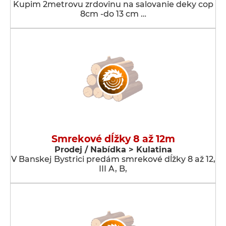
Kupim 2metrovu zrdovinu na salovanie deky cop
8cm -do 13 cm …
Smrekové dĺžky 8 až 12m
Prodej / Nabídka > Kulatina
V Banskej Bystrici predám smrekové dĺžky 8 až 12,
III A, B,