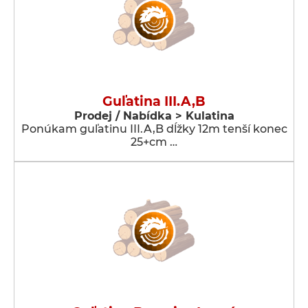
Guľatina III.A,B
Prodej / Nabídka > Kulatina
Ponúkam guľatinu III.A,B dĺžky 12m tenší konec
25+cm …