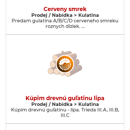
Cerveny smrek
Prodej / Nabídka > Kulatina
Predam gulatina A/B/C/D cerveneho smreku
roznych dlziek. …
Kúpim drevnú guľatinu lipa
Prodej / Nabídka > Kulatina
Kúpim drevnú guľatinu - lipa. Trieda III.A, III.B,
III.C