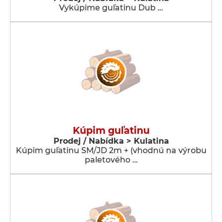
Vykúpime guľatinu Dub …
Kúpim guľatinu
Prodej / Nabídka > Kulatina
Kúpim guľatinu SM/JD 2m + (vhodnú na výrobu
paletového …