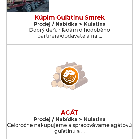
Kúpim Guľatinu Smrek
Prodej / Nabídka > Kulatina
Dobrý deň, hľadám dlhodobého
partnera/dodávateľa na …
AGÁT
Prodej / Nabídka > Kulatina
Celoročne nakupujeme a spracovávame agátovú
guľatinu a …