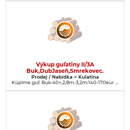
Výkup guľatiny II/3A
Buk,DubJaseň,Smrekovec.
Prodej / Nabídka > Kulatina
Kúpime guľ: Buk:40+,2,8m-3,2m:140-170eur …