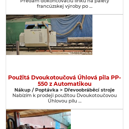
Predám dokončovaciu linku na palety
francúzskej výroby po …
Použitá Dvoukotoučová Úhlová pila PP-
550 z Automatikou
Nákup / Poptávka > Dřevoobráběcí stroje
Nabízím k prodeji použitou Dvoukotoučovou
Úhlovou pilu …