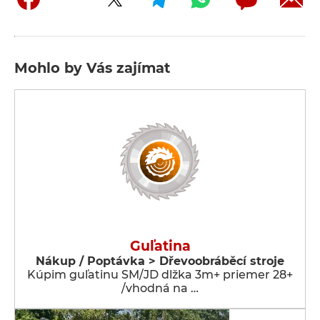
Mohlo by Vás zajímat
Guľatina
Nákup / Poptávka > Dřevoobráběcí stroje
Kúpim guľatinu SM/JD dlžka 3m+ priemer 28+
/vhodná na …