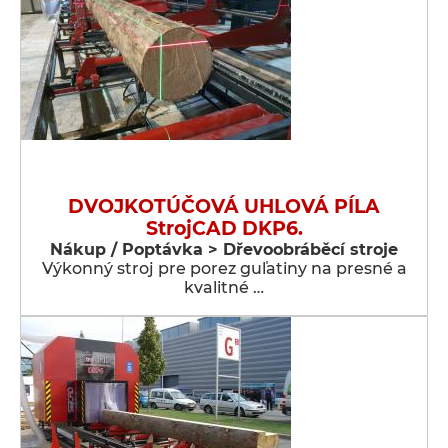
DVOJKOTÚČOVÁ UHLOVÁ PÍLA
StrojCAD DKP6.
Nákup / Poptávka > Dřevoobráběcí stroje
Výkonný stroj pre porez guľatiny na presné a
kvalitné …