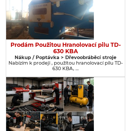
Prodám Použitou Hranolovací pilu TD-
630 KBA
Nákup / Poptávka > Dřevoobráběcí stroje
Nabízím k prodeji , použitou hranolovací pilu TD-
630 KBA, …