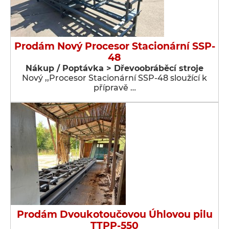
Prodám Nový Procesor Stacionární SSP-
48
Nákup / Poptávka > Dřevoobráběcí stroje
Nový ,,Procesor Stacionární SSP-48 sloužící k
přípravě …
Prodám Dvoukotoučovou Úhlovou pilu
TTPP-550