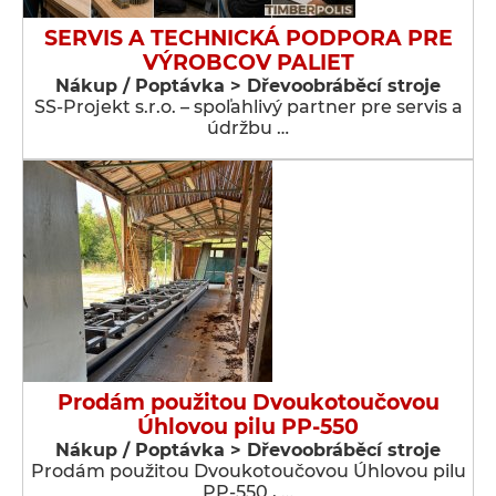
SERVIS A TECHNICKÁ PODPORA PRE
VÝROBCOV PALIET
Nákup / Poptávka > Dřevoobráběcí stroje
SS-Projekt s.r.o. – spoľahlivý partner pre servis a
údržbu …
Prodám použitou Dvoukotoučovou
Úhlovou pilu PP-550
Nákup / Poptávka > Dřevoobráběcí stroje
Prodám použitou Dvoukotoučovou Úhlovou pilu
PP-550 , …