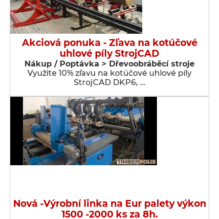
Akciová ponuka - Zľava na kotúčové
uhlové píly StrojCAD
Nákup / Poptávka > Dřevoobráběcí stroje
Využite 10% zľavu na kotúčové uhlové píly
StrojCAD DKP6, …
Nová -Výrobní linka na Eur palety výkon
1500 -2000 ks za 8h.