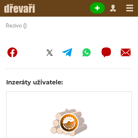
()
Řezivo
Inzeráty uživatele: