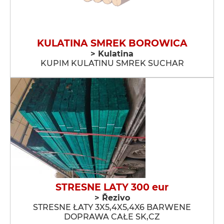
KULATINA SMREK BOROWICA
> Kulatina
KUPIM KULATINU SMREK SUCHAR
STRESNE LATY 300 eur
> Řezivo
STRESNE ŁATY 3X5,4X5,4X6 BARWENE
DOPRAWA CAŁE SK,CZ