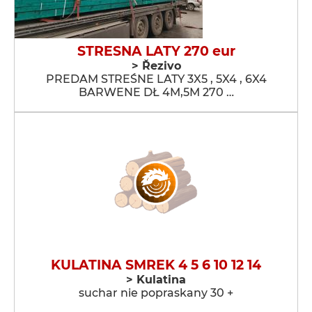
STRESNA LATY 270 eur
> Řezivo
PREDAM STREŚNE LATY 3X5 , 5X4 , 6X4
BARWENE DŁ 4M,5M 270 …
KULATINA SMREK 4 5 6 10 12 14
> Kulatina
suchar nie popraskany 30 +