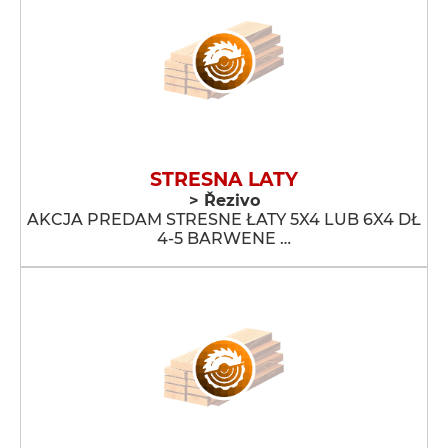
STRESNA LATY
> Řezivo
AKCJA PREDAM STRESNE ŁATY 5X4 LUB 6X4 DŁ
4-5 BARWENE …