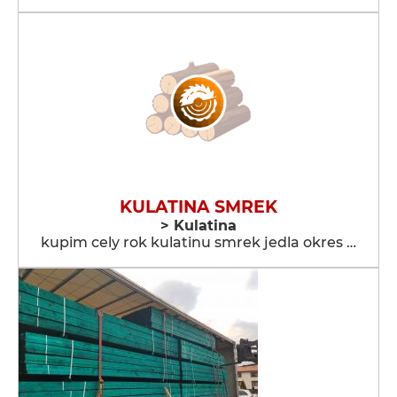
KULATINA SMREK
> Kulatina
kupim cely rok kulatinu smrek jedla okres …