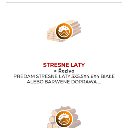
STRESNE LATY
> Řezivo
PREDAM STRESNE LATY 3X5,5X4,6X4 BIAŁE
ALEBO BARWENE DOPRAWA …