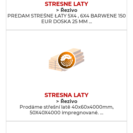
STRESNE LATY
> Řezivo
PREDAM STREŚNE ŁATY 5X4 , 6X4 BARWENE 150
EUR DOSKA 25 MM …
STRESNA LATY
> Řezivo
Prodáme střešní latě 40x60x4000mm,
50X40X4000 impregnované. …