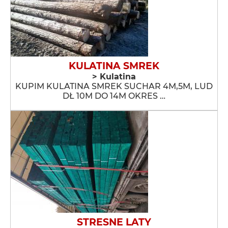
KULATINA SMREK
> Kulatina
KUPIM KULATINA SMREK SUCHAR 4M,5M, LUD
DŁ 10M DO 14M OKRES …
STRESNE LATY