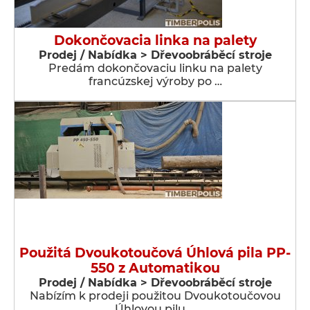
Dokončovacia linka na palety
Prodej / Nabídka > Dřevoobráběcí stroje
Predám dokončovaciu linku na palety
francúzskej výroby po …
Použitá Dvoukotoučová Úhlová pila PP-
550 z Automatikou
Prodej / Nabídka > Dřevoobráběcí stroje
Nabízím k prodeji použitou Dvoukotoučovou
Úhlovou pilu …