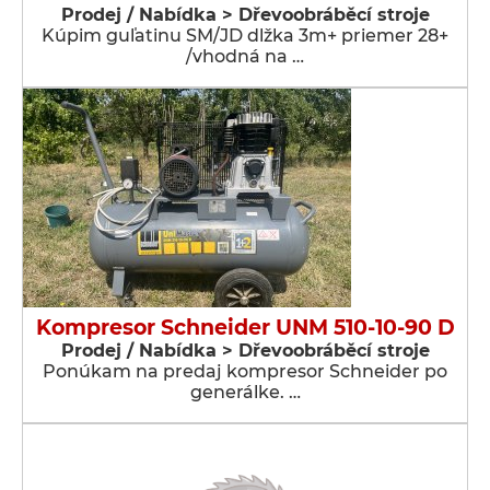
Prodej / Nabídka > Dřevoobráběcí stroje
Kúpim guľatinu SM/JD dlžka 3m+ priemer 28+
/vhodná na …
Kompresor Schneider UNM 510-10-90 D
Prodej / Nabídka > Dřevoobráběcí stroje
Ponúkam na predaj kompresor Schneider po
generálke. …