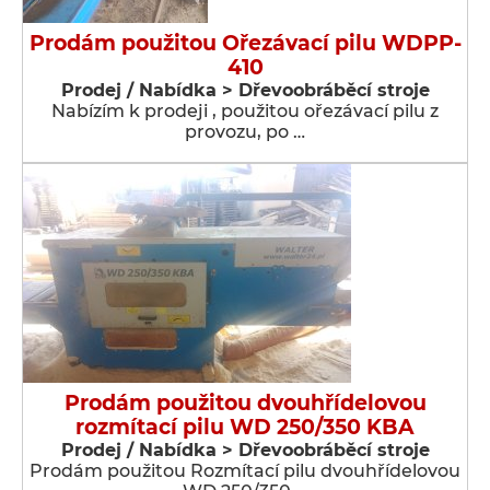
Prodám použitou Ořezávací pilu WDPP-
410
Prodej / Nabídka > Dřevoobráběcí stroje
Nabízím k prodeji , použitou ořezávací pilu z
provozu, po …
Prodám použitou dvouhřídelovou
rozmítací pilu WD 250/350 KBA
Prodej / Nabídka > Dřevoobráběcí stroje
Prodám použitou Rozmítací pilu dvouhřídelovou