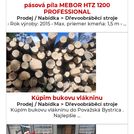
pásová píla MEBOR HTZ 1200
PROFESSIONAL
Prodej / Nabídka > Dřevoobráběcí stroje
• Rok výroby: 2015 • Max. priemer kmeňa: 1,5 m • …
Kúpim bukovu vlákninu
Prodej / Nabídka > Dřevoobráběcí stroje
Kúpim bukovu vlákninu do Považská Bystrica .
Najlepšie …