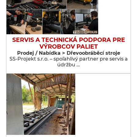
SERVIS A TECHNICKÁ PODPORA PRE
VÝROBCOV PALIET
Prodej / Nabídka > Dřevoobráběcí stroje
SS-Projekt s.r.o. – spoľahlivý partner pre servis a
údržbu …