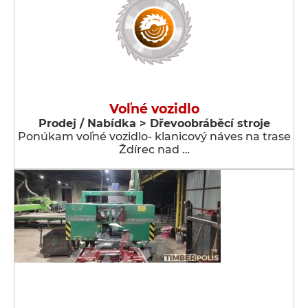
Voľné vozidlo
Prodej / Nabídka > Dřevoobráběcí stroje
Ponúkam voľné vozidlo- klanicový náves na trase
Ždírec nad …