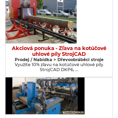
Akciová ponuka - Zľava na kotúčové
uhlové píly StrojCAD
Prodej / Nabídka > Dřevoobráběcí stroje
Využite 10% zľavu na kotúčové uhlové píly
StrojCAD DKP6, …