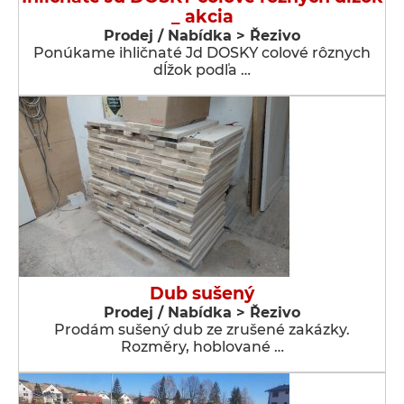
_ akcia
Prodej / Nabídka > Řezivo
Ponúkame ihličnaté Jd DOSKY colové rôznych
dĺžok podľa …
Dub sušený
Prodej / Nabídka > Řezivo
Prodám sušený dub ze zrušené zakázky.
Rozměry, hoblované …