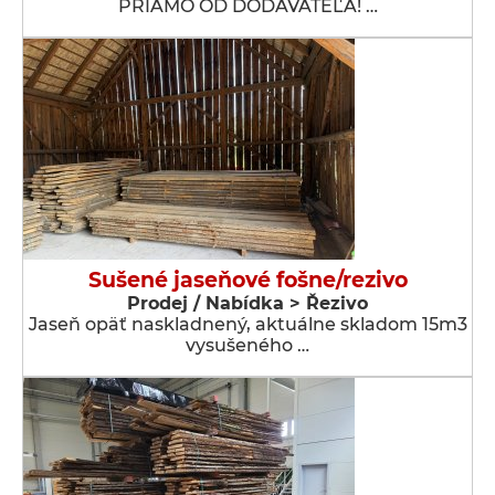
PRIAMO OD DODÁVATEĽA! …
Sušené jaseňové fošne/rezivo
Prodej / Nabídka > Řezivo
Jaseň opäť naskladnený, aktuálne skladom 15m3
vysušeného …