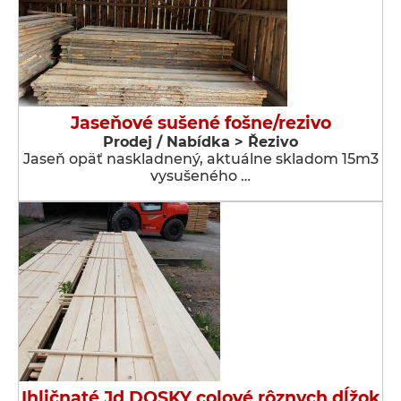
Jaseňové sušené fošne/rezivo
Prodej / Nabídka > Řezivo
Jaseň opäť naskladnený, aktuálne skladom 15m3
vysušeného …
Ihličnaté Jd DOSKY colové rôznych dĺžok