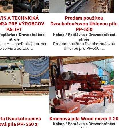
VIS A TECHNICKÁ
Prodám použitou
RA PRE VÝROBCOV
Dvoukotoučovou Úhlovou pilu
PALIET
PP-550
Poptávka > Dřevoobráběcí
Nákup / Poptávka > Dřevoobráběcí
stroje
stroje
 s.r.o. – spoľahlivý partner
Prodám použitou Dvoukotoučovou
e servis a údržbu …
Úhlovou pilu PP-550 , …
itá Dvoukotoučová
Kmenová pila Wood mizer lt 20
ová pila PP-550 z
Nákup / Poptávka > Dřevoobráběcí