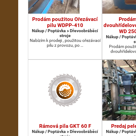
Prodám použitou Ořezávací
Prodám
pilu WDPP-410
dvouhřídelovo
Nákup / Poptávka > Dřevoobráběcí
WD 25
stroje
Nákup / Poptáv
Nabízím k prodeji , použitou ořezávací
s
pilu z provozu, po …
Prodám použit
dvouhřídelov
Rámová pila GKT 60 F
Predaj pel
Nákup / Poptávka > Dřevoobráběcí
Nákup / Poptáv