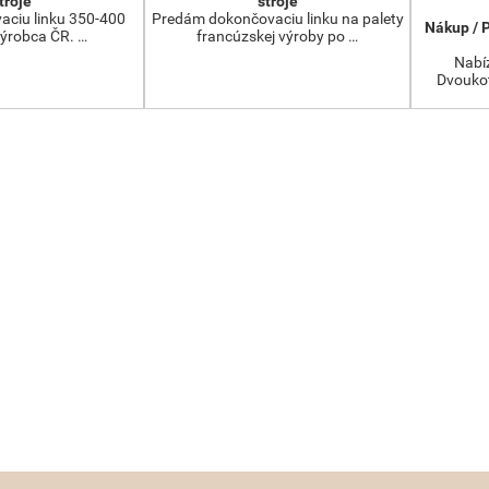
troje
stroje
aciu linku 350-400
Predám dokončovaciu linku na palety
Nákup / 
výrobca ČR. …
francúzskej výroby po …
Nabíz
Dvoukot