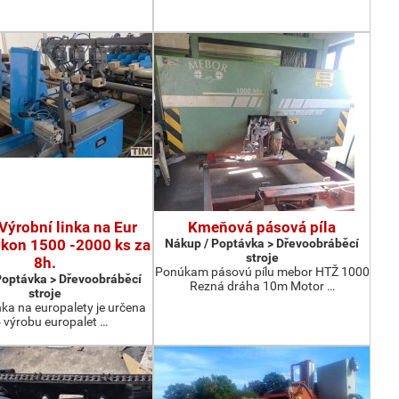
Výrobní linka na Eur
Kmeňová pásová píla
ýkon 1500 -2000 ks za
Nákup / Poptávka > Dřevoobráběcí
stroje
8h.
Ponúkam pásovú pílu mebor HTŽ 1000
Poptávka > Dřevoobráběcí
Rezná dráha 10m Motor …
stroje
nka na europalety je určena
 výrobu europalet …