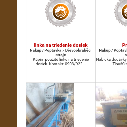
linka na triedenie dosiek
P
Nákup / Poptávka > Dřevoobráběcí
Nákup / Poptáv
stroje
s
Kúpim použitú linku na triedenie
Nabídka dodávky 
dosiek. Kontakt: 0903/922 …
Tloušťka