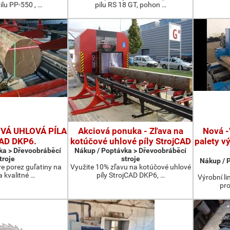
ilu PP-550 , …
pilu RS 18 GT, pohon …
Á UHLOVÁ PÍLA
Akciová ponuka - Zľava na
Nová -
CAD DKP6.
kotúčové uhlové píly StrojCAD
palety v
ka > Dřevoobráběcí
Nákup / Poptávka > Dřevoobráběcí
troje
stroje
Nákup / 
re porez guľatiny na
Využite 10% zľavu na kotúčové uhlové
a kvalitné …
píly StrojCAD DKP6, …
Výrobní li
pro