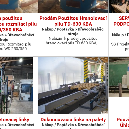
 použitou
Prodám Použitou Hranolovací
SER
u rozmítací pilu
pilu TD-630 KBA
PODPO
0/350 KBA
Nákup / Poptávka > Dřevoobráběcí
stroje
ka > Dřevoobráběcí
Nákup / 
Nabízím k prodeji , použitou
troje
hranolovací pilu TD-630 KBA, …
ou Rozmítací pilu
SS-Projekt
ou WD 250/350 …
pr
etovacej linky
Dokončovacia linka na palety
Použ
ka > Dřevoobráběcí
Nákup / Poptávka > Dřevoobráběcí
Úhl