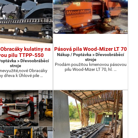
Obracáky kulatiny na
Pásová pila Wood-Mizer LT 70
vou pilu TTPP-550
Nákup / Poptávka > Dřevoobráběcí
stroje
Poptávka > Dřevoobráběcí
Prodám použitou kmenovou pásovou
stroje
pilu Wood-Mizer LT 70, hl. …
nevyužité,nové Obracáky
ny dřeva k Úhlové pile …