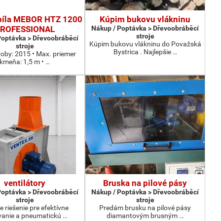
píla MEBOR HTZ 1200
Kúpim bukovu vlákninu
ROFESSIONAL
Nákup / Poptávka > Dřevoobráběcí
stroje
Poptávka > Dřevoobráběcí
Kúpim bukovu vlákninu do Považská
stroje
Bystrica . Najlepšie …
roby: 2015 • Max. priemer
kmeňa: 1,5 m • …
ventilátory
Bruska na pilové pásy
Poptávka > Dřevoobráběcí
Nákup / Poptávka > Dřevoobráběcí
stroje
stroje
e riešenie pre efektívne
Predám brusku na pilové pásy
anie a pneumatickú …
diamantovým brusným …