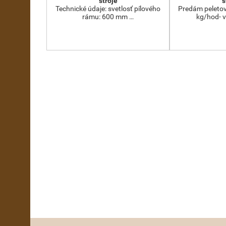
stroje
s
Technické údaje: svetlosť pílového
Predám peletov
rámu: 600 mm …
kg/hod- 