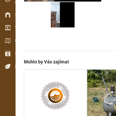
Evidence dřeva v terénu
Skladové hospodářství
Video showroom
Katalogy / Brožury
Slovník
Mohlo by Vás zajímat
Dřeviny