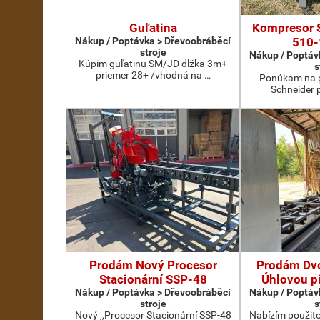
Guľatina
Kompresor 
Nákup / Poptávka > Dřevoobráběcí
510-
stroje
Nákup / Poptáv
Kúpim guľatinu SM/JD dlžka 3m+
s
priemer 28+ /vhodná na …
Ponúkam na p
Schneider 
Prodám Nový Procesor
Prodám Dv
Stacionární SSP-48
Úhlovou p
Nákup / Poptávka > Dřevoobráběcí
Nákup / Poptáv
stroje
s
Nový ,,Procesor Stacionární SSP-48
Nabízím použit