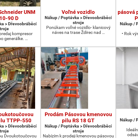
Schneider UNM
Voľné vozidlo
pásová 
10-90 D
Nákup / Poptávka > Dřevoobráběcí
P
stroje
ka > Dřevoobráběcí
Nákup / 
Ponúkam voľné vozidlo- klanicový
troje
náves na trase Ždírec nad …
redaj kompresor
• Rok vý
po generálke. …
oukotoučovou
Prodám Pásovou kmenovou
ilu TTPP-550
pilu RS 18 GT
Nákup / 
ka > Dřevoobráběcí
Nákup / Poptávka > Dřevoobráběcí
Ideáln
troje
stroje
odsáv
ou Dvoukotoučovou
Nabízím k prodeji kmenovou pásovou