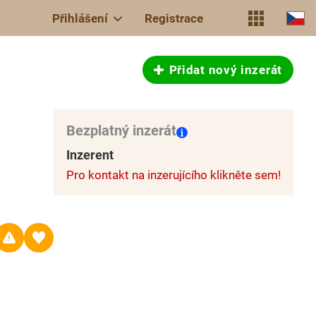
Přihlášení
Registrace
Přidat nový inzerát
Bezplatný inzerát
Inzerent
Pro kontakt na inzerujícího klikněte sem!