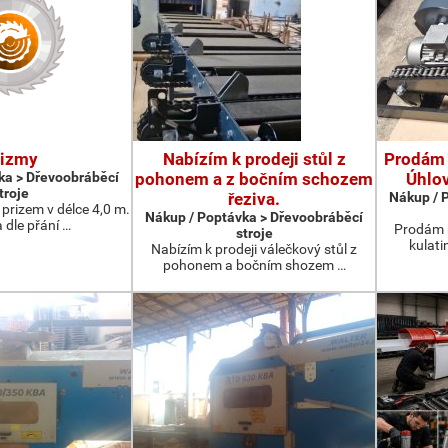
rizmy
Nabízím k prodeji stůl z
Prodám 
ka > Dřevoobráběcí
pohonem a z bočním schozem
Úhlo
troje
řeziva.
Nákup / 
prizem v délce 4,0 m.
Nákup / Poptávka > Dřevoobráběcí
 dle přání …
Prodám 
stroje
kulati
Nabízím k prodeji válečkový stůl z
pohonem a bočním shozem …