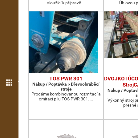
sloužící k přípravě …
Úhlovou p
TOS PWR 301
DVOJKOTÚČOV
Více možností
Nákup / Poptávka > Dřevoobráběcí
Stroj
stroje
Nákup / Poptáv
Prodáme kombinovanou rozmítací a
s
omítací pilu TOS PWR 301. …
Výkonný stroj p
presné 