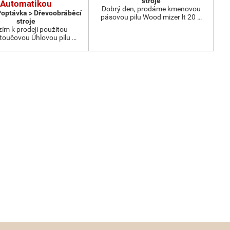
stroje
Automatikou
Dobrý den, prodáme kmenovou
Poptávka > Dřevoobráběcí
pásovou pilu Wood mizer lt 20 …
stroje
ím k prodeji použitou
oučovou Úhlovou pilu …