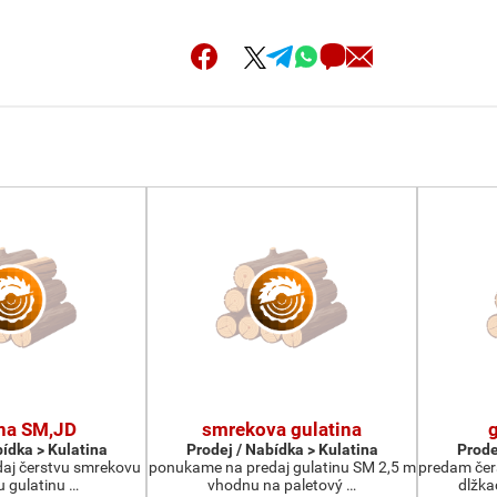
ina SM,JD
smrekova gulatina
bídka > Kulatina
Prodej / Nabídka > Kulatina
Prode
aj čerstvu smrekovu
ponukame na predaj gulatinu SM 2,5 m
predam čer
u gulatinu …
vhodnu na paletový …
dlžka