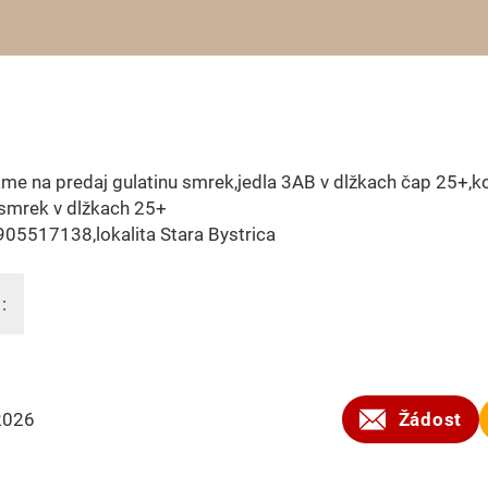
me na predaj gulatinu smrek,jedla 3AB v dlžkach čap 25+,k
smrek v dlžkach 25+
905517138,lokalita Stara Bystrica
:
2026
Žádost