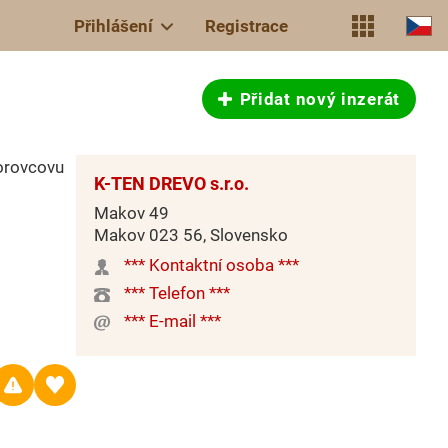
Přihlášení
Registrace
Přidat nový inzerát
orovcovu
K-TEN DREVO s.r.o.
Makov 49
Makov 023 56, Slovensko
*** Kontaktní osoba ***
*** Telefon ***
*** E-mail ***