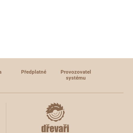
a
Předplatné
Provozovatel
systému