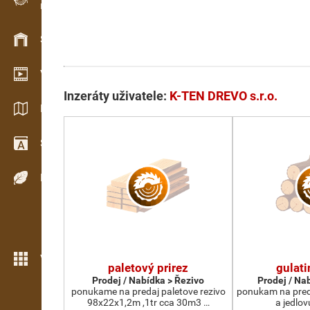
Evidence dřeva v terénu
Skladové hospodářství
Video showroom
Inzeráty uživatele:
K-TEN DREVO s.r.o.
Katalogy / Brožury
Slovník
Dřeviny
Více možností
paletový prirez
gulat
Prodej / Nabídka > Řezivo
Prodej / Na
ponukame na predaj paletove rezivo
ponukam na pred
98x22x1,2m ,1tr cca 30m3 …
a jedlov