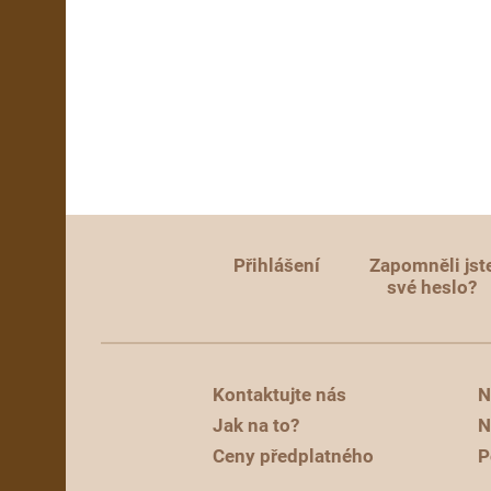
Přihlášení
Zapomněli jst
své heslo?
Kontaktujte nás
N
Jak na to?
N
Ceny předplatného
P