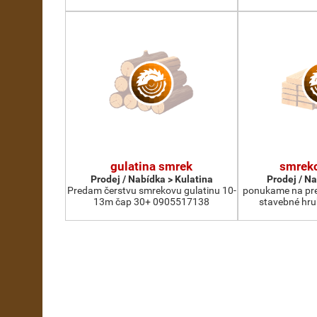
gulatina smrek
smrek
Prodej / Nabídka > Kulatina
Prodej / N
Predam čerstvu smrekovu gulatinu 10-
ponukame na pre
13m čap 30+ 0905517138
stavebné hr