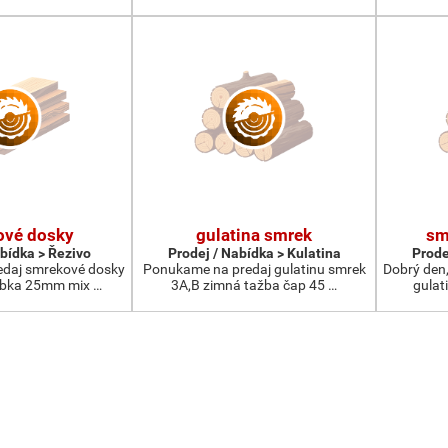
ové dosky
gulatina smrek
sm
abídka > Řezivo
Prodej / Nabídka > Kulatina
Prode
daj smrekové dosky
Ponukame na predaj gulatinu smrek
Dobrý den
ubka 25mm mix …
3A,B zimná tažba čap 45 …
gulat