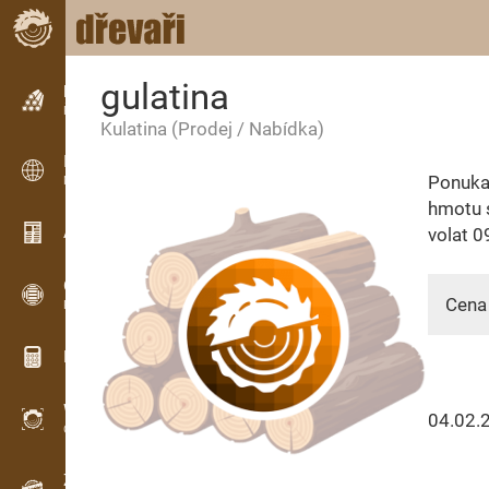
gulatina
Inzerce
Řádková inzerce
Kulatina
(Prodej / Nabídka)
Inzerce
Ponuka
Mezinárodní inzerce
hmotu 
Aktuality / Články
volat 0
OPTI-TIMB
Cena 
Pořezová schémata
Dřevařské kalkulačky
WoodProfi
04.02.
Objem dřeva s AI
Záznamník