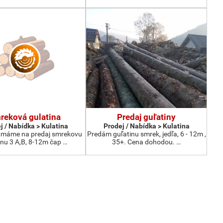
reková gulatina
Predaj guľatiny
j / Nabídka > Kulatina
Prodej / Nabídka > Kulatina
,máme na predaj smrekovu
Predám guľatinu smrek, jedľa, 6 - 12m ,
inu 3 A,B, 8-12m čap …
35+. Cena dohodou. …