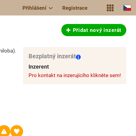
Přihlášení
Registrace
Přidat nový inzerát
niloba).
Bezplatný inzerát
Inzerent
Pro kontakt na inzerujícího klikněte sem!