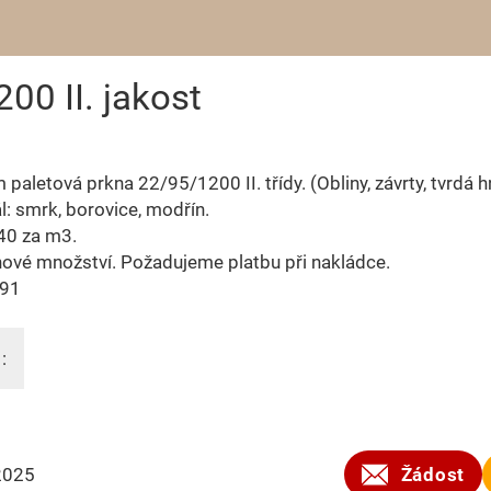
00 II. jakost
 paletová prkna 22/95/1200 II. třídy. (Obliny, závrty, tvrdá h
l: smrk, borovice, modřín.
40 za m3.
ové množství. Požadujeme platbu při nakládce.
891
:
2025
Žádost