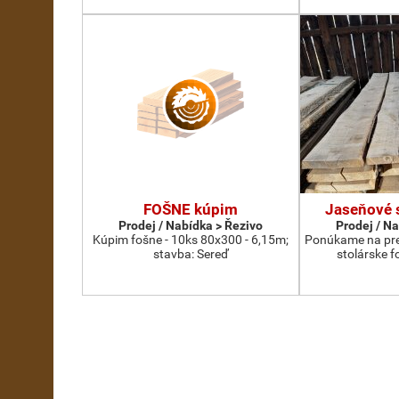
FOŠNE kúpim
Jaseňové 
Prodej / Nabídka > Řezivo
Prodej / N
Kúpim fošne - 10ks 80x300 - 6,15m;
Ponúkame na pre
stavba: Sereď
stolárske f