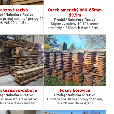
aletové rezivo
Orech americký h60-65mm
ej / Nabídka > Řezivo
d3,5m
 predaj paletové prírezy 22
Prodej / Nabídka > Řezivo
98 /95, 22 x 115 / …
Kúpim vysušený 10-12% orech
americký d-350cm, h-6 až 6,5cm, …
rske rezivo-dubové
Fošny borovice
ej / Nabídka > Řezivo
Prodej / Nabídka > Řezivo
sušené stolárske rezivo-
Prodám cca 30 m3 borových fošen,
foršne a dosky hrúbky …
síla 50 mm délka 4,0 m