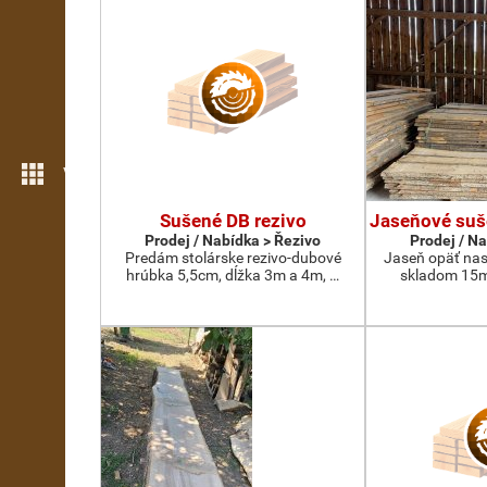
Více možností
Sušené DB rezivo
Jaseňové suš
Prodej / Nabídka > Řezivo
Prodej / N
Predám stolárske rezivo-dubové
Jaseň opäť nas
hrúbka 5,5cm, dĺžka 3m a 4m, …
skladom 15m