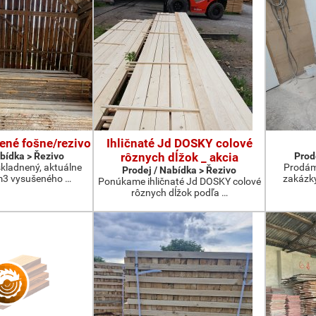
ené fošne/rezivo
Ihličnaté Jd DOSKY colové
abídka > Řezivo
rôznych dĺžok _ akcia
Prod
kladnený, aktuálne
Prodám
Prodej / Nabídka > Řezivo
3 vysušeného …
zakázky
Ponúkame ihličnaté Jd DOSKY colové
rôznych dĺžok podľa …