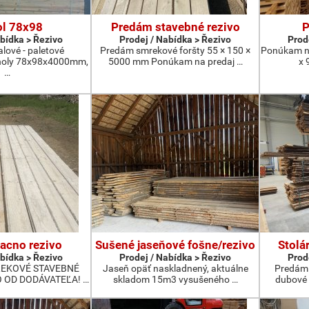
ol 78x98
Predám stavebné rezivo
P
abídka > Řezivo
Prodej / Nabídka > Řezivo
Prod
lové - paletové
Predám smrekové foršty 55 × 150 ×
Ponúkam na
noly 78x98x4000mm,
5000 mm Ponúkam na predaj …
x 
…
acno rezivo
Sušené jaseňové fošne/rezivo
Stolá
abídka > Řezivo
Prodej / Nabídka > Řezivo
Prod
REKOVÉ STAVEBNÉ
Jaseň opäť naskladnený, aktuálne
Predám 
 OD DODÁVATEĽA! …
skladom 15m3 vysušeného …
dubové 