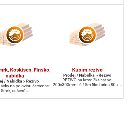
mrk, Koskisen, Finsko,
Kúpim rezivo
nabídka
Prodej / Nabídka > Řezivo
REZIVO na krov: 2ks hranol
ej / Nabídka > Řezivo
200x300mm - 6,15m 5ks fošna 80 x …
vky na polovinu července:
Smrk, sušené …