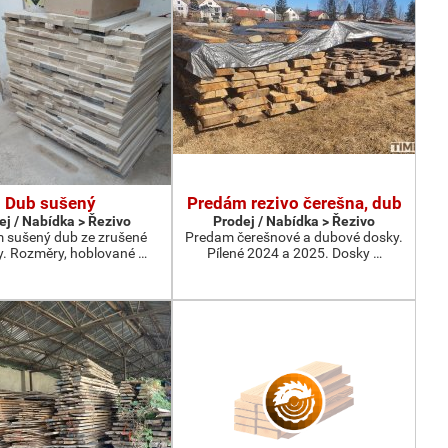
Dub sušený
Predám rezivo čerešna, dub
ej / Nabídka > Řezivo
Prodej / Nabídka > Řezivo
 sušený dub ze zrušené
Predam čerešnové a dubové dosky.
. Rozměry, hoblované …
Pílené 2024 a 2025. Dosky …