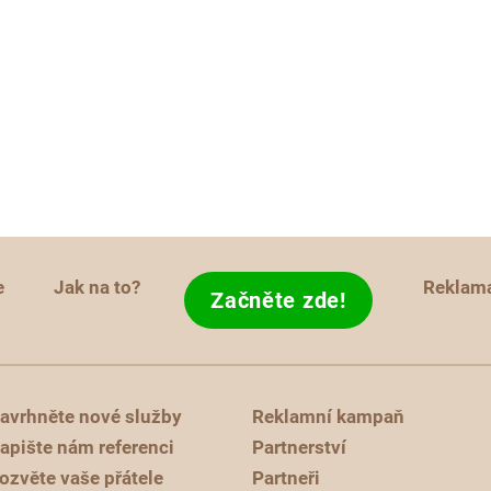
e
Jak na to?
Reklam
Začněte zde!
avrhněte nové služby
Reklamní kampaň
apište nám referenci
Partnerství
ozvěte vaše přátele
Partneři