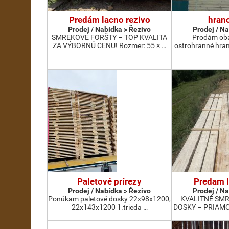
Predám lacno rezivo
hran
Prodej / Nabídka > Řezivo
Prodej / N
SMREKOVÉ FORŠTY – TOP KVALITA
Prodám oba
ZA VÝBORNÚ CENU! Rozmer: 55 × …
ostrohranné hra
Paletové prírezy
Predam l
Prodej / Nabídka > Řezivo
Prodej / N
Ponúkam paletové dosky 22x98x1200,
KVALITNÉ SM
22x143x1200 1.trieda …
DOSKY – PRIAMO