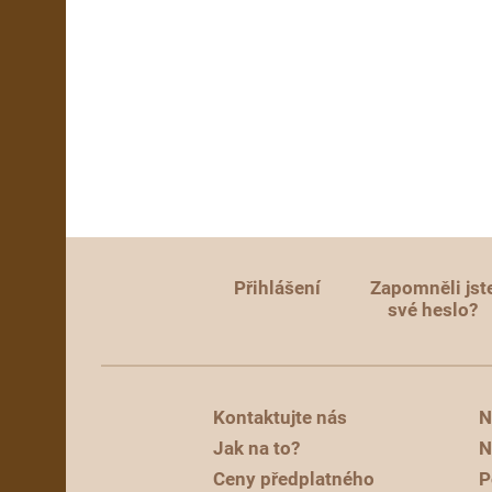
Přihlášení
Zapomněli jst
své heslo?
Kontaktujte nás
N
Jak na to?
N
Ceny předplatného
P