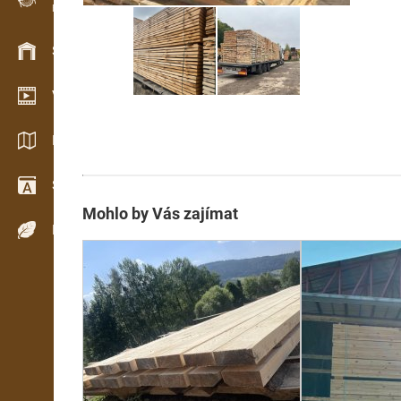
Evidence dřeva v terénu
Skladové hospodářství
Video showroom
Katalogy / Brožury
Slovník
Mohlo by Vás zajímat
Dřeviny