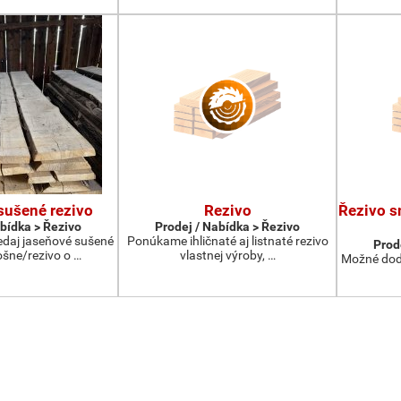
sušené rezivo
Rezivo
Řezivo s
abídka > Řezivo
Prodej / Nabídka > Řezivo
daj jaseňové sušené
Ponúkame ihličnaté aj listnaté rezivo
Prod
ošne/rezivo o …
vlastnej výroby, …
Možné dodá