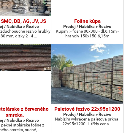
 SMC, DB, AG, JV, JS
Fošne kúpa
ej / Nabídka > Řezivo
Prodej / Nabídka > Řezivo
zduchosuche rezivo hrubky
Kúpim : - fošne 80x300 - dl.6,15m -
 80 mm, dlzky 2 - 4 …
hranoly 150x150-6,15m
stolárske z červeného
Paletové řezivo 22x95x1200
smreka.
Prodej / Nabídka > Řezivo
Nabízím vykrácená paletová prkna.
ej / Nabídka > Řezivo
22x95x1200 II. třídy cena …
pekné stolárske fošne z
ného smreka, suché, …