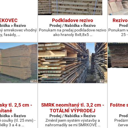
EKOVEC
Podkladove rezivo
Rezivo
abídka > Řezivo
Prodej / Nabídka > Řezivo
Prod
ný smrekovec vhodný
Ponukam na predaj podkladove rezivo
Ponukam v
y, fasády, …
ako hranoly 8x8,8x5 …
25 -
ky tl. 2,5 cm -
SMRK neomítaný tl. 3,2 cm -
Foštne 
ítané
TOTÁLNÍ VÝPRODEJ
abídka > Řezivo
Prodej / Nabídka > Řezivo
Prod
coulky (tl. 25 mm) -
Změnil jsem systém výstavby a
Predám 
élky 3 a 4 a …
nahromadily se mi SMRKOVÉ …
červe