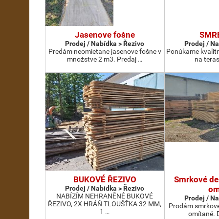
Jasenove fošne
SMR
Prodej / Nabídka > Řezivo
Prodej / N
Predám neomietane jasenove fošne v
Ponúkame kvalit
množstve 2 m3. Predaj …
na teras
BUKOVÉ ŘEZIVO
Smrkové des
Prodej / Nabídka > Řezivo
om
NABÍZÍM NEHRANĚNÉ BUKOVÉ
Prodej / N
ŘEZIVO, 2X HRÁŇ TLOUŠŤKA 32 MM,
Prodám smrkové 
1 …
omítané. D