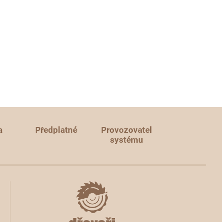
a
Předplatné
Provozovatel
systému