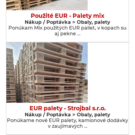
Použité EUR - Palety mix
Nákup / Poptávka > Obaly, palety
Ponúkam Mix použitých EUR paliet, v kopach su
aj pekne …
EUR palety - Strojbal s.r.o.
Nákup / Poptávka > Obaly, palety
Ponúkame nové EUR palety, kamionové dodávky
v zaujímavých …