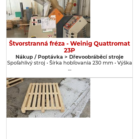
Štvorstranná fréza - Weinig Quattromat
23P
Nákup / Poptávka > Dřevoobráběcí stroje
Spoľahlivý stroj • Šírka hobľovania 230 mm • Výška
…