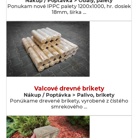
Nákup / Poptávka > Obaly, palety
Ponukam nové IPPC palety 1200x1000, hr. dosiek
18mm, šírka …
Valcové drevné brikety
Nákup / Poptávka > Palivo, brikety
Ponúkame drevené brikety, vyrobené z čistého
smrekového …