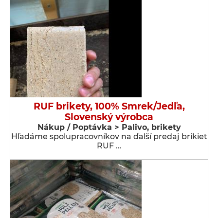
RUF brikety, 100% Smrek/Jedľa,
Slovenský výrobca
Nákup / Poptávka > Palivo, brikety
Hľadáme spolupracovníkov na ďalší predaj brikiet
RUF …