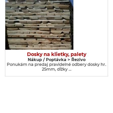
Dosky na klietky, palety
Nákup / Poptávka > Řezivo
Ponukám na predaj pravidelné odbery dosky hr.
25mm, dĺžky …