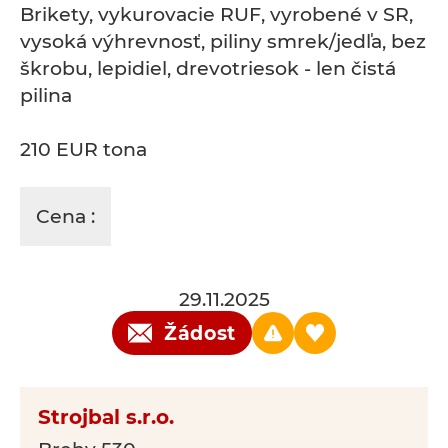
Brikety, vykurovacie RUF, vyrobené v SR,
vysoká výhrevnosť, piliny smrek/jedľa, bez
škrobu, lepidiel, drevotriesok - len čistá
pilina
210 EUR tona
Cena :
29.11.2025
Žádost
Strojbal s.r.o.