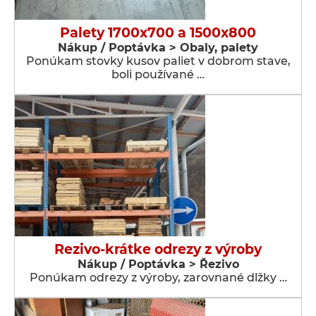
Palety 1700x700 a 1500x800
Nákup / Poptávka > Obaly, palety
Ponúkam stovky kusov paliet v dobrom stave,
boli používané …
Rezivo-krátke odrezy z výroby
Nákup / Poptávka > Řezivo
Ponúkam odrezy z výroby, zarovnané dlžky …