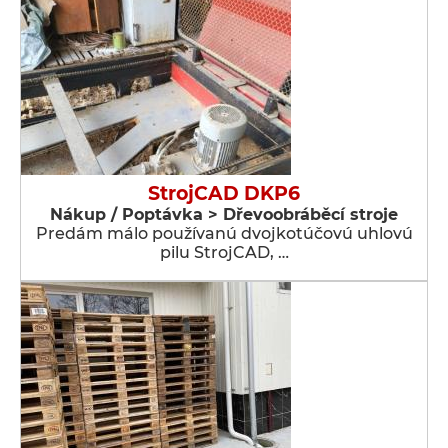
StrojCAD DKP6
Nákup / Poptávka > Dřevoobráběcí stroje
Predám málo používanú dvojkotúčovú uhlovú
pilu StrojCAD, …