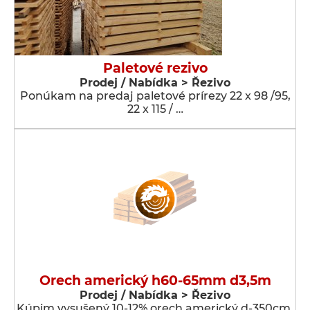
Paletové rezivo
Prodej / Nabídka > Řezivo
Ponúkam na predaj paletové prírezy 22 x 98 /95,
22 x 115 / …
Orech americký h60-65mm d3,5m
Prodej / Nabídka > Řezivo
Kúpim vysušený 10-12% orech americký d-350cm,