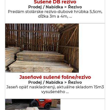
Sušené DB rezivo
Prodej / Nabídka > Řezivo
Predám stolárske rezivo-dubové hrúbka 5,5cm,
dĺžka 3m a 4m, …
Jaseňové sušené fošne/rezivo
Prodej / Nabídka > Řezivo
Jaseň opäť naskladnený, aktuálne skladom 15m3
vysušeného …