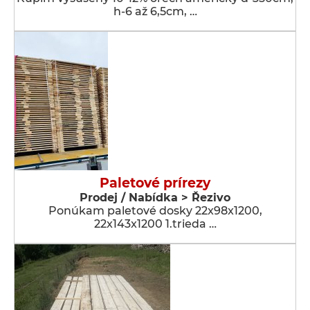
h-6 až 6,5cm, …
Paletové prírezy
Prodej / Nabídka > Řezivo
Ponúkam paletové dosky 22x98x1200,
22x143x1200 1.trieda …