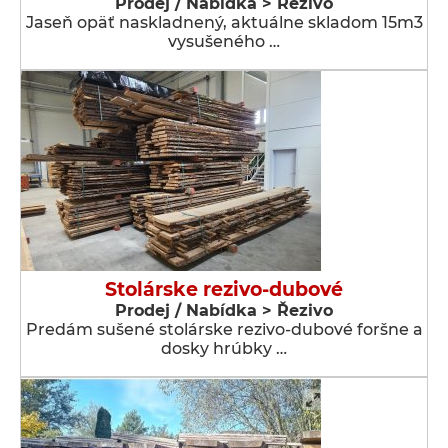
Prodej / Nabídka > Řezivo
Jaseň opäť naskladnený, aktuálne skladom 15m3
vysušeného …
Stolárske rezivo-dubové
Prodej / Nabídka > Řezivo
Predám sušené stolárske rezivo-dubové foršne a
dosky hrúbky …