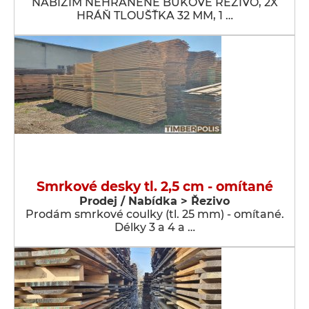
NABÍZÍM NEHRANĚNÉ BUKOVÉ ŘEZIVO, 2X
HRÁŇ TLOUŠŤKA 32 MM, 1 …
Smrkové desky tl. 2,5 cm - omítané
Prodej / Nabídka > Řezivo
Prodám smrkové coulky (tl. 25 mm) - omítané.
Délky 3 a 4 a …