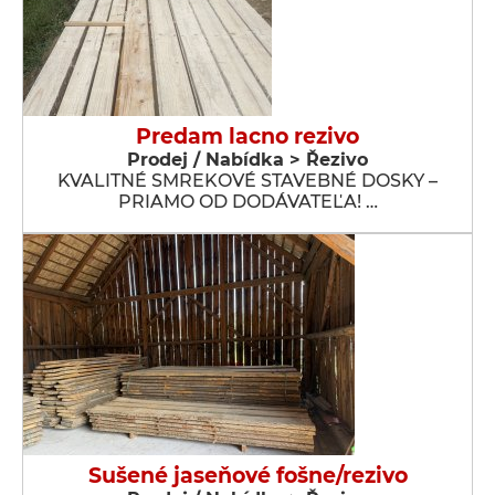
Predam lacno rezivo
Prodej / Nabídka > Řezivo
KVALITNÉ SMREKOVÉ STAVEBNÉ DOSKY –
PRIAMO OD DODÁVATEĽA! …
Sušené jaseňové fošne/rezivo