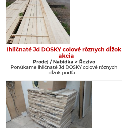
Ihličnaté Jd DOSKY colové rôznych dĺžok
_ akcia
Prodej / Nabídka > Řezivo
Ponúkame ihličnaté Jd DOSKY colové rôznych
dĺžok podľa …