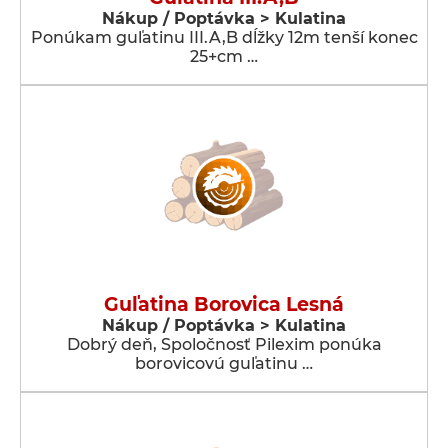
Nákup / Poptávka > Kulatina
Ponúkam guľatinu III.A,B dĺžky 12m tenší konec
25+cm …
Guľatina Borovica Lesná
Nákup / Poptávka > Kulatina
Dobrý deň, Spoločnosť Pilexim ponúka
borovicovú guľatinu …