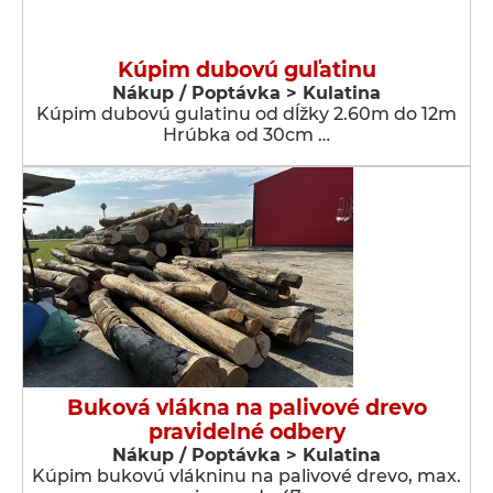
Kúpim dubovú guľatinu
Nákup / Poptávka > Kulatina
Kúpim dubovú gulatinu od dĺžky 2.60m do 12m
Hrúbka od 30cm …
Buková vlákna na palivové drevo
pravidelné odbery
Nákup / Poptávka > Kulatina
Kúpim bukovú vlákninu na palivové drevo, max.