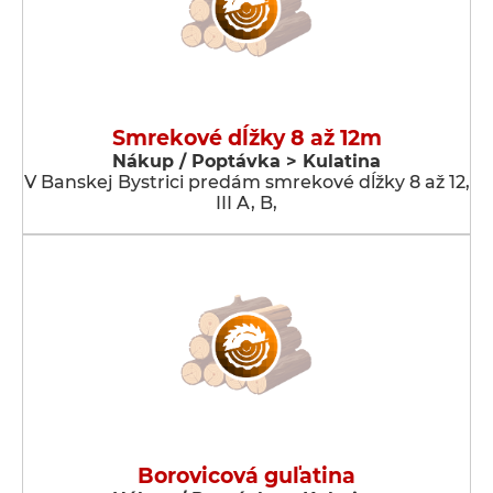
Smrekové dĺžky 8 až 12m
Nákup / Poptávka > Kulatina
V Banskej Bystrici predám smrekové dĺžky 8 až 12,
III A, B,
Borovicová guľatina