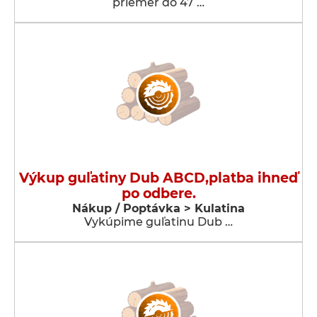
priemer do 47 …
Výkup guľatiny Dub ABCD,platba ihneď
po odbere.
Nákup / Poptávka > Kulatina
Vykúpime guľatinu Dub …