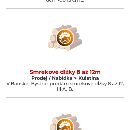
8cm -do 13 cm …
Smrekové dĺžky 8 až 12m
Prodej / Nabídka > Kulatina
V Banskej Bystrici predám smrekové dĺžky 8 až 12,
III A, B,