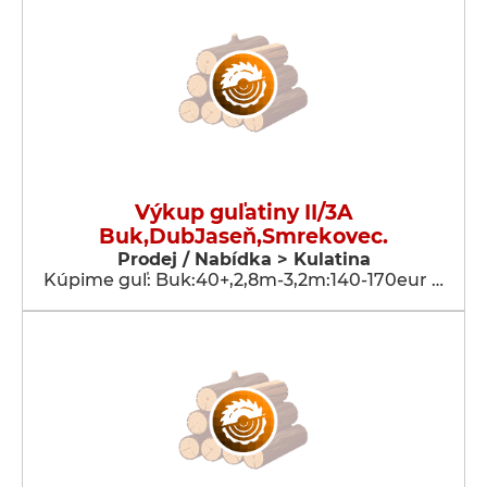
Výkup guľatiny II/3A
Buk,DubJaseň,Smrekovec.
Prodej / Nabídka > Kulatina
Kúpime guľ: Buk:40+,2,8m-3,2m:140-170eur …