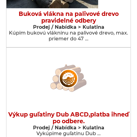
Buková vlákna na palivové drevo
pravidelné odbery
Prodej / Nabídka > Kulatina
Kúpim bukovú vlákninu na palivové drevo, max.
priemer do 47 …
Výkup guľatiny Dub ABCD,platba ihneď
po odbere.
Prodej / Nabídka > Kulatina
Vykúpime guľatinu Dub …