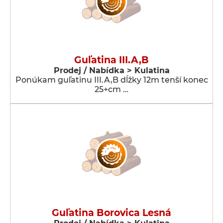
Guľatina III.A,B
Prodej / Nabídka > Kulatina
Ponúkam guľatinu III.A,B dĺžky 12m tenší konec
25+cm …
Guľatina Borovica Lesná