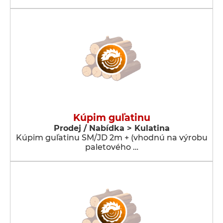
Kúpim guľatinu
Prodej / Nabídka > Kulatina
Kúpim guľatinu SM/JD 2m + (vhodnú na výrobu
paletového …