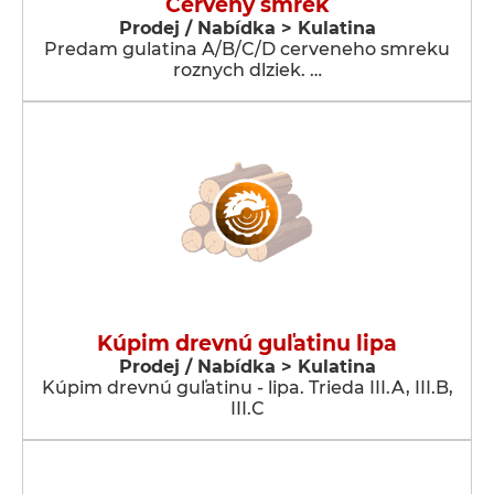
Cerveny smrek
Prodej / Nabídka > Kulatina
Predam gulatina A/B/C/D cerveneho smreku
roznych dlziek. …
Kúpim drevnú guľatinu lipa
Prodej / Nabídka > Kulatina
Kúpim drevnú guľatinu - lipa. Trieda III.A, III.B,
III.C