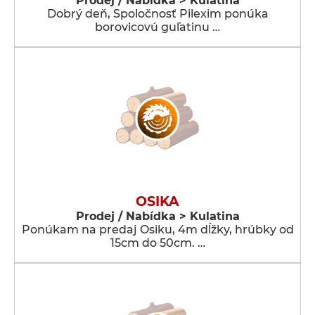
Prodej / Nabídka > Kulatina
Dobrý deň, Spoločnosť Pilexim ponúka
borovicovú guľatinu …
OSIKA
Prodej / Nabídka > Kulatina
Ponúkam na predaj Osiku, 4m dĺžky, hrúbky od
15cm do 50cm. …