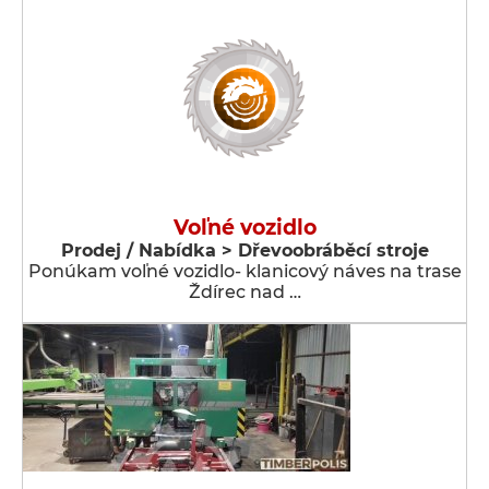
Voľné vozidlo
Prodej / Nabídka > Dřevoobráběcí stroje
Ponúkam voľné vozidlo- klanicový náves na trase
Ždírec nad …