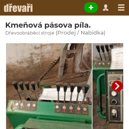
Kmeňová pásova píla.
(Prodej / Nabídka)
Dřevoobráběcí stroje