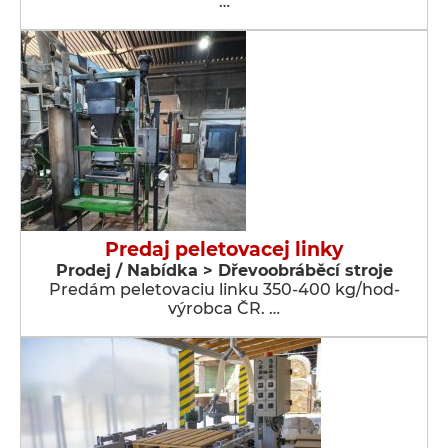
…
Predaj peletovacej linky
Prodej / Nabídka > Dřevoobráběcí stroje
Predám peletovaciu linku 350-400 kg/hod-
výrobca ČR. …