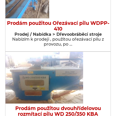
Prodám použitou Ořezávací pilu WDPP-
410
Prodej / Nabídka > Dřevoobráběcí stroje
Nabízím k prodeji , použitou ořezávací pilu z
provozu, po …
Prodám použitou dvouhřídelovou
rozmítací pilu WD 250/350 KBA