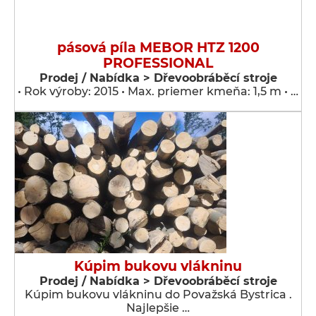
pásová píla MEBOR HTZ 1200
PROFESSIONAL
Prodej / Nabídka > Dřevoobráběcí stroje
• Rok výroby: 2015 • Max. priemer kmeňa: 1,5 m • …
Kúpim bukovu vlákninu
Prodej / Nabídka > Dřevoobráběcí stroje
Kúpim bukovu vlákninu do Považská Bystrica .
Najlepšie …