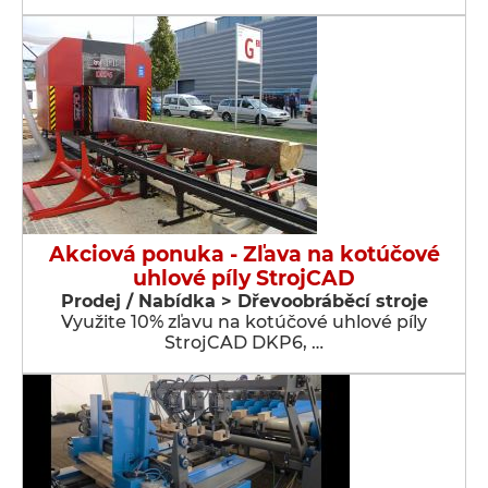
Akciová ponuka - Zľava na kotúčové
uhlové píly StrojCAD
Prodej / Nabídka > Dřevoobráběcí stroje
Využite 10% zľavu na kotúčové uhlové píly
StrojCAD DKP6, …