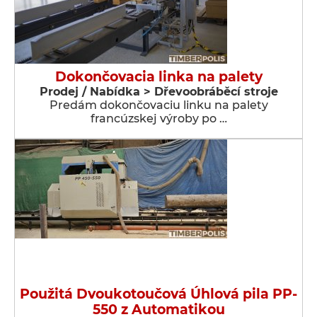
Dokončovacia linka na palety
Prodej / Nabídka > Dřevoobráběcí stroje
Predám dokončovaciu linku na palety
francúzskej výroby po …
Použitá Dvoukotoučová Úhlová pila PP-
550 z Automatikou