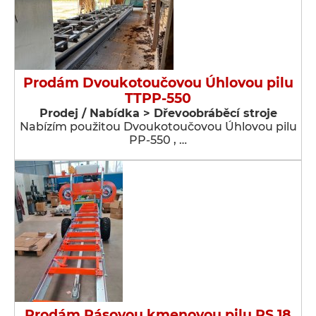
Prodám Dvoukotoučovou Úhlovou pilu
TTPP-550
Prodej / Nabídka > Dřevoobráběcí stroje
Nabízím použitou Dvoukotoučovou Úhlovou pilu
PP-550 , …
Prodám Pásovou kmenovou pilu RS 18