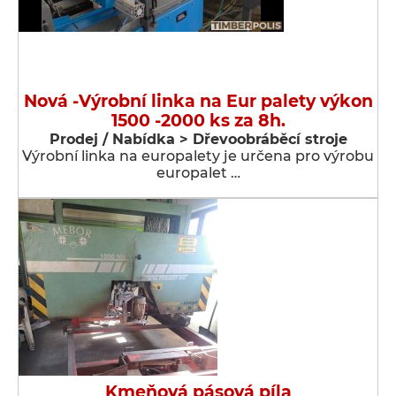
Nová -Výrobní linka na Eur palety výkon
1500 -2000 ks za 8h.
Prodej / Nabídka > Dřevoobráběcí stroje
Výrobní linka na europalety je určena pro výrobu
europalet …
Kmeňová pásová píla