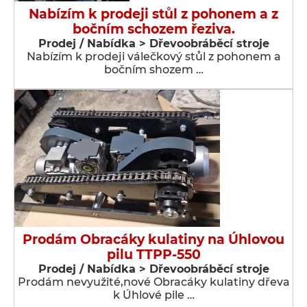
Nabízím k prodeji stůl z pohonem a z
bočním schozem řeziva.
Prodej / Nabídka > Dřevoobráběcí stroje
Nabízím k prodeji válečkový stůl z pohonem a
bočním shozem …
Prodám Obracáky kulatiny na Úhlovou
pilu TTPP-550
Prodej / Nabídka > Dřevoobráběcí stroje
Prodám nevyužité,nové Obracáky kulatiny dřeva
k Úhlové pile …