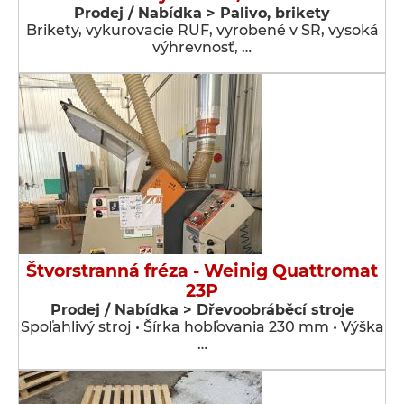
Prodej / Nabídka > Palivo, brikety
Brikety, vykurovacie RUF, vyrobené v SR, vysoká
výhrevnosť, …
Štvorstranná fréza - Weinig Quattromat
23P
Prodej / Nabídka > Dřevoobráběcí stroje
Spoľahlivý stroj • Šírka hobľovania 230 mm • Výška
…