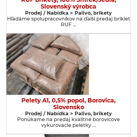
Slovenský výrobca
Prodej / Nabídka > Palivo, brikety
Hľadáme spolupracovníkov na ďalší predaj brikiet
RUF …
Pelety A1, 0,5% popol, Borovica,
Slovensko
Prodej / Nabídka > Palivo, brikety
Ponúkame na predaj kvalitné borovicove
vykurovacie peletky …