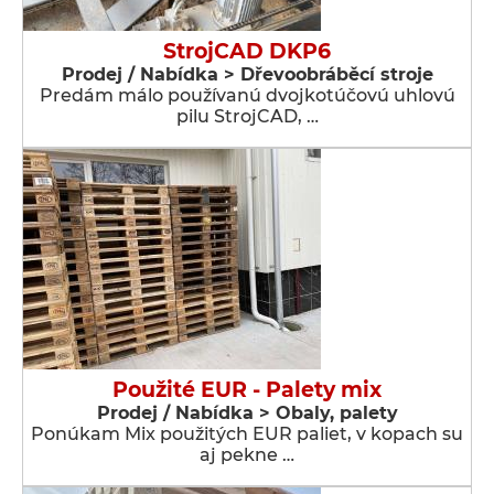
StrojCAD DKP6
Prodej / Nabídka > Dřevoobráběcí stroje
Predám málo používanú dvojkotúčovú uhlovú
pilu StrojCAD, …
Použité EUR - Palety mix
Prodej / Nabídka > Obaly, palety
Ponúkam Mix použitých EUR paliet, v kopach su
aj pekne …