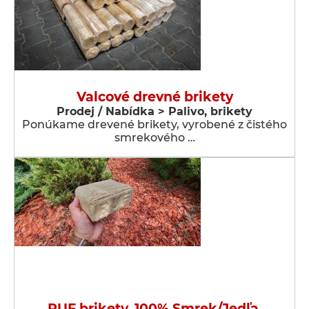
Valcové drevné brikety
Prodej / Nabídka > Palivo, brikety
Ponúkame drevené brikety, vyrobené z čistého
smrekového …
RUF brikety, 100% Smrek/Jedľa,