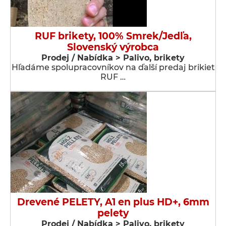
RUF brikety, 100% Smrek/Jedľa,
Slovenský výrobca
Prodej / Nabídka > Palivo, brikety
Hľadáme spolupracovníkov na ďalší predaj brikiet
RUF …
Drevené PELETY, A1 en plus HD+, 6mm
pelety
Prodej / Nabídka > Palivo, brikety