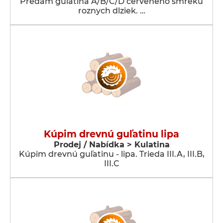
Predam gulatina A/B/C/D cerveneho smreku
roznych dlziek. …
Kúpim drevnú guľatinu lipa
Prodej / Nabídka > Kulatina
Kúpim drevnú guľatinu - lipa. Trieda III.A, III.B,
III.C