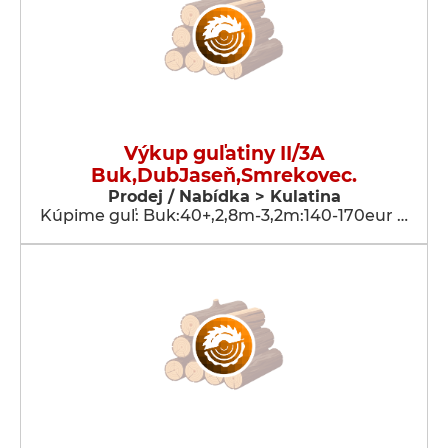
Výkup guľatiny II/3A
Buk,DubJaseň,Smrekovec.
Prodej / Nabídka > Kulatina
Kúpime guľ: Buk:40+,2,8m-3,2m:140-170eur …