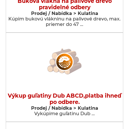
Buková vlákna na palivové drevo
pravidelné odbery
Prodej / Nabídka > Kulatina
Kúpim bukovú vlákninu na palivové drevo, max.
priemer do 47 …
Výkup guľatiny Dub ABCD,platba ihneď
po odbere.
Prodej / Nabídka > Kulatina
Vykúpime guľatinu Dub …