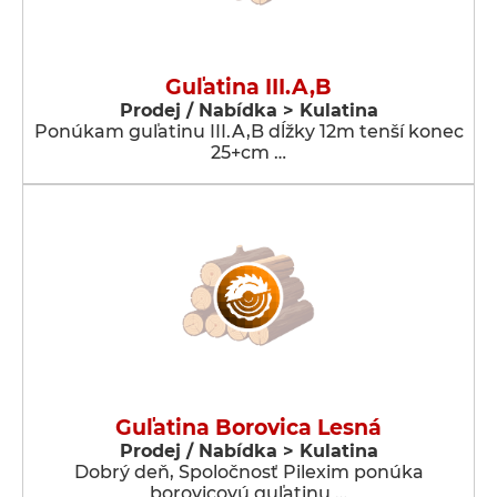
Guľatina III.A,B
Prodej / Nabídka > Kulatina
Ponúkam guľatinu III.A,B dĺžky 12m tenší konec
25+cm …
Guľatina Borovica Lesná
Prodej / Nabídka > Kulatina
Dobrý deň, Spoločnosť Pilexim ponúka
borovicovú guľatinu …