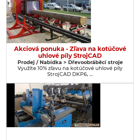
Akciová ponuka - Zľava na kotúčové
uhlové píly StrojCAD
Prodej / Nabídka > Dřevoobráběcí stroje
Využite 10% zľavu na kotúčové uhlové píly
StrojCAD DKP6, …