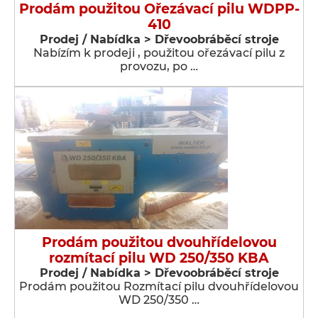
Prodám použitou Ořezávací pilu WDPP-
410
Prodej / Nabídka > Dřevoobráběcí stroje
Nabízím k prodeji , použitou ořezávací pilu z
provozu, po …
Prodám použitou dvouhřídelovou
rozmítací pilu WD 250/350 KBA
Prodej / Nabídka > Dřevoobráběcí stroje
Prodám použitou Rozmítací pilu dvouhřídelovou
WD 250/350 …