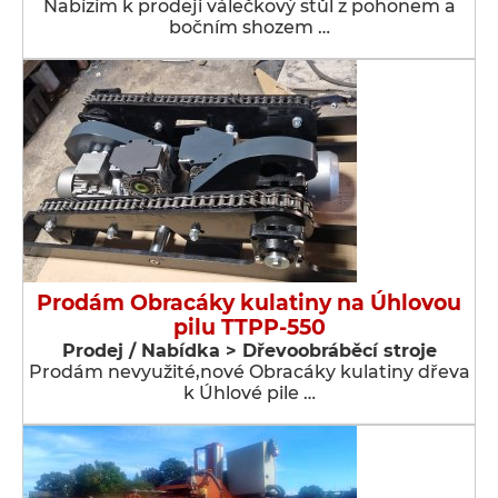
Nabízím k prodeji válečkový stůl z pohonem a
bočním shozem …
Prodám Obracáky kulatiny na Úhlovou
pilu TTPP-550
Prodej / Nabídka > Dřevoobráběcí stroje
Prodám nevyužité,nové Obracáky kulatiny dřeva
k Úhlové pile …