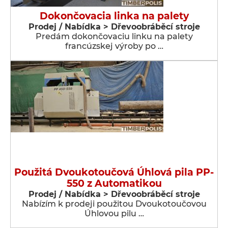
Dokončovacia linka na palety
Prodej / Nabídka > Dřevoobráběcí stroje
Predám dokončovaciu linku na palety
francúzskej výroby po …
Použitá Dvoukotoučová Úhlová pila PP-
550 z Automatikou
Prodej / Nabídka > Dřevoobráběcí stroje
Nabízím k prodeji použitou Dvoukotoučovou
Úhlovou pilu …