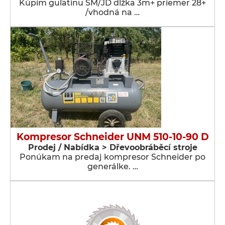
Kúpim guľatinu SM/JD dlžka 3m+ priemer 28+
/vhodná na …
Kompresor Schneider UNM 510-10-90 D
Prodej / Nabídka > Dřevoobráběcí stroje
Ponúkam na predaj kompresor Schneider po
generálke. …