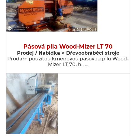
Pásová pila Wood-Mizer LT 70
Prodej / Nabídka > Dřevoobráběcí stroje
Prodám použitou kmenovou pásovou pilu Wood-
Mizer LT 70, hl. …