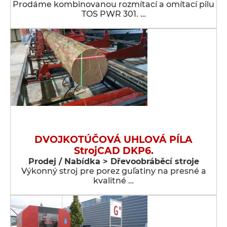
Prodáme kombinovanou rozmítací a omítací pilu
TOS PWR 301. …
DVOJKOTÚČOVÁ UHLOVÁ PÍLA
StrojCAD DKP6.
Prodej / Nabídka > Dřevoobráběcí stroje
Výkonný stroj pre porez guľatiny na presné a
kvalitné …