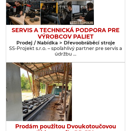
SERVIS A TECHNICKÁ PODPORA PRE
VÝROBCOV PALIET
Prodej / Nabídka > Dřevoobráběcí stroje
SS-Projekt s.r.o. – spoľahlivý partner pre servis a
údržbu …
Prodám použitou Dvoukotoučovou