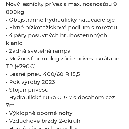
Nový lesnícky príves s max. nosnosťou 9
000kg
• Obojstranne hydraulicky nátačacie oje
• Fixné nízkoťažiskové podium s mrežou
• 4 páry posuvných hrubostennných
klaníc
• Zadná svetelná rampa
• Možnosť homologizácie prívesu vrátane
TP (+790€)
• Lesné pneu 400/60 R 15,5
• Rok výroby 2023
• Stojan prívesu
• Hydraulická ruka CR47 s dosahom cez
7m
• Výklopné oporné nohy
• Vzduchové brzdy 2-okruh
• Horný záves Scharmuller