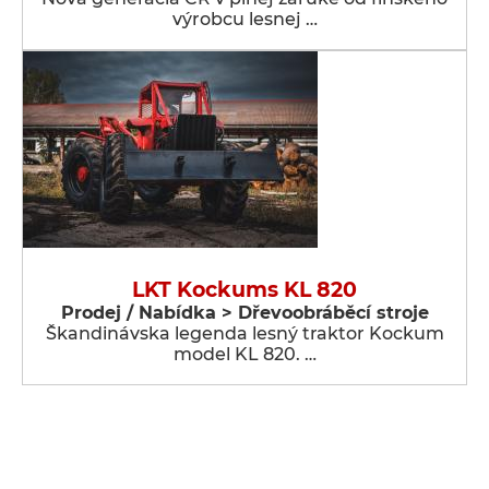
výrobcu lesnej …
LKT Kockums KL 820
Prodej / Nabídka > Dřevoobráběcí stroje
Škandinávska legenda lesný traktor Kockum
model KL 820. …