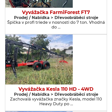
Vyvážačka FarmiForest FT7
Prodej / Nabídka > Dřevoobráběcí stroje
Špička v profi triede v nosnosti do 7 ton. Vhodná
do …
Vyvážačka Kesla 110 HD - 4WD
Prodej / Nabídka > Dřevoobráběcí stroje
Zachovalá vyvážačka značky Kesla, model 110
Heavy Duty po …