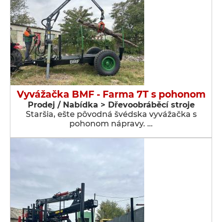
Vyvážačka BMF - Farma 7T s pohonom
Prodej / Nabídka > Dřevoobráběcí stroje
Staršia, ešte pôvodná švédska vyvážačka s
pohonom nápravy. …