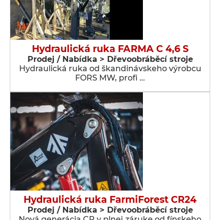
Hydraulická ruka FARMA C 4,6 S
Prodej / Nabídka > Dřevoobráběcí stroje
Hydraulická ruka od škandinávskeho výrobcu
FORS MW, profi …
Hydraulická ruka FarmiForest CR24
Prodej / Nabídka > Dřevoobráběcí stroje
Nová generácia CR v plnej záruke od fínskeho