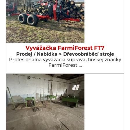
Vyvážačka FarmiForest FT7
Prodej / Nabídka > Dřevoobráběcí stroje
Profesionálna vyvážacia súprava, fínskej značky
FarmiForest …