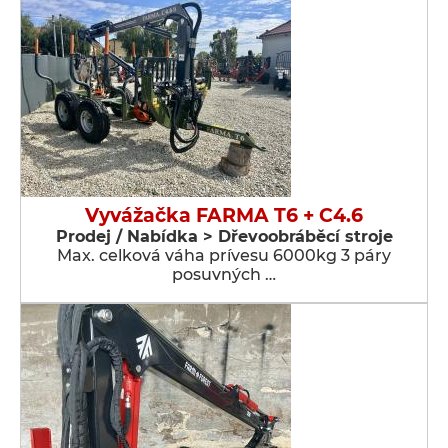
Vyvážačka FARMA T6 + C4.6
Prodej / Nabídka > Dřevoobráběcí stroje
Max. celková váha prívesu 6000kg 3 páry
posuvných …