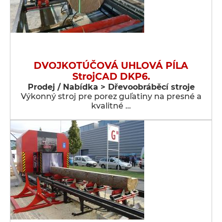
DVOJKOTÚČOVÁ UHLOVÁ PÍLA
StrojCAD DKP6.
Prodej / Nabídka > Dřevoobráběcí stroje
Výkonný stroj pre porez guľatiny na presné a
kvalitné …