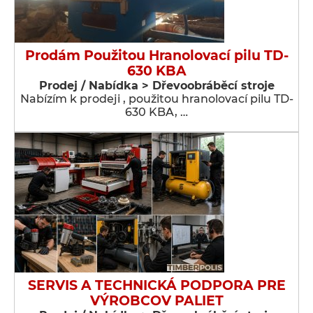
Prodám Použitou Hranolovací pilu TD-
630 KBA
Prodej / Nabídka > Dřevoobráběcí stroje
Nabízím k prodeji , použitou hranolovací pilu TD-
630 KBA, …
SERVIS A TECHNICKÁ PODPORA PRE
VÝROBCOV PALIET