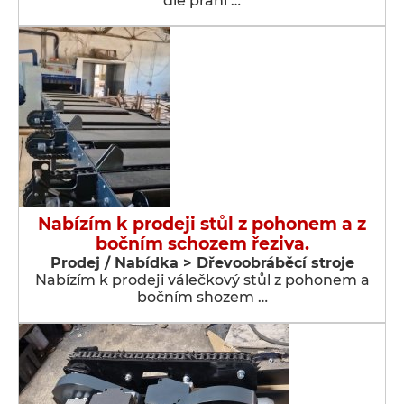
dle přání …
Nabízím k prodeji stůl z pohonem a z
bočním schozem řeziva.
Prodej / Nabídka > Dřevoobráběcí stroje
Nabízím k prodeji válečkový stůl z pohonem a
bočním shozem …