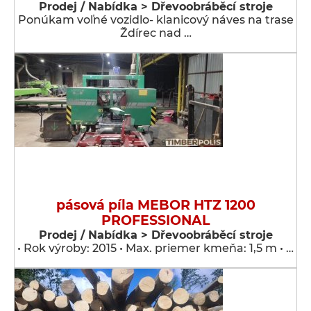
Prodej / Nabídka > Dřevoobráběcí stroje
Ponúkam voľné vozidlo- klanicový náves na trase
Ždírec nad …
pásová píla MEBOR HTZ 1200
PROFESSIONAL
Prodej / Nabídka > Dřevoobráběcí stroje
• Rok výroby: 2015 • Max. priemer kmeňa: 1,5 m • …