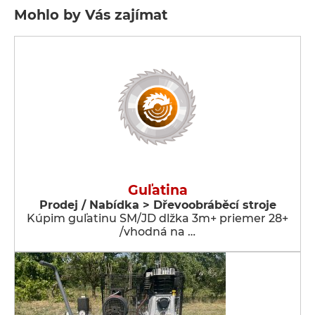
Mohlo by Vás zajímat
Guľatina
Prodej / Nabídka > Dřevoobráběcí stroje
Kúpim guľatinu SM/JD dlžka 3m+ priemer 28+
/vhodná na …