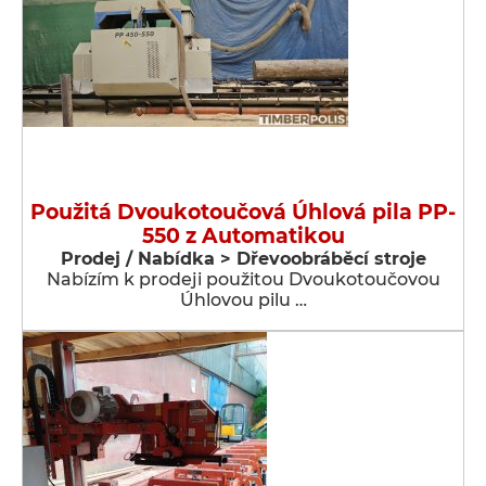
Použitá Dvoukotoučová Úhlová pila PP-
550 z Automatikou
Prodej / Nabídka > Dřevoobráběcí stroje
Nabízím k prodeji použitou Dvoukotoučovou
Úhlovou pilu …