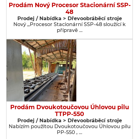
Prodám Nový Procesor Stacionární SSP-
48
Prodej / Nabídka > Dřevoobráběcí stroje
Nový ,,Procesor Stacionární SSP-48 sloužící k
přípravě …
Prodám Dvoukotoučovou Úhlovou pilu
TTPP-550
Prodej / Nabídka > Dřevoobráběcí stroje
Nabízím použitou Dvoukotoučovou Úhlovou pilu
PP-550 , …