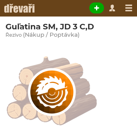
Guľatina SM, JD 3 C,D
(Nákup / Poptávka)
Řezivo