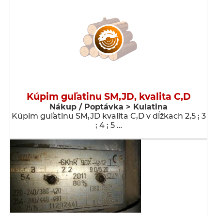
Kúpim guľatinu SM,JD, kvalita C,D
Nákup / Poptávka > Kulatina
Kúpim guľatinu SM,JD kvalita C,D v dĺžkach 2,5 ; 3
; 4 ; 5 …