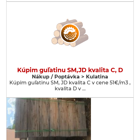
Kúpim guľatinu SM,JD kvalita C, D
Nákup / Poptávka > Kulatina
Kúpim guľatinu SM, JD kvalita C v cene 51€/m3 ,
kvalita D v …