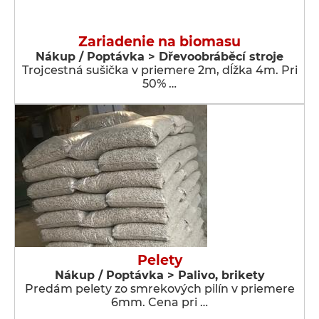
Zariadenie na biomasu
Nákup / Poptávka > Dřevoobráběcí stroje
Trojcestná sušička v priemere 2m, dĺžka 4m. Pri
50% …
Pelety
Nákup / Poptávka > Palivo, brikety
Predám pelety zo smrekových pilín v priemere
6mm. Cena pri …