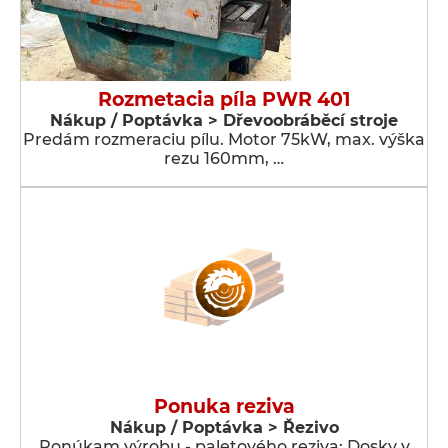
Rozmetacia píla PWR 401
Nákup / Poptávka > Dřevoobráběcí stroje
Predám rozmeraciu pílu. Motor 75kW, max. výška
rezu 160mm, …
Ponuka reziva
Nákup / Poptávka > Řezivo
Ponúkam výrobu - paletového reziva: Dosky v