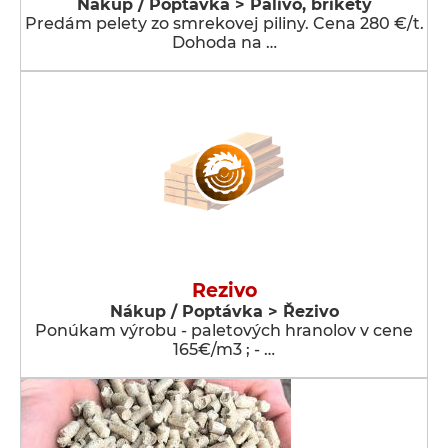
Nákup / Poptávka > Palivo, brikety
Predám pelety zo smrekovej piliny. Cena 280 €/t.
Dohoda na …
Rezivo
Nákup / Poptávka > Řezivo
Ponúkam výrobu - paletových hranolov v cene
165€/m3 ; - …