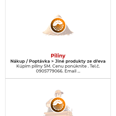
Piliny
Nákup / Poptávka > Jiné produkty ze dřeva
Kúpim piliny SM. Cenu ponúknite . Tel.č.
0905779066. Email …