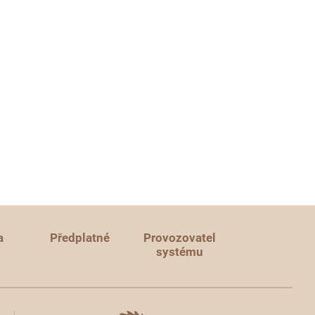
a
Předplatné
Provozovatel
systému