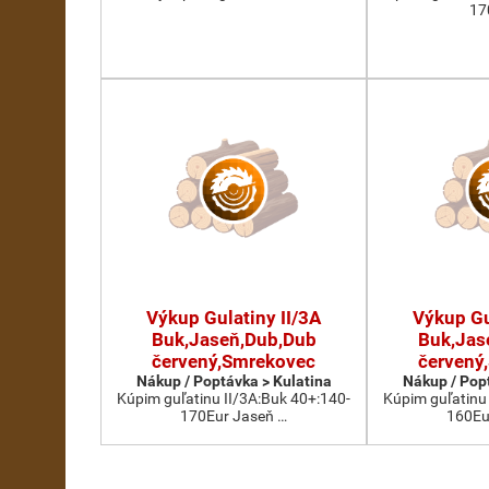
17
Výkup Gulatiny II/3A
Výkup Gu
Buk,Jaseň,Dub,Dub
Buk,Jas
červený,Smrekovec
červený
Nákup / Poptávka > Kulatina
Nákup / Pop
Kúpim guľatinu II/3A:Buk 40+:140-
Kúpim guľatinu
170Eur Jaseň …
160Eu