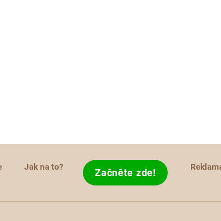
e
Jak na to?
Reklam
Začněte zde!