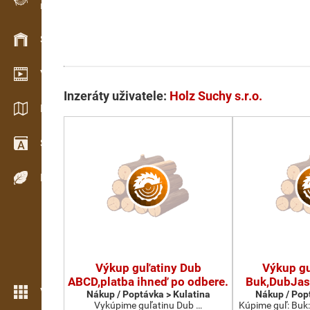
Evidence dřeva v terénu
Skladové hospodářství
Video showroom
Inzeráty uživatele:
Holz Suchy s.r.o.
Katalogy / Brožury
Slovník
Dřeviny
Výkup guľatiny Dub
Výkup gu
ABCD,platba ihneď po odbere.
Buk,DubJas
Více možností
Nákup / Poptávka > Kulatina
Nákup / Pop
Vykúpime guľatinu Dub …
Kúpime guľ: Buk