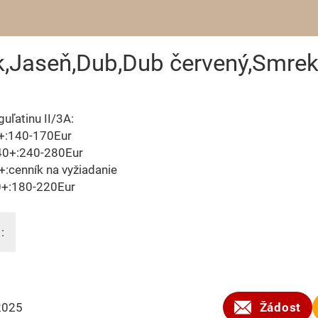
uk,Jaseň,Dub,Dub červený,Smre
uľatinu II/3A:
+:140-170Eur
40+:240-280Eur
:cenník na vyžiadanie
+:180-220Eur
:
2025
Žádost