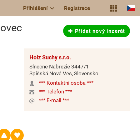
Přihlášení
Registrace
kovec
Přidat nový inzerát
Holz Suchy s.r.o.
Slnečné Nábrežie 3447/1
Spišská Nová Ves, Slovensko
*** Kontaktní osoba ***
*** Telefon ***
*** E-mail ***