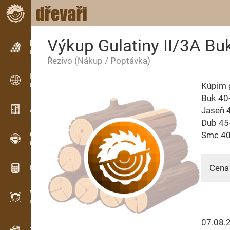
Výkup Gulatiny II/3A B
Inzerce
Řádková inzerce
Řezivo
(Nákup / Poptávka)
Inzerce
Kúpim g
Mezinárodní inzerce
Buk 40
Aktuality / Články
Jaseň 
Dub 45+
OPTI-TIMB
Smc 40
Pořezová schémata
Cena 
Dřevařské kalkulačky
WoodProfi
Objem dřeva s AI
07.08.
Záznamník