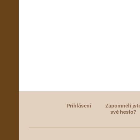
Přihlášení
Zapomněli jst
své heslo?