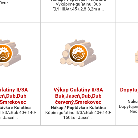
0eur …
Vykúpime guľatinu: Dub
F,I/II,IIIAtr.45+,2,8-3,2m a …
latiny II/3A
Výkup Gulatiny II/3A
Dopytu
eň,Dub,Dub
Buk,Jaseň,Dub,Dub
,Smrekovec
červený,Smrekovec
Nákup
Dopytujeme
távka > Kulatina
Nákup / Poptávka > Kulatina
Neom
 II/3A:Buk 40+:140-
Kúpim guľatinu II/3A:Buk 40+:140-
r Jaseň …
160Eur Jaseň …