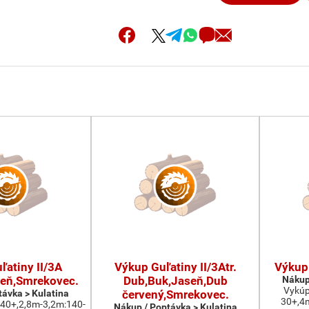
ľatiny II/3A
Výkup Guľatiny II/3Atr.
Výkup
eň,Smrekovec.
Dub,Buk,Jaseň,Dub
Nákup
Vykúp
távka > Kulatina
červený,Smrekovec.
30+,4
:40+,2,8m-3,2m:140-
Nákup / Poptávka > Kulatina