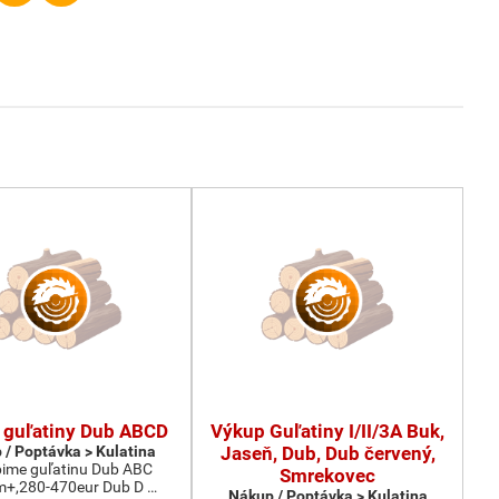
 guľatiny Dub ABCD
Výkup Guľatiny I/II/3A Buk,
 / Poptávka > Kulatina
Jaseň, Dub, Dub červený,
ime guľatinu Dub ABC
Smrekovec
m+,280-470eur Dub D …
Nákup / Poptávka > Kulatina