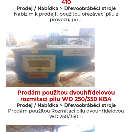
410
Prodej / Nabídka > Dřevoobráběcí stroje
Nabízím k prodeji , použitou ořezávací pilu z
provozu, po …
Prodám použitou dvouhřídelovou
rozmítací pilu WD 250/350 KBA
Prodej / Nabídka > Dřevoobráběcí stroje
Prodám použitou Rozmítací pilu dvouhřídelovou
WD 250/350 …