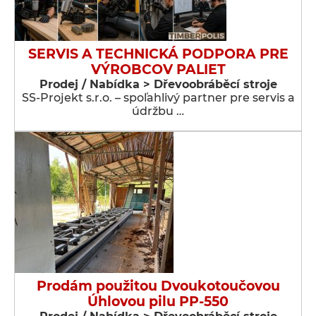
SERVIS A TECHNICKÁ PODPORA PRE
VÝROBCOV PALIET
Prodej / Nabídka > Dřevoobráběcí stroje
SS-Projekt s.r.o. – spoľahlivý partner pre servis a
údržbu …
Prodám použitou Dvoukotoučovou
Úhlovou pilu PP-550