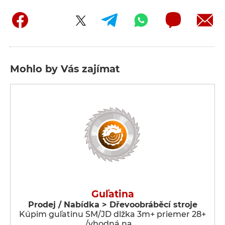
Mohlo by Vás zajímat
Guľatina
Prodej / Nabídka > Dřevoobráběcí stroje
Kúpim guľatinu SM/JD dlžka 3m+ priemer 28+
/vhodná na …