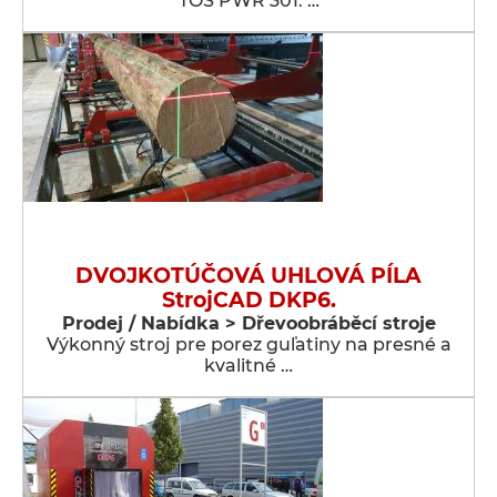
TOS PWR 301. …
DVOJKOTÚČOVÁ UHLOVÁ PÍLA
StrojCAD DKP6.
Prodej / Nabídka > Dřevoobráběcí stroje
Výkonný stroj pre porez guľatiny na presné a
kvalitné …