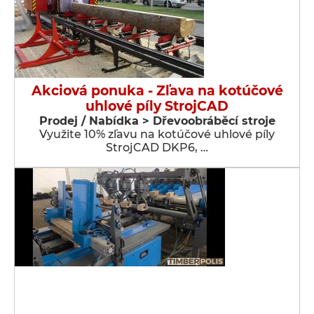
Akciová ponuka - Zľava na kotúčové
uhlové píly StrojCAD
Prodej / Nabídka > Dřevoobráběcí stroje
Využite 10% zľavu na kotúčové uhlové píly
StrojCAD DKP6, …