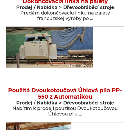
Dokončovacia linka na palety
Prodej / Nabídka > Dřevoobráběcí stroje
Predám dokončovaciu linku na palety
francúzskej výroby po …
Použitá Dvoukotoučová Úhlová pila PP-
550 z Automatikou
Prodej / Nabídka > Dřevoobráběcí stroje
Nabízím k prodeji použitou Dvoukotoučovou
Úhlovou pilu …