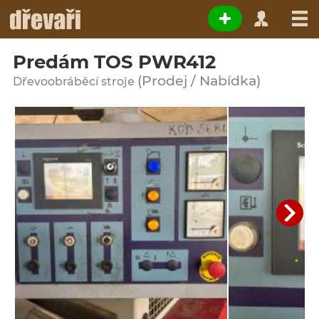
Predám TOS PWR412
(Prodej / Nabídka)
Dřevoobráběcí stroje