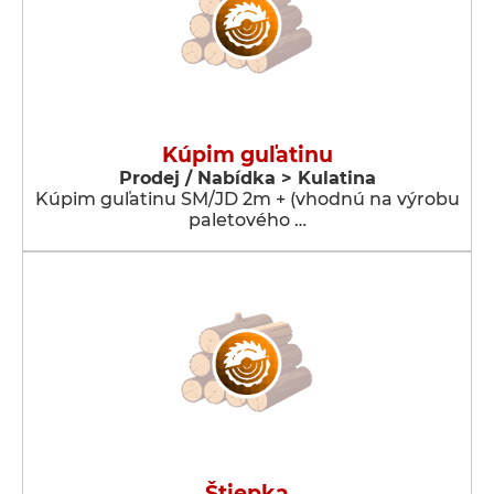
Kúpim guľatinu
Prodej / Nabídka > Kulatina
Kúpim guľatinu SM/JD 2m + (vhodnú na výrobu
paletového …
Štiepka