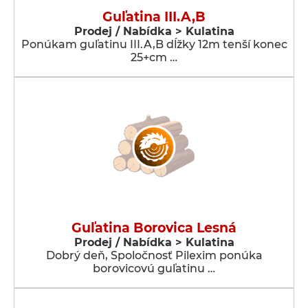
Guľatina III.A,B
Prodej / Nabídka > Kulatina
Ponúkam guľatinu III.A,B dĺžky 12m tenší konec
25+cm …
Guľatina Borovica Lesná
Prodej / Nabídka > Kulatina
Dobrý deň, Spoločnosť Pilexim ponúka
borovicovú guľatinu …