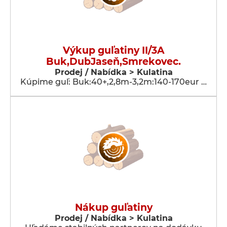
Výkup guľatiny II/3A
Buk,DubJaseň,Smrekovec.
Prodej / Nabídka > Kulatina
Kúpime guľ: Buk:40+,2,8m-3,2m:140-170eur …
Nákup guľatiny
Prodej / Nabídka > Kulatina