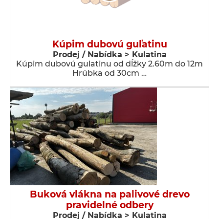
Kúpim dubovú guľatinu
Prodej / Nabídka > Kulatina
Kúpim dubovú gulatinu od dĺžky 2.60m do 12m
Hrúbka od 30cm …
Buková vlákna na palivové drevo
pravidelné odbery
Prodej / Nabídka > Kulatina