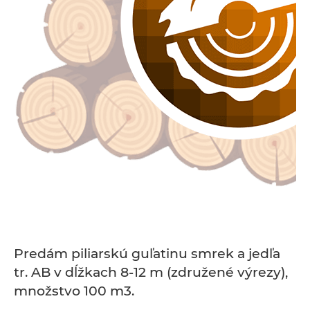
Predám piliarskú guľatinu smrek a jedľa
tr. AB v dĺžkach 8-12 m (združené výrezy),
množstvo 100 m3.