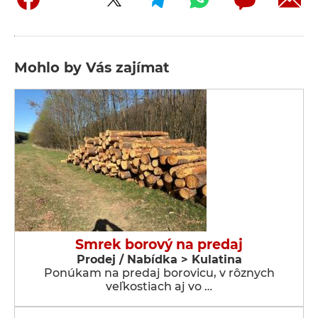
Mohlo by Vás zajímat
Smrek borový na predaj
Prodej / Nabídka > Kulatina
Ponúkam na predaj borovicu, v rôznych
veľkostiach aj vo …