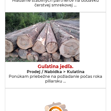
Hľadáme stabilných partnerov na dodávku
čerstvej smrekovej …
Guľatina jedľa.
Prodej / Nabídka > Kulatina
Ponúkam priebežne na požiadanie počas roka
piliarsku …