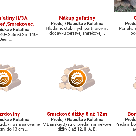
ľatiny II/3A
Nákup guľatiny
eň,Smrekovec.
Prodej / Nabídka > Kulatina
Prode
Hľadáme stabilných partnerov na
Ponúkam 
bídka > Kulatina
dodávku čerstvej smrekovej …
po
:40+,2,8m-3,2m:140-
0eur …
zrdoviny
Smrekové dĺžky 8 až 12m
Bor
bídka > Kulatina
Prodej / Nabídka > Kulatina
Prode
rdovinu na salovanie
V Banskej Bystrici predám smrekové
Predám bor
cm -do 13 cm …
dĺžky 8 až 12, III A, B,
a