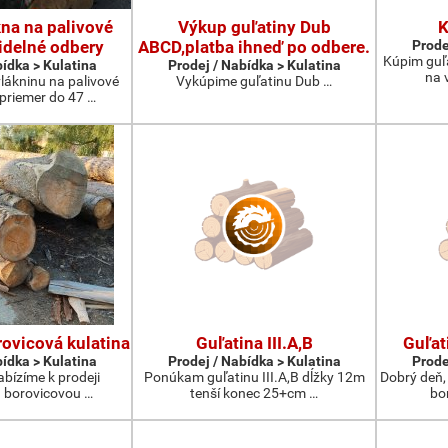
na na palivové
Výkup guľatiny Dub
K
idelné odbery
ABCD,platba ihneď po odbere.
Prode
Kúpim guľ
bídka > Kulatina
Prodej / Nabídka > Kulatina
na 
lákninu na palivové
Vykúpime guľatinu Dub …
 priemer do 47 …
ovicová kulatina
Guľatina III.A,B
Guľat
bídka > Kulatina
Prodej / Nabídka > Kulatina
Prode
abízíme k prodeji
Ponúkam guľatinu III.A,B dĺžky 12m
Dobrý deň,
 borovicovou …
tenší konec 25+cm …
bo