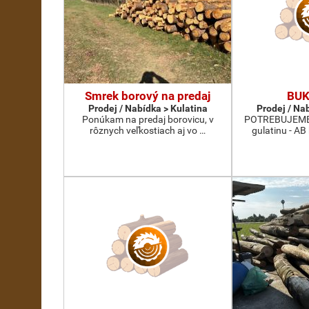
Smrek borový na predaj
BUK
Prodej / Nabídka > Kulatina
Prodej / Na
Ponúkam na predaj borovicu, v
POTREBUJEME 
rôznych veľkostiach aj vo …
gulatinu - AB