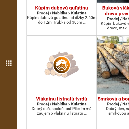
Kúpim dubovú guľatinu
Buková vlák
Prodej / Nabídka > Kulatina
drevo prav
Kúpim dubovú gulatinu od dĺžky 2.60m
Prodej / Na
do 12m Hrúbka od 30cm …
Kúpim bukovú v
drevo, max.
Více možností
Vlákninu listnatú tvrdú
Smrková a bor
Prodej / Nabídka > Kulatina
Prodej / Na
Dobrý deň, spoločnosť Pilexim má
Dobrý den, n
záujem o vlákninu listnatú …
smrkovou a