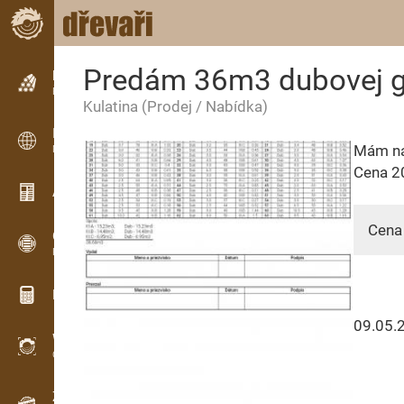
Predám 36m3 dubovej g
Inzerce
Řádková inzerce
Kulatina
(Prodej / Nabídka)
Inzerce
Mám na 
Mezinárodní inzerce
Cena 20
Aktuality / Články
Cena 
OPTI-TIMB
Pořezová schémata
Dřevařské kalkulačky
09.05.
WoodProfi
Objem dřeva s AI
Záznamník