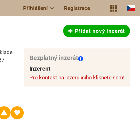
Přihlášení
Registrace
Přidat nový inzerát
klade.
Bezplatný inzerát
27
Inzerent
Pro kontakt na inzerujícího klikněte sem!