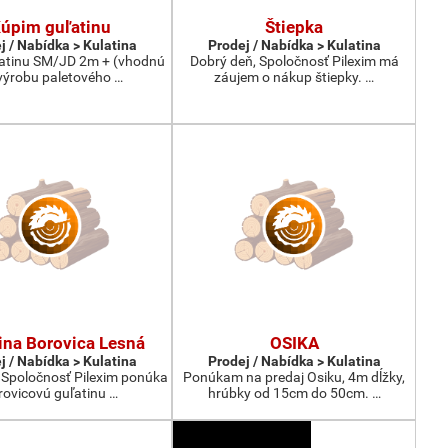
úpim guľatinu
Štiepka
j / Nabídka > Kulatina
Prodej / Nabídka > Kulatina
atinu SM/JD 2m + (vhodnú
Dobrý deň, Spoločnosť Pilexim má
výrobu paletového …
záujem o nákup štiepky. …
ina Borovica Lesná
OSIKA
j / Nabídka > Kulatina
Prodej / Nabídka > Kulatina
 Spoločnosť Pilexim ponúka
Ponúkam na predaj Osiku, 4m dĺžky,
rovicovú guľatinu …
hrúbky od 15cm do 50cm. …