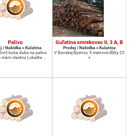
Palivo
Guľatina smrekovec II, 3 A, B
j / Nabídka > Kulatina
Prodej / Nabídka > Kulatina
0m3 buka-duba na palivo
V Banskej Bystrici, 5 metrové dĺžky 25
 mám vlastnú Lokalita …
+