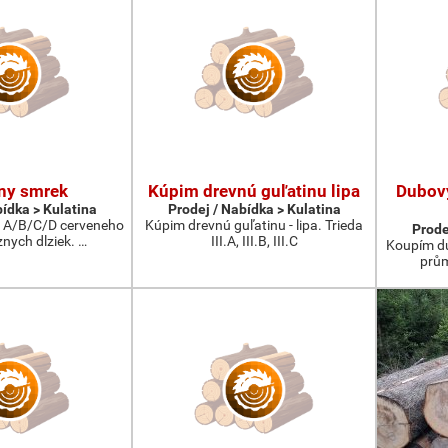
ny smrek
Kúpim drevnú guľatinu lipa
Dubov
bídka > Kulatina
Prodej / Nabídka > Kulatina
 A/B/C/D cerveneho
Kúpim drevnú guľatinu - lipa. Trieda
Prode
nych dlziek. …
III.A, III.B, III.C
Koupím du
prům