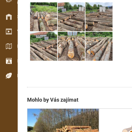
Evidence dřeva v terénu
Skladové hospodářství
Video showroom
Katalogy / Brožury
Slovník
Dřeviny
Mohlo by Vás zajímat