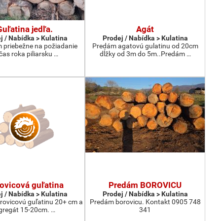
Guľatina jedľa.
Agát
j / Nabídka > Kulatina
Prodej / Nabídka > Kulatina
priebežne na požiadanie
Predám agatovú gulatinu od 20cm
čas roka piliarsku …
dĺžky od 3m do 5m..Predám …
ovicová guľatina
Predám BOROVICU
j / Nabídka > Kulatina
Prodej / Nabídka > Kulatina
ovicovú guľatinu 20+ cm a
Predám borovicu. Kontakt 0905 748
gregát 15-20cm. …
341