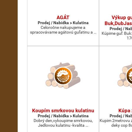
AGÁT
Výkup gu
Prodej / Nabídka > Kulatina
Buk,DubJas
Celoročne nakupujeme a
Prodej / Na
spracovávame agátovú guľatinu a …
Kúpime guľ: Buk
17
Koupím smrkovou kulatinu
Kúpa 
Prodej / Nabídka > Kulatina
Prodej / Na
Dobrý den,vykoupime smrkovou,
Kupim 2metrovu z
Jedlovou kulatinu -kvalita …
deky cop 8