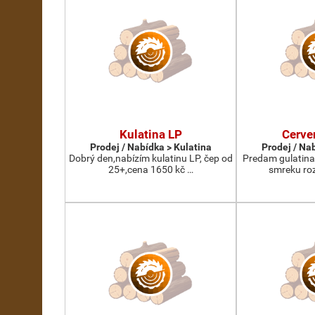
Kulatina LP
Cerve
Prodej / Nabídka > Kulatina
Prodej / Na
Dobrý den,nabízím kulatinu LP, čep od
Predam gulatina
25+,cena 1650 kč …
smreku roz