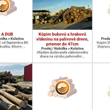
 A DUB
Kúpim bukovú a hrabovú
bídka > Kulatina
vlákninu na palivové drevo,
Prode
od Septembra BK
Kúpim 2
priemer do 47cm
 kvalita, 40cm+, …
Dopravu
Prodej / Nabídka > Kulatina
Hľadám dodávateľa vlákninového
dreva na výrobu palivového …