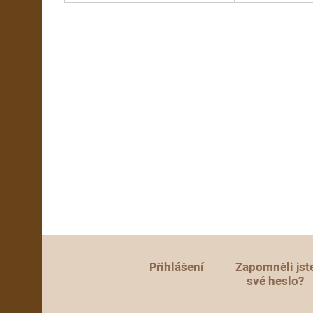
Přihlášení
Zapomněli jst
své heslo?