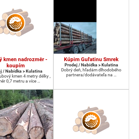
ý kmen nadrozměr -
Kúpim Guľatinu Smrek
koupím
Prodej / Nabídka > Kulatina
Dobrý deň, hľadám dlhodobého
j / Nabídka > Kulatina
partnera/dodávateľa na …
bový kmen 4 metry délky ,
ěr 0,7 metru a více …