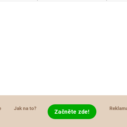
e
Jak na to?
Reklam
Začněte zde!