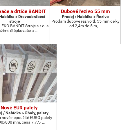
ače a drtiče BANDIT
Dubové řezivo 55 mm
 Nabídka > Dřevoobráběcí
Prodej / Nabídka > Řezivo
stroje
Prodám dubové řezivo tl. 55 mm délky
 EKO BANDIT Stroje s.r.o. a
od 2,4m do 5 m, …
žíme štěpkovače a …
Nové EUR palety
j / Nabídka > Obaly, palety
 nové nepoužité EURO palety
0x800 mm, cena 7,77,- …