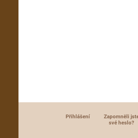
Přihlášení
Zapomněli jst
své heslo?