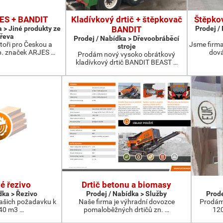
JES + BANDIT
Kladívkový drtič + štěpkovač
Štěpkov
a > Jiné produkty ze
BANDIT
Prodej /
řeva
Prodej / Nabídka > Dřevoobráběcí
toři pro Českou a
Jsme firma
stroje
p. značek ARJES …
dová
Prodám nový vysoko obrátkový
kladívkový drtič BANDIT BEAST …
é řezivo
Drtič betonu a biomasy
dka > Řezivo
Prodej / Nabídka > Služby
Prode
vašich požadavku k
Naše firma je výhradní dovozce
Prodám
 40 m3 …
pomaloběžných drtičů zn. …
120