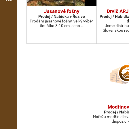
Jasanové fošny
Drvič AR
Prodej / Nabídka > Řezivo
Prodej / Nabídk
Prodám jasanové fošny, velký výběr,
d
tloušťka 8-10 cm, cena …
Jsme distribu
Slovenskou re
Modřinov
Prodej / Nabí
Nařežu modřín dle 
dispozici