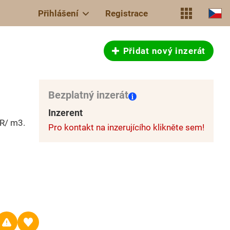
Přihlášení
Registrace
Přidat nový inzerát
Bezplatný inzerát
Inzerent
UR/ m3.
Pro kontakt na inzerujícího klikněte sem!