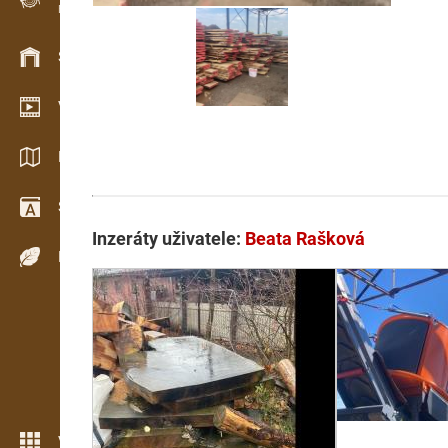
Evidence dřeva v terénu
Skladové hospodářství
Video showroom
Katalogy / Brožury
Slovník
Inzeráty uživatele:
Beata Rašková
Dřeviny
Více možností