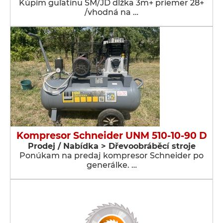
Kúpim guľatinu SM/JD dlžka 3m+ priemer 28+
/vhodná na …
Kompresor Schneider UNM 510-10-90 D
Prodej / Nabídka > Dřevoobráběcí stroje
Ponúkam na predaj kompresor Schneider po
generálke. …