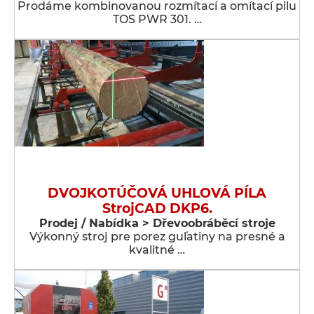
Prodáme kombinovanou rozmítací a omítací pilu
TOS PWR 301. …
DVOJKOTÚČOVÁ UHLOVÁ PÍLA
StrojCAD DKP6.
Prodej / Nabídka > Dřevoobráběcí stroje
Výkonný stroj pre porez guľatiny na presné a
kvalitné …