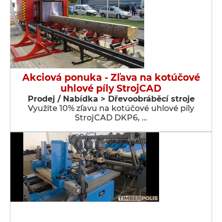
Akciová ponuka - Zľava na kotúčové
uhlové píly StrojCAD
Prodej / Nabídka > Dřevoobráběcí stroje
Využite 10% zľavu na kotúčové uhlové píly
StrojCAD DKP6, …