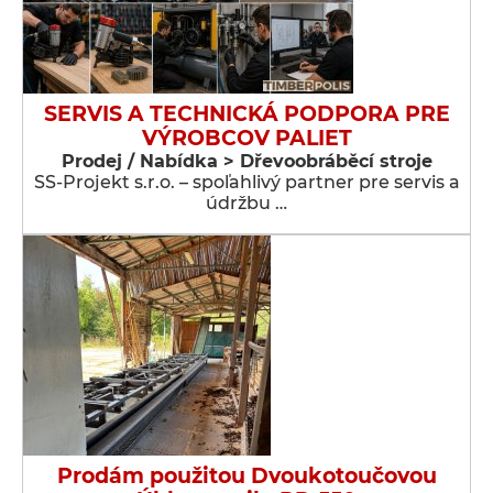
SERVIS A TECHNICKÁ PODPORA PRE
VÝROBCOV PALIET
Prodej / Nabídka > Dřevoobráběcí stroje
SS-Projekt s.r.o. – spoľahlivý partner pre servis a
údržbu …
Prodám použitou Dvoukotoučovou