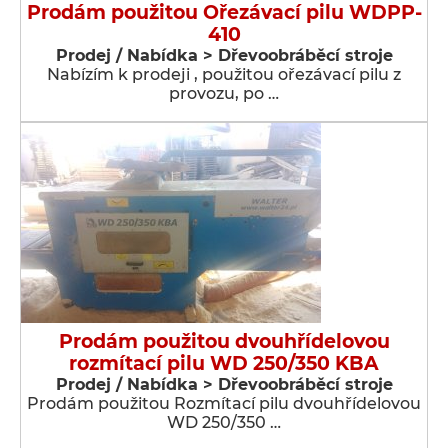
Prodám použitou Ořezávací pilu WDPP-
410
Prodej / Nabídka > Dřevoobráběcí stroje
Nabízím k prodeji , použitou ořezávací pilu z
provozu, po …
Prodám použitou dvouhřídelovou
rozmítací pilu WD 250/350 KBA
Prodej / Nabídka > Dřevoobráběcí stroje
Prodám použitou Rozmítací pilu dvouhřídelovou
WD 250/350 …