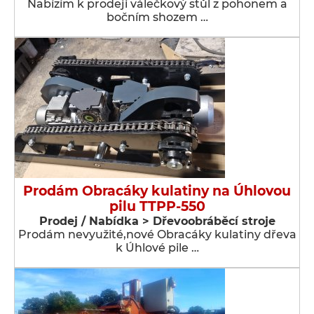
Nabízím k prodeji válečkový stůl z pohonem a
bočním shozem …
Prodám Obracáky kulatiny na Úhlovou
pilu TTPP-550
Prodej / Nabídka > Dřevoobráběcí stroje
Prodám nevyužité,nové Obracáky kulatiny dřeva
k Úhlové pile …