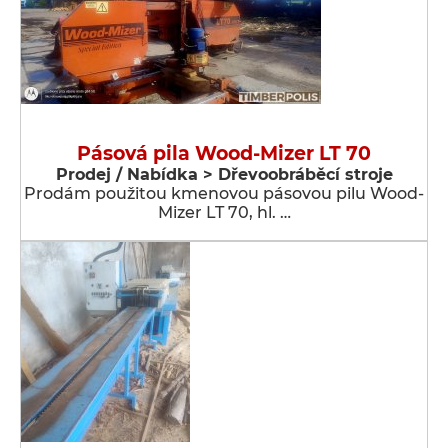
Pásová pila Wood-Mizer LT 70
Prodej / Nabídka > Dřevoobráběcí stroje
Prodám použitou kmenovou pásovou pilu Wood-
Mizer LT 70, hl. …