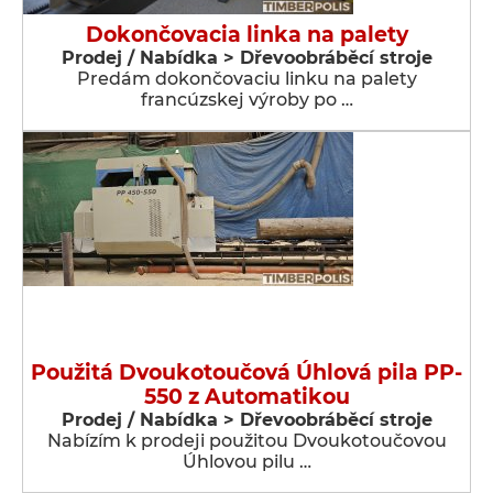
Dokončovacia linka na palety
Prodej / Nabídka > Dřevoobráběcí stroje
Predám dokončovaciu linku na palety
francúzskej výroby po …
Použitá Dvoukotoučová Úhlová pila PP-
550 z Automatikou
Prodej / Nabídka > Dřevoobráběcí stroje
Nabízím k prodeji použitou Dvoukotoučovou
Úhlovou pilu …