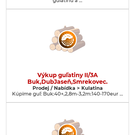
guľatinu a …
Výkup guľatiny II/3A
Buk,DubJaseň,Smrekovec.
Prodej / Nabídka > Kulatina
Kúpime guľ: Buk:40+,2,8m-3,2m:140-170eur …