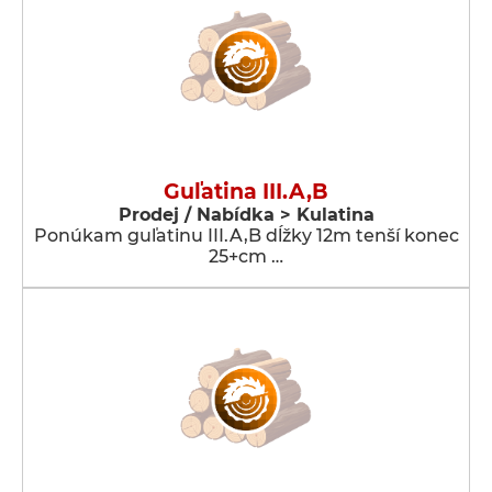
Guľatina III.A,B
Prodej / Nabídka > Kulatina
Ponúkam guľatinu III.A,B dĺžky 12m tenší konec
25+cm …