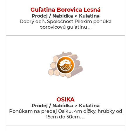
Guľatina Borovica Lesná
Prodej / Nabídka > Kulatina
Dobrý deň, Spoločnosť Pilexim ponúka
borovicovú guľatinu …
OSIKA
Prodej / Nabídka > Kulatina
Ponúkam na predaj Osiku, 4m dĺžky, hrúbky od
15cm do 50cm. …