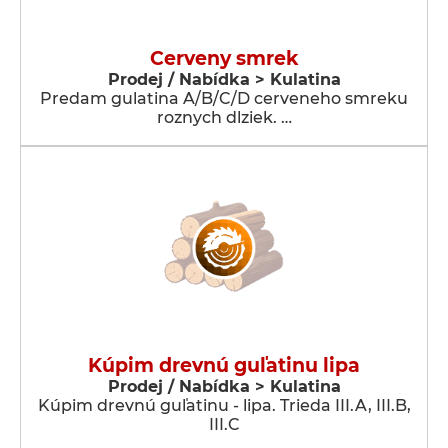
Cerveny smrek
Prodej / Nabídka > Kulatina
Predam gulatina A/B/C/D cerveneho smreku
roznych dlziek. …
Kúpim drevnú guľatinu lipa
Prodej / Nabídka > Kulatina
Kúpim drevnú guľatinu - lipa. Trieda III.A, III.B,
III.C