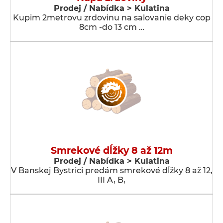
Prodej / Nabídka > Kulatina
Kupim 2metrovu zrdovinu na salovanie deky cop
8cm -do 13 cm …
Smrekové dĺžky 8 až 12m
Prodej / Nabídka > Kulatina
V Banskej Bystrici predám smrekové dĺžky 8 až 12,
III A, B,