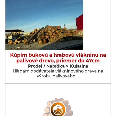
Kúpim bukovú a hrabovú vlákninu na
palivové drevo, priemer do 47cm
Prodej / Nabídka > Kulatina
Hľadám dodávateľa vlákninového dreva na
výrobu palivového …