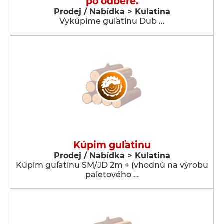
po odbere.
Prodej / Nabídka > Kulatina
Vykúpime guľatinu Dub …
Kúpim guľatinu
Prodej / Nabídka > Kulatina
Kúpim guľatinu SM/JD 2m + (vhodnú na výrobu
paletového …