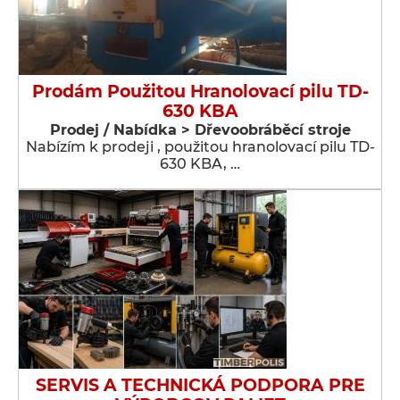
Prodám Použitou Hranolovací pilu TD-
630 KBA
Prodej / Nabídka > Dřevoobráběcí stroje
Nabízím k prodeji , použitou hranolovací pilu TD-
630 KBA, …
SERVIS A TECHNICKÁ PODPORA PRE