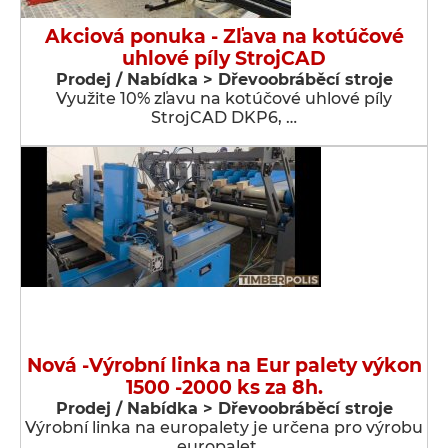
Akciová ponuka - Zľava na kotúčové
uhlové píly StrojCAD
Prodej / Nabídka > Dřevoobráběcí stroje
Využite 10% zľavu na kotúčové uhlové píly
StrojCAD DKP6, …
Nová -Výrobní linka na Eur palety výkon
1500 -2000 ks za 8h.
Prodej / Nabídka > Dřevoobráběcí stroje
Výrobní linka na europalety je určena pro výrobu
europalet …