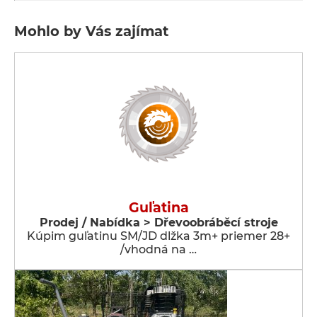
Mohlo by Vás zajímat
Guľatina
Prodej / Nabídka > Dřevoobráběcí stroje
Kúpim guľatinu SM/JD dlžka 3m+ priemer 28+
/vhodná na …