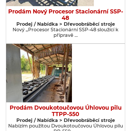
Prodám Nový Procesor Stacionární SSP-
48
Prodej / Nabídka > Dřevoobráběcí stroje
Nový ,,Procesor Stacionární SSP-48 sloužící k
přípravě …
Prodám Dvoukotoučovou Úhlovou pilu
TTPP-550
Prodej / Nabídka > Dřevoobráběcí stroje
Nabízím použitou Dvoukotoučovou Úhlovou pilu