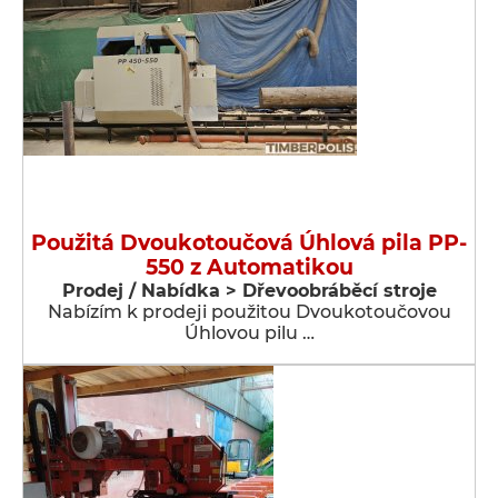
Použitá Dvoukotoučová Úhlová pila PP-
550 z Automatikou
Prodej / Nabídka > Dřevoobráběcí stroje
Nabízím k prodeji použitou Dvoukotoučovou
Úhlovou pilu …