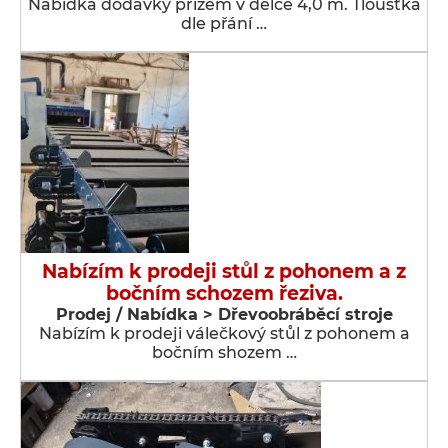
Nabídka dodávky prizem v délce 4,0 m. Tloušťka
dle přání …
Nabízím k prodeji stůl z pohonem a z
bočním schozem řeziva.
Prodej / Nabídka > Dřevoobráběcí stroje
Nabízím k prodeji válečkový stůl z pohonem a
bočním shozem …