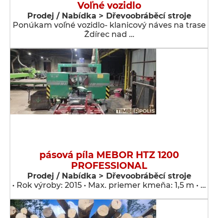
Voľné vozidlo
Prodej / Nabídka > Dřevoobráběcí stroje
Ponúkam voľné vozidlo- klanicový náves na trase
Ždírec nad …
pásová píla MEBOR HTZ 1200
PROFESSIONAL
Prodej / Nabídka > Dřevoobráběcí stroje
• Rok výroby: 2015 • Max. priemer kmeňa: 1,5 m • …