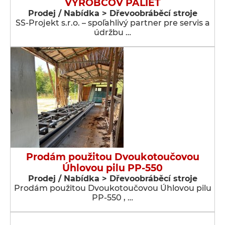
VÝROBCOV PALIET
Prodej / Nabídka > Dřevoobráběcí stroje
SS-Projekt s.r.o. – spoľahlivý partner pre servis a
údržbu …
Prodám použitou Dvoukotoučovou
Úhlovou pilu PP-550
Prodej / Nabídka > Dřevoobráběcí stroje
Prodám použitou Dvoukotoučovou Úhlovou pilu
PP-550 , …