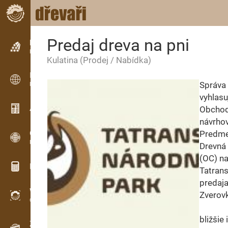
Predaj dreva na pni
Inzerce
Řádková inzerce
Kulatina
(Prodej / Nabídka)
Inzerce
Správa 
Mezinárodní inzerce
vyhlasu
Aktuality / Články
Obchod
návrhov
OPTI-TIMB
Predme
Pořezová schémata
Drevná 
(OC) n
Dřevařské kalkulačky
Tatrans
predaja
WoodProfi
Zverovk
Objem dřeva s AI
bližšie
Záznamník