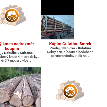
ý kmen nadrozměr -
Kúpim Guľatinu Smrek
koupím
Prodej / Nabídka > Kulatina
Dobrý deň, hľadám dlhodobého
j / Nabídka > Kulatina
partnera/dodávateľa na …
bový kmen 4 metry délky ,
ěr 0,7 metru a více …