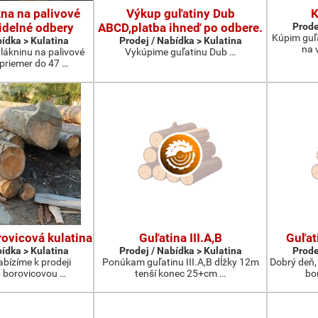
na na palivové
Výkup guľatiny Dub
K
idelné odbery
ABCD,platba ihneď po odbere.
Prode
Kúpim guľ
bídka > Kulatina
Prodej / Nabídka > Kulatina
na 
lákninu na palivové
Vykúpime guľatinu Dub …
 priemer do 47 …
ovicová kulatina
Guľatina III.A,B
Guľat
bídka > Kulatina
Prodej / Nabídka > Kulatina
Prode
abízíme k prodeji
Ponúkam guľatinu III.A,B dĺžky 12m
Dobrý deň,
 borovicovou …
tenší konec 25+cm …
bo