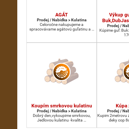
AGÁT
Výkup gu
Prodej / Nabídka > Kulatina
Buk,DubJas
Celoročne nakupujeme a
Prodej / Na
spracovávame agátovú guľatinu a …
Kúpime guľ: Buk
17
Koupím smrkovou kulatinu
Kúpa 
Prodej / Nabídka > Kulatina
Prodej / Na
Dobrý den,vykoupime smrkovou,
Kupim 2metrovu z
Jedlovou kulatinu -kvalita …
deky cop 8