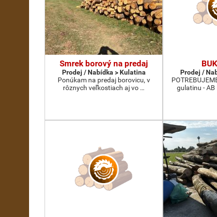
Smrek borový na predaj
BUK
Prodej / Nabídka > Kulatina
Prodej / Na
Ponúkam na predaj borovicu, v
POTREBUJEME 
rôznych veľkostiach aj vo …
gulatinu - AB