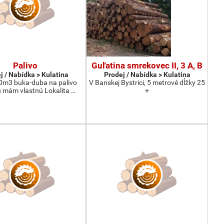
Palivo
Guľatina smrekovec II, 3 A, B
j / Nabídka > Kulatina
Prodej / Nabídka > Kulatina
0m3 buka-duba na palivo
V Banskej Bystrici, 5 metrové dĺžky 25
 mám vlastnú Lokalita …
+