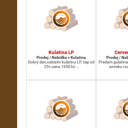
Kulatina LP
Cerve
Prodej / Nabídka > Kulatina
Prodej / Na
Dobrý den,nabízím kulatinu LP, čep od
Predam gulatina
25+,cena 1650 kč …
smreku roz