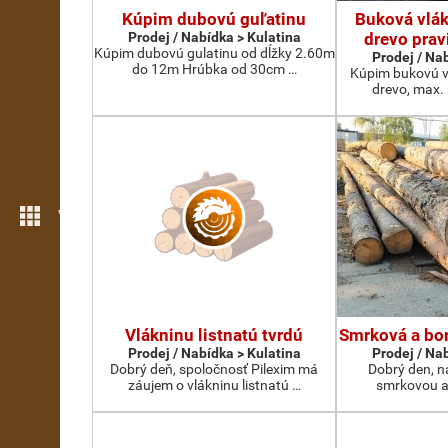
Kúpim dubovú guľatinu
Buková vlák
Prodej / Nabídka > Kulatina
drevo prav
Kúpim dubovú gulatinu od dĺžky 2.60m
Prodej / Na
do 12m Hrúbka od 30cm …
Kúpim bukovú v
drevo, max.
Více možností
Vlákninu listnatú tvrdú
Smrková a bor
Prodej / Nabídka > Kulatina
Prodej / Na
Dobrý deň, spoločnosť Pilexim má
Dobrý den, n
záujem o vlákninu listnatú …
smrkovou a