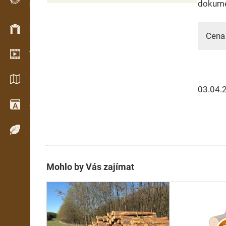
dokume
Evidence dřeva v terénu
Skladové hospodářství
Cena 
Video showroom
Katalogy / Brožury
03.04.
Slovník
Dřeviny
Mohlo by Vás zajímat