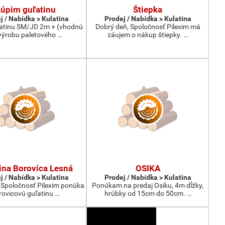
úpim guľatinu
Štiepka
j / Nabídka > Kulatina
Prodej / Nabídka > Kulatina
atinu SM/JD 2m + (vhodnú
Dobrý deň, Spoločnosť Pilexim má
výrobu paletového …
záujem o nákup štiepky. …
ina Borovica Lesná
OSIKA
j / Nabídka > Kulatina
Prodej / Nabídka > Kulatina
 Spoločnosť Pilexim ponúka
Ponúkam na predaj Osiku, 4m dĺžky,
rovicovú guľatinu …
hrúbky od 15cm do 50cm. …