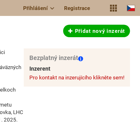
Přihlášení
Registrace
Přidat nový inzerát
ci
Bezplatný inzerát
záväzných
Inzerent
Pro kontakt na inzerujícího klikněte sem!
celkoch
dmetu
bovka, LHC
1. 2025.