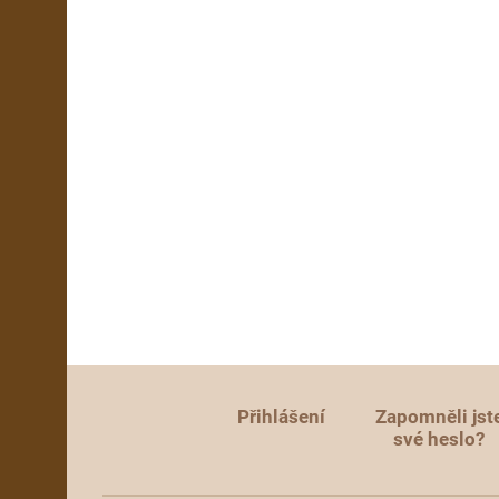
Přihlášení
Zapomněli jst
své heslo?