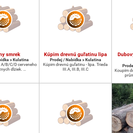
ny smrek
Kúpim drevnú guľatinu lipa
Dubov
bídka > Kulatina
Prodej / Nabídka > Kulatina
 A/B/C/D cerveneho
Kúpim drevnú guľatinu - lipa. Trieda
Prode
nych dlziek. …
III.A, III.B, III.C
Koupím du
prům