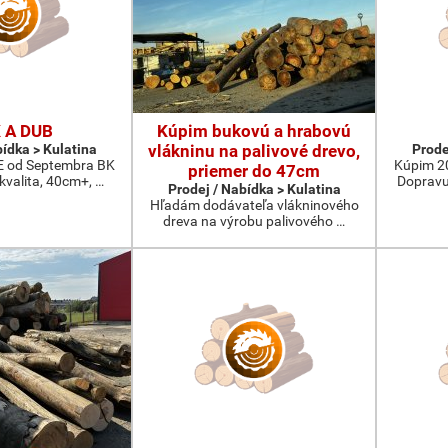
 A DUB
Kúpim bukovú a hrabovú
bídka > Kulatina
vlákninu na palivové drevo,
Prode
od Septembra BK
Kúpim 2
priemer do 47cm
 kvalita, 40cm+, …
Dopravu
Prodej / Nabídka > Kulatina
Hľadám dodávateľa vlákninového
dreva na výrobu palivového …