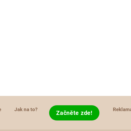
e
Jak na to?
Reklam
Začněte zde!