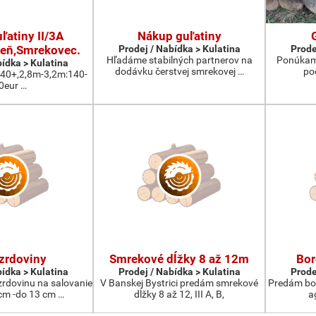
ľatiny II/3A
Nákup guľatiny
eň,Smrekovec.
Prodej / Nabídka > Kulatina
Prode
Hľadáme stabilných partnerov na
Ponúkam 
bídka > Kulatina
dodávku čerstvej smrekovej …
po
:40+,2,8m-3,2m:140-
0eur …
zrdoviny
Smrekové dĺžky 8 až 12m
Bor
bídka > Kulatina
Prodej / Nabídka > Kulatina
Prode
rdovinu na salovanie
V Banskej Bystrici predám smrekové
Predám bor
cm -do 13 cm …
dĺžky 8 až 12, III A, B,
a