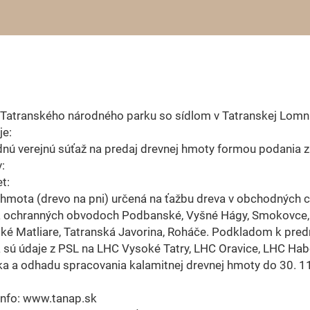
Tatranského národného parku so sídlom v Tatranskej Lomni
je:
nú verejnú súťaž na predaj drevnej hmoty formou podania 
:
t:
hmota (drevo na pni) určená na ťažbu dreva v obchodných 
a ochranných obvodoch Podbanské, Vyšné Hágy, Smokovce,
ké Matliare, Tatranská Javorina, Roháče. Podkladom k pre
 sú údaje z PSL na LHC Vysoké Tatry, LHC Oravice, LHC Ha
a a odhadu spracovania kalamitnej drevnej hmoty do 30. 1
 info: www.tanap.sk