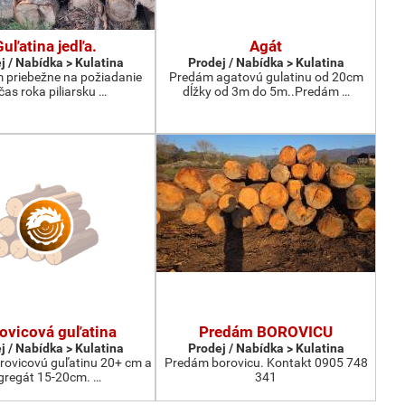
Guľatina jedľa.
Agát
j / Nabídka > Kulatina
Prodej / Nabídka > Kulatina
priebežne na požiadanie
Predám agatovú gulatinu od 20cm
čas roka piliarsku …
dĺžky od 3m do 5m..Predám …
ovicová guľatina
Predám BOROVICU
j / Nabídka > Kulatina
Prodej / Nabídka > Kulatina
ovicovú guľatinu 20+ cm a
Predám borovicu. Kontakt 0905 748
gregát 15-20cm. …
341