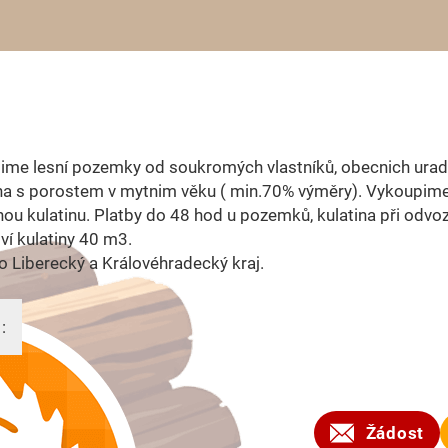
ime lesní pozemky od soukromých vlastníků, obecnich urad
ha s porostem v mytnim věku ( min.70% výměry). Vykoupime
ou kulatinu. Platby do 48 hod u pozemků, kulatina při odvo
í kulatiny 40 m3.
ro Liberecký a Královéhradecký kraj.
:
2025
Žádost