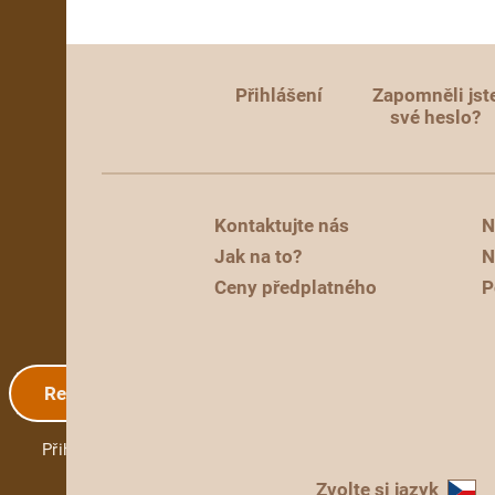
Přihlášení
Zapomněli jst
své heslo?
Kontaktujte nás
N
Jak na to?
N
Ceny předplatného
P
Registrace
Přihlášení
Zvolte si jazyk