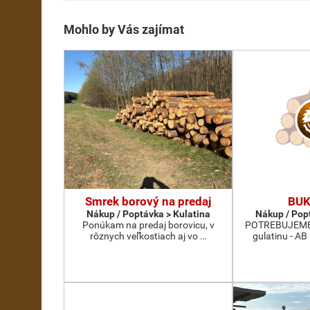
Mohlo by Vás zajímat
Smrek borový na predaj
BUK
Nákup / Poptávka > Kulatina
Nákup / Pop
Ponúkam na predaj borovicu, v
POTREBUJEME 
rôznych veľkostiach aj vo …
gulatinu - AB