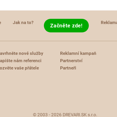
e
Jak na to?
Reklam
Začněte zde!
avrhněte nové služby
Reklamní kampaň
apište nám referenci
Partnerství
ozvěte vaše přátele
Partneři
© 2003 - 2026 DREVARI.SK s.r.o.