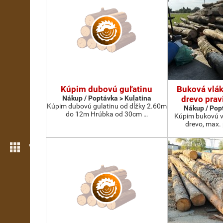
Kúpim dubovú guľatinu
Buková vlák
Nákup / Poptávka > Kulatina
drevo prav
Kúpim dubovú gulatinu od dĺžky 2.60m
Nákup / Pop
do 12m Hrúbka od 30cm …
Kúpim bukovú v
drevo, max.
Více možností