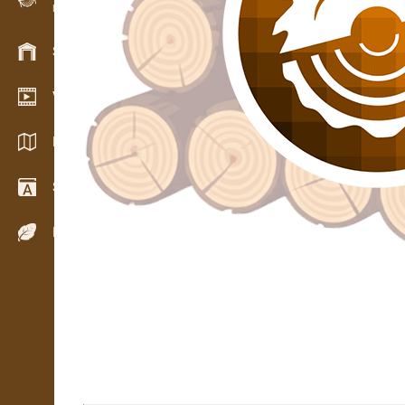
Evidence dřeva v terénu
Skladové hospodářství
Video showroom
Katalogy / Brožury
Slovník
Dřeviny