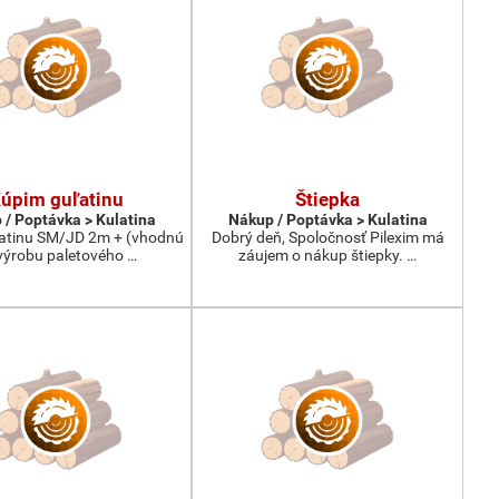
úpim guľatinu
Štiepka
 / Poptávka > Kulatina
Nákup / Poptávka > Kulatina
atinu SM/JD 2m + (vhodnú
Dobrý deň, Spoločnosť Pilexim má
výrobu paletového …
záujem o nákup štiepky. …