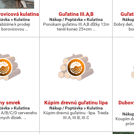
ovicová kulatina
Guľatina III.A,B
Guľat
távka > Kulatina
Nákup / Poptávka > Kulatina
Nákup
abízíme k prodeji
Ponúkam guľatinu III.A,B dĺžky 12m
Dobrý deň,
 borovicovou …
tenší konec 25+cm …
bo
ny smrek
Kúpim drevnú guľatinu lipa
Dubov
távka > Kulatina
Nákup / Poptávka > Kulatina
 A/B/C/D cerveneho
Kúpim drevnú guľatinu - lipa. Trieda
Nákup
nych dlziek. …
III.A, III.B, III.C
Koupím du
prům