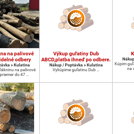
na na palivové
Výkup guľatiny Dub
K
idelné odbery
ABCD,platba ihneď po odbere.
Nákup
Kúpim guľ
távka > Kulatina
Nákup / Poptávka > Kulatina
na 
lákninu na palivové
Vykúpime guľatinu Dub …
 priemer do 47 …