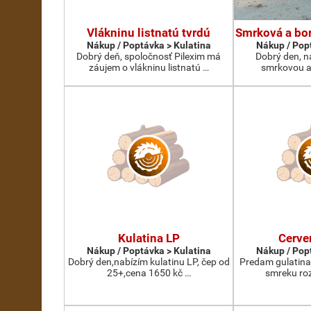
Vlákninu listnatú tvrdú
Smrková a bor
Nákup / Poptávka > Kulatina
Nákup / Pop
Dobrý deň, spoločnosť Pilexim má
Dobrý den, n
záujem o vlákninu listnatú …
smrkovou a
Kulatina LP
Cerve
Nákup / Poptávka > Kulatina
Nákup / Pop
Dobrý den,nabízím kulatinu LP, čep od
Predam gulatina
25+,cena 1650 kč …
smreku roz