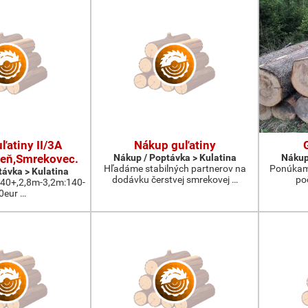
ľatiny II/3A
Nákup guľatiny
eň,Smrekovec.
Nákup / Poptávka > Kulatina
Nákup
Hľadáme stabilných partnerov na
Ponúkam 
távka > Kulatina
dodávku čerstvej smrekovej …
po
:40+,2,8m-3,2m:140-
0eur …