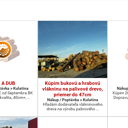
 A DUB
Kúpim bukovú a hrabovú
távka > Kulatina
vlákninu na palivové drevo,
Nákup
od Septembra BK
Kúpim 2
priemer do 47cm
 kvalita, 40cm+, …
Dopravu
Nákup / Poptávka > Kulatina
Hľadám dodávateľa vlákninového
dreva na výrobu palivového …