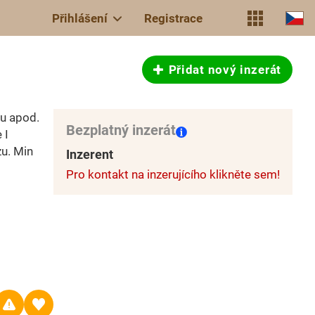
Přihlášení
Registrace
Přidat nový inzerát
u apod.
Bezplatný inzerát
 I
zu. Min
Inzerent
Pro kontakt na inzerujícího klikněte sem!