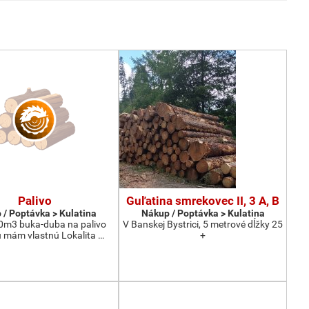
Palivo
Guľatina smrekovec II, 3 A, B
 / Poptávka > Kulatina
Nákup / Poptávka > Kulatina
0m3 buka-duba na palivo
V Banskej Bystrici, 5 metrové dĺžky 25
 mám vlastnú Lokalita …
+