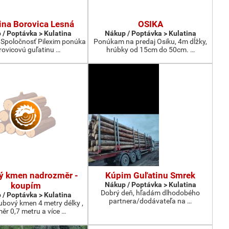
ina Borovica Lesná
OSIKA
 / Poptávka > Kulatina
Nákup / Poptávka > Kulatina
 Spoločnosť Pilexim ponúka
Ponúkam na predaj Osiku, 4m dĺžky,
rovicovú guľatinu …
hrúbky od 15cm do 50cm. …
ý kmen nadrozměr -
Kúpim Guľatinu Smrek
koupím
Nákup / Poptávka > Kulatina
Dobrý deň, hľadám dlhodobého
 / Poptávka > Kulatina
partnera/dodávateľa na …
bový kmen 4 metry délky ,
ěr 0,7 metru a více …