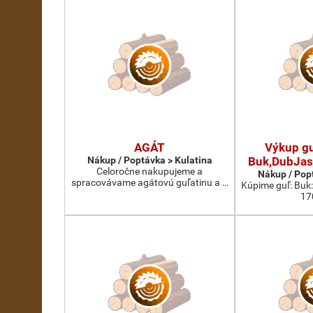
AGÁT
Výkup gu
Nákup / Poptávka > Kulatina
Buk,DubJas
Celoročne nakupujeme a
Nákup / Pop
spracovávame agátovú guľatinu a …
Kúpime guľ: Buk
17