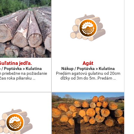
Guľatina jedľa.
Agát
 / Poptávka > Kulatina
Nákup / Poptávka > Kulatina
priebežne na požiadanie
Predám agatovú gulatinu od 20cm
čas roka piliarsku …
dĺžky od 3m do 5m..Predám …