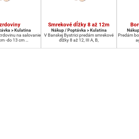
zrdoviny
Smrekové dĺžky 8 až 12m
Bor
távka > Kulatina
Nákup / Poptávka > Kulatina
Nákup
rdovinu na salovanie
V Banskej Bystrici predám smrekové
Predám bor
cm -do 13 cm …
dĺžky 8 až 12, III A, B,
a