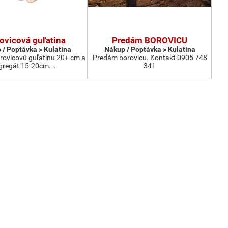
ovicová guľatina
Predám BOROVICU
 / Poptávka > Kulatina
Nákup / Poptávka > Kulatina
ovicovú guľatinu 20+ cm a
Predám borovicu. Kontakt 0905 748
gregát 15-20cm. …
341