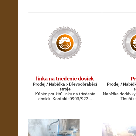
linka na triedenie dosiek
P
Prodej / Nabídka > Dřevoobráběcí
Prodej / Nabíd
stroje
s
Kúpim použitú linku na triedenie
Nabídka dodávky 
dosiek. Kontakt: 0903/922 …
Tloušťka