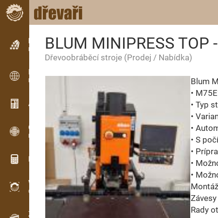
BLUM MINIPRESS TOP 
Inzerce
Řádková inzerce
Dřevoobráběcí stroje
(Prodej / Nabídka)
Inzerce
Blum M
Mezinárodní inzerce
• M75
Aktuality / Články
• Typ s
• Varia
OPTI-TIMB
• Autom
Pořezová schémata
• S po
• Prípr
Dřevařské kalkulačky
• Možno
• Možno
WoodProfi
Montáž
Objem dřeva s AI
Závesy
Rady o
Záznamník