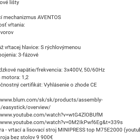
vé lišty
cí mechanizmus AVENTOS
sť vŕtania:
tvorov
ž vŕtacej hlavice: S rýchlovýmenou
pojenia: 3-fázové
dzkové napätie/frekvencia: 3x400V, 50/60Hz
 motora: 1,2
čnostný certifikát: Vyhlásenie o zhode CE
//www.blum.com/sk/sk/products/assembly-
s/easystick/overview/
//www.youtube.com/watch?v=wtG4ZlOBUfM
//www.youtube.com/watch?v=0M2IkPwf6Eg&t=339s
a - vrtací a lisovací stroj MINIPRESS top M75E2000 (yout
roja bez stolov 9 900€