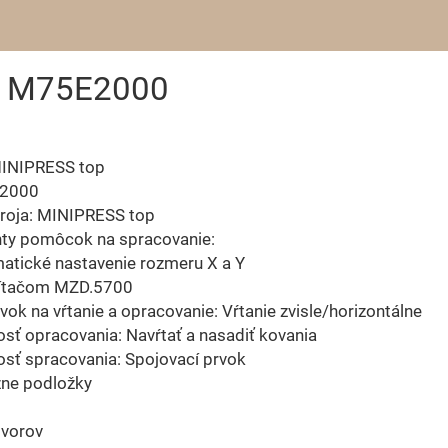
- M75E2000
INIPRESS top
E2000
troja: MINIPRESS top
nty pomôcok na spracovanie:
atické nastavenie rozmeru X a Y
čítačom MZD.5700
avok na vŕtanie a opracovanie: Vŕtanie zvisle/horizontálne
sť opracovania: Navŕtať a nasadiť kovania
sť spracovania: Spojovací prvok
ne podložky
tvorov