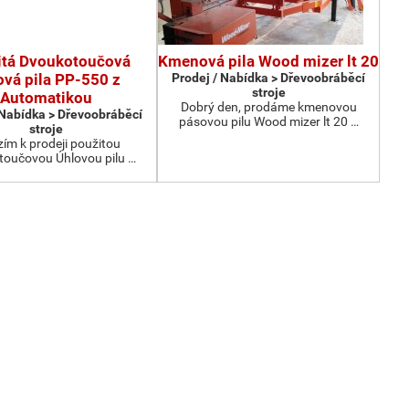
itá Dvoukotoučová
Kmenová pila Wood mizer lt 20
ová pila PP-550 z
Prodej / Nabídka > Dřevoobráběcí
stroje
Automatikou
Dobrý den, prodáme kmenovou
 Nabídka > Dřevoobráběcí
pásovou pilu Wood mizer lt 20 …
stroje
ím k prodeji použitou
oučovou Úhlovou pilu …