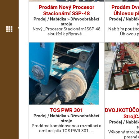
Prodám Nový Procesor
Prodám Dv
Stacionární SSP-48
Úhlovou p
Prodej / Nabídka > Dřevoobráběcí
Prodej / Nabíd
stroje
s
Více možností
Nový ,,Procesor Stacionární SSP-48
Nabízím použit
sloužící k přípravě …
Úhlovou p
TOS PWR 301
DVOJKOTÚČOV
Prodej / Nabídka > Dřevoobráběcí
Stroj
stroje
Prodej / Nabíd
Prodáme kombinovanou rozmítací a
s
omítací pilu TOS PWR 301. …
Výkonný stroj p
presné 