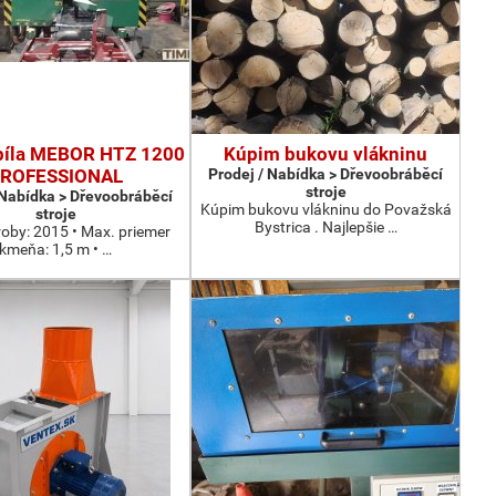
píla MEBOR HTZ 1200
Kúpim bukovu vlákninu
ROFESSIONAL
Prodej / Nabídka > Dřevoobráběcí
stroje
 Nabídka > Dřevoobráběcí
Kúpim bukovu vlákninu do Považská
stroje
Bystrica . Najlepšie …
roby: 2015 • Max. priemer
kmeňa: 1,5 m • …