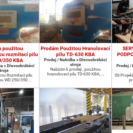
 použitou
Prodám Použitou Hranolovací
SER
u rozmítací pilu
pilu TD-630 KBA
PODPO
0/350 KBA
Prodej / Nabídka > Dřevoobráběcí
stroje
ka > Dřevoobráběcí
Prodej /
Nabízím k prodeji , použitou
troje
hranolovací pilu TD-630 KBA, …
ou Rozmítací pilu
SS-Projekt
ou WD 250/350 …
pr