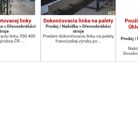
etovacej linky
Dokončovacia linka na palety
Použ
ka > Dřevoobráběcí
Prodej / Nabídka > Dřevoobráběcí
Úhl
troje
stroje
aciu linku 350-400
Predám dokončovaciu linku na palety
Prodej /
výrobca ČR. …
francúzskej výroby po …
Nabíz
Dvoukot