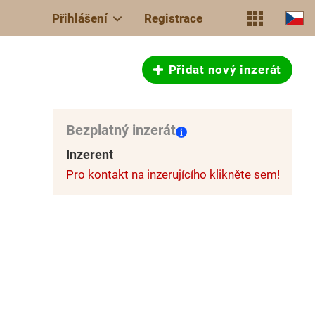
Přihlášení
Registrace
Přidat nový inzerát
Bezplatný inzerát
Inzerent
Pro kontakt na inzerujícího klikněte sem!