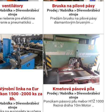
ventilátory
Bruska na pilové pásy
 Nabídka > Dřevoobráběcí
Prodej / Nabídka > Dřevoobráběcí
stroje
stroje
e riešenie pre efektívne
Predám brusku na pilové pásy
anie a pneumatickú …
diamantovým brusným …
Výrobní linka na Eur
Kmeňová pásová píla
ýkon 1500 -2000 ks za
Prodej / Nabídka > Dřevoobráběcí
stroje
8h.
Ponúkam pásovú pílu mebor HTŽ 1000
 Nabídka > Dřevoobráběcí
Rezná dráha 10m Motor …
stroje
nka na europalety je určena