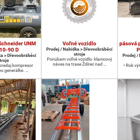
Schneider UNM
Voľné vozidlo
pásová 
10-90 D
Prodej / Nabídka > Dřevoobráběcí
P
stroje
ka > Dřevoobráběcí
Prodej /
Ponúkam voľné vozidlo- klanicový
troje
náves na trase Ždírec nad …
redaj kompresor
• Rok vý
po generálke. …