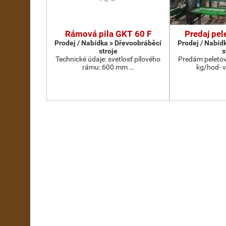
Rámová pila GKT 60 F
Predaj pel
Prodej / Nabídka > Dřevoobráběcí
Prodej / Nabíd
stroje
s
Technické údaje: svetlosť pílového
Predám peletov
rámu: 600 mm …
kg/hod- 