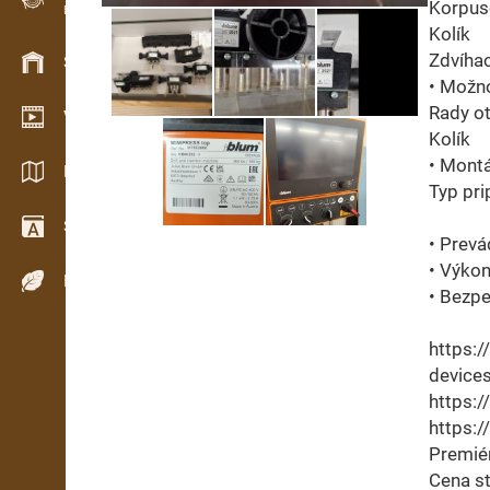
Korpuso
Evidence dřeva v terénu
Kolík
Zdvíha
Skladové hospodářství
• Možno
Rady o
Video showroom
Kolík
• Montá
Katalogy / Brožury
Typ pri
Slovník
• Prevá
• Výkon
Dřeviny
• Bezpe
https:
device
https:
https:
Premiér
Cena st