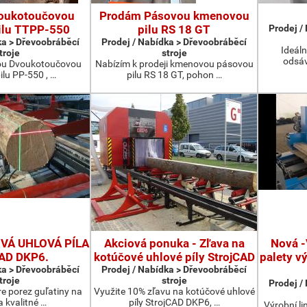
oukotoučovou
Prodám Pásovou kmenovou
ilu TTPP-550
pilu RS 18 GT
Prodej /
ka > Dřevoobráběcí
Prodej / Nabídka > Dřevoobráběcí
Ideáln
troje
stroje
odsáv
ou Dvoukotoučovou
Nabízím k prodeji kmenovou pásovou
ilu PP-550 , …
pilu RS 18 GT, pohon …
Á UHLOVÁ PÍLA
Akciová ponuka - Zľava na
Nová -
CAD DKP6.
kotúčové uhlové píly StrojCAD
palety v
ka > Dřevoobráběcí
Prodej / Nabídka > Dřevoobráběcí
troje
stroje
Prodej /
re porez guľatiny na
Využite 10% zľavu na kotúčové uhlové
a kvalitné …
píly StrojCAD DKP6, …
Výrobní li