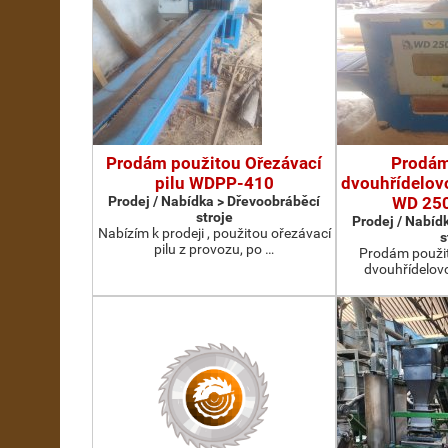
Prodám použitou Ořezávací
Prodám
pilu WDPP-410
dvouhřídelovo
Prodej / Nabídka > Dřevoobráběcí
WD 25
stroje
Prodej / Nabíd
Nabízím k prodeji , použitou ořezávací
s
pilu z provozu, po …
Prodám použit
dvouhřídelov