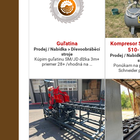
Guľatina
Kompresor 
Prodej / Nabídka > Dřevoobráběcí
510-
stroje
Prodej / Nabíd
Kúpim guľatinu SM/JD dlžka 3m+
s
priemer 28+ /vhodná na …
Ponúkam na p
Schneider 