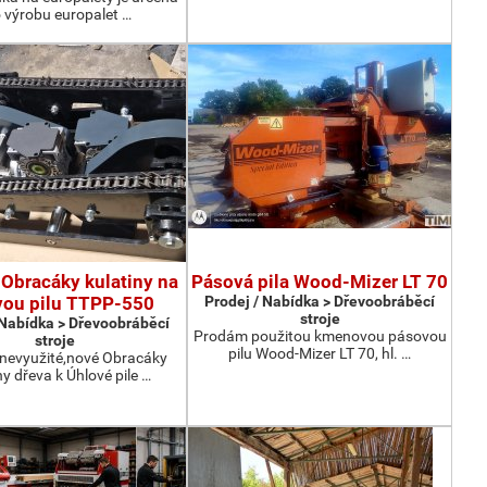
 výrobu europalet …
Obracáky kulatiny na
Pásová pila Wood-Mizer LT 70
vou pilu TTPP-550
Prodej / Nabídka > Dřevoobráběcí
stroje
 Nabídka > Dřevoobráběcí
Prodám použitou kmenovou pásovou
stroje
pilu Wood-Mizer LT 70, hl. …
nevyužité,nové Obracáky
ny dřeva k Úhlové pile …