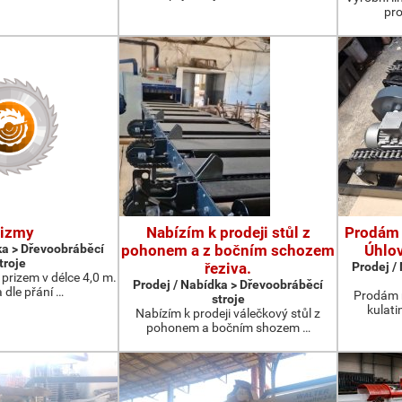
pro
rizmy
Nabízím k prodeji stůl z
Prodám 
ka > Dřevoobráběcí
pohonem a z bočním schozem
Úhlo
troje
řeziva.
Prodej /
prizem v délce 4,0 m.
Prodej / Nabídka > Dřevoobráběcí
 dle přání …
Prodám 
stroje
kulati
Nabízím k prodeji válečkový stůl z
pohonem a bočním shozem …