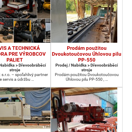
VIS A TECHNICKÁ
Prodám použitou
RA PRE VÝROBCOV
Dvoukotoučovou Úhlovou pilu
PALIET
PP-550
 Nabídka > Dřevoobráběcí
Prodej / Nabídka > Dřevoobráběcí
stroje
stroje
 s.r.o. – spoľahlivý partner
Prodám použitou Dvoukotoučovou
e servis a údržbu …
Úhlovou pilu PP-550 , …