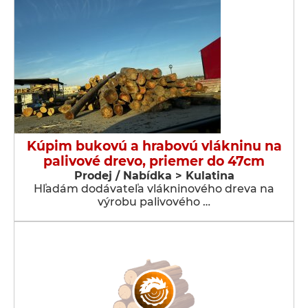
Kúpim bukovú a hrabovú vlákninu na
palivové drevo, priemer do 47cm
Prodej / Nabídka > Kulatina
Hľadám dodávateľa vlákninového dreva na
výrobu palivového …