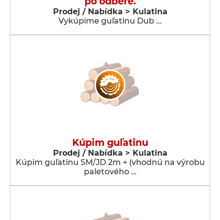
po odbere.
Prodej / Nabídka > Kulatina
Vykúpime guľatinu Dub …
Kúpim guľatinu
Prodej / Nabídka > Kulatina
Kúpim guľatinu SM/JD 2m + (vhodnú na výrobu
paletového …