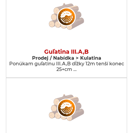
Guľatina III.A,B
Prodej / Nabídka > Kulatina
Ponúkam guľatinu III.A,B dĺžky 12m tenší konec
25+cm …