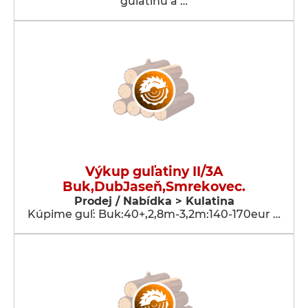
guľatinu a …
Výkup guľatiny II/3A
Buk,DubJaseň,Smrekovec.
Prodej / Nabídka > Kulatina
Kúpime guľ: Buk:40+,2,8m-3,2m:140-170eur …