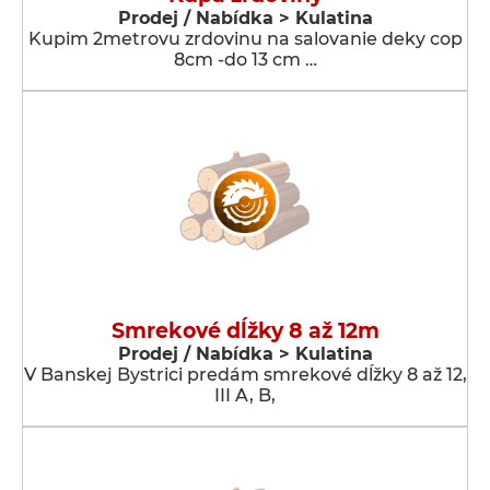
Prodej / Nabídka > Kulatina
Kupim 2metrovu zrdovinu na salovanie deky cop
8cm -do 13 cm …
Smrekové dĺžky 8 až 12m
Prodej / Nabídka > Kulatina
V Banskej Bystrici predám smrekové dĺžky 8 až 12,
III A, B,