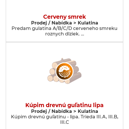
Cerveny smrek
Prodej / Nabídka > Kulatina
Predam gulatina A/B/C/D cerveneho smreku
roznych dlziek. …
Kúpim drevnú guľatinu lipa
Prodej / Nabídka > Kulatina
Kúpim drevnú guľatinu - lipa. Trieda III.A, III.B,
III.C