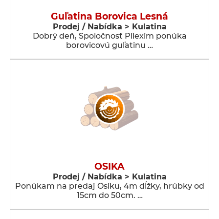
Guľatina Borovica Lesná
Prodej / Nabídka > Kulatina
Dobrý deň, Spoločnosť Pilexim ponúka
borovicovú guľatinu …
OSIKA
Prodej / Nabídka > Kulatina
Ponúkam na predaj Osiku, 4m dĺžky, hrúbky od
15cm do 50cm. …