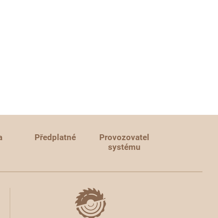
a
Předplatné
Provozovatel
systému