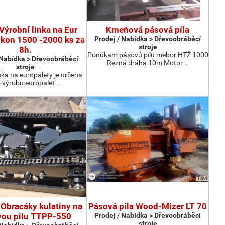
Výrobní linka na Eur
Kmeňová pásová píla
ýkon 1500 -2000 ks za
Prodej / Nabídka > Dřevoobráběcí
stroje
8h.
Ponúkam pásovú pílu mebor HTŽ 1000
 Nabídka > Dřevoobráběcí
Rezná dráha 10m Motor …
stroje
nka na europalety je určena
 výrobu europalet …
Obracáky kulatiny na
Pásová pila Wood-Mizer LT 70
vou pilu TTPP-550
Prodej / Nabídka > Dřevoobráběcí
stroje