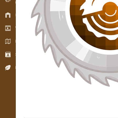
Evidence dřeva v terénu
Skladové hospodářství
Video showroom
Katalogy / Brožury
Slovník
Dřeviny