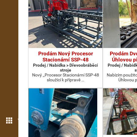
Prodám Nový Procesor
Prodám Dv
Stacionární SSP-48
Úhlovou p
Prodej / Nabídka > Dřevoobráběcí
Prodej / Nabíd
stroje
s
Nový ,,Procesor Stacionární SSP-48
Nabízím použit
sloužící k přípravě …
Úhlovou p
Více možností