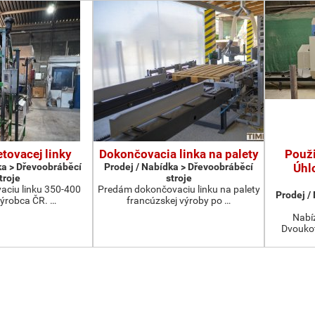
etovacej linky
Dokončovacia linka na palety
Použ
ka > Dřevoobráběcí
Prodej / Nabídka > Dřevoobráběcí
Úhl
troje
stroje
aciu linku 350-400
Predám dokončovaciu linku na palety
Prodej /
výrobca ČR. …
francúzskej výroby po …
Nabíz
Dvoukot