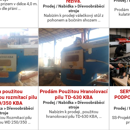
řeziva.
Prodej /
prizem v délce 4,0 m.
Prodej / Nabídka > Dřevoobráběcí
 dle přání …
Prodám 
stroje
kulati
Nabízím k prodeji válečkový stůl z
pohonem a bočním shozem …
 použitou
Prodám Použitou Hranolovací
SER
u rozmítací pilu
pilu TD-630 KBA
PODPO
0/350 KBA
Prodej / Nabídka > Dřevoobráběcí
stroje
ka > Dřevoobráběcí
Prodej /
Nabízím k prodeji , použitou
troje
hranolovací pilu TD-630 KBA, …
ou Rozmítací pilu
SS-Projekt
ou WD 250/350 …
pr