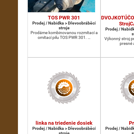
TOS PWR 301
DVOJKOTÚČOV
Prodej / Nabídka > Dřevoobráběcí
Stroj
stroje
Prodej / Nabíd
Prodáme kombinovanou rozmítací a
s
omítací pilu TOS PWR 301. …
Výkonný stroj p
presné 
linka na triedenie dosiek
P
Prodej / Nabídka > Dřevoobráběcí
Prodej / Nabíd
stroje
s