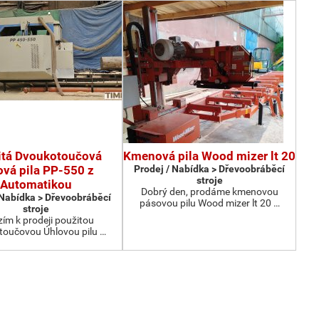
itá Dvoukotoučová
Kmenová pila Wood mizer lt 20
ová pila PP-550 z
Prodej / Nabídka > Dřevoobráběcí
stroje
Automatikou
Dobrý den, prodáme kmenovou
 Nabídka > Dřevoobráběcí
pásovou pilu Wood mizer lt 20 …
stroje
ím k prodeji použitou
oučovou Úhlovou pilu …