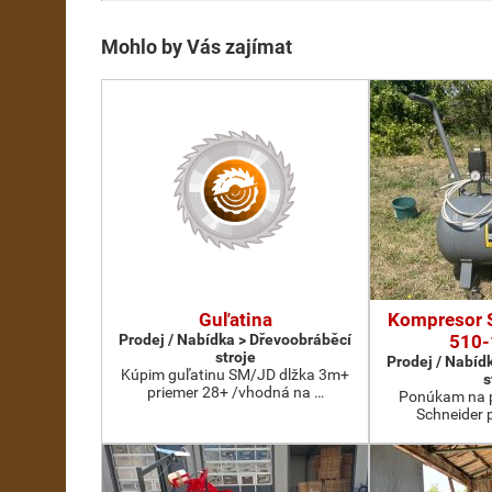
Mohlo by Vás zajímat
Guľatina
Kompresor 
Prodej / Nabídka > Dřevoobráběcí
510-
stroje
Prodej / Nabíd
Kúpim guľatinu SM/JD dlžka 3m+
s
priemer 28+ /vhodná na …
Ponúkam na p
Schneider 