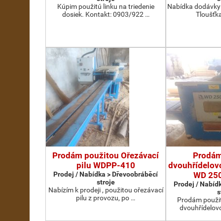
Kúpim použitú linku na triedenie
Nabídka dodávky 
dosiek. Kontakt: 0903/922 …
Tloušťka
Prodám použitou Ořezávací
Prodám
pilu WDPP-410
dvouhřídelovo
Prodej / Nabídka > Dřevoobráběcí
WD 25
stroje
Prodej / Nabíd
Nabízím k prodeji , použitou ořezávací
s
pilu z provozu, po …
Prodám použit
dvouhřídelov