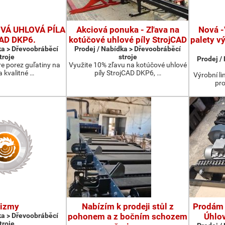
Á UHLOVÁ PÍLA
Akciová ponuka - Zľava na
Nová -
CAD DKP6.
kotúčové uhlové píly StrojCAD
palety v
ka > Dřevoobráběcí
Prodej / Nabídka > Dřevoobráběcí
troje
stroje
Prodej /
re porez guľatiny na
Využite 10% zľavu na kotúčové uhlové
a kvalitné …
píly StrojCAD DKP6, …
Výrobní li
pro
rizmy
Nabízím k prodeji stůl z
Prodám 
ka > Dřevoobráběcí
pohonem a z bočním schozem
Úhlo
troje