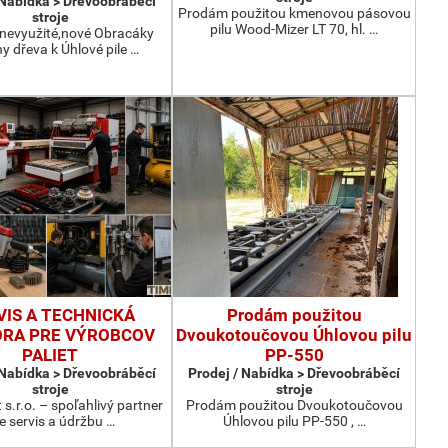
 Nabídka > Dřevoobráběcí
Prodám použitou kmenovou pásovou
stroje
pilu Wood-Mizer LT 70, hl. …
nevyužité,nové Obracáky
ny dřeva k Úhlové pile …
VIS A TECHNICKÁ
Prodám použitou
RA PRE VÝROBCOV
Dvoukotoučovou Úhlovou pilu
PALIET
PP-550
 Nabídka > Dřevoobráběcí
Prodej / Nabídka > Dřevoobráběcí
stroje
stroje
 s.r.o. – spoľahlivý partner
Prodám použitou Dvoukotoučovou
e servis a údržbu …
Úhlovou pilu PP-550 , …