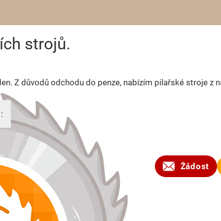
ch strojů.
en. Z důvodů odchodu do penze, nabízím pilařské stroje z na
:
2025
Žádost