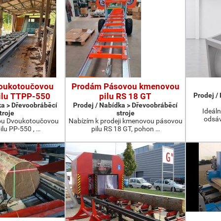
oukotoučovou
Prodám Pásovou kmenovou
ilu TTPP-550
pilu RS 18 GT
Prodej /
ka > Dřevoobráběcí
Prodej / Nabídka > Dřevoobráběcí
Ideáln
troje
stroje
odsáv
ou Dvoukotoučovou
Nabízím k prodeji kmenovou pásovou
ilu PP-550 , …
pilu RS 18 GT, pohon …