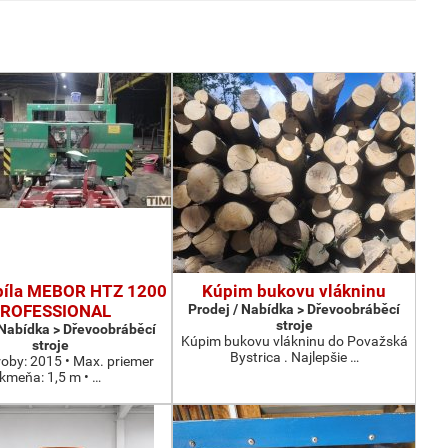
píla MEBOR HTZ 1200
Kúpim bukovu vlákninu
ROFESSIONAL
Prodej / Nabídka > Dřevoobráběcí
stroje
 Nabídka > Dřevoobráběcí
Kúpim bukovu vlákninu do Považská
stroje
Bystrica . Najlepšie …
roby: 2015 • Max. priemer
kmeňa: 1,5 m • …