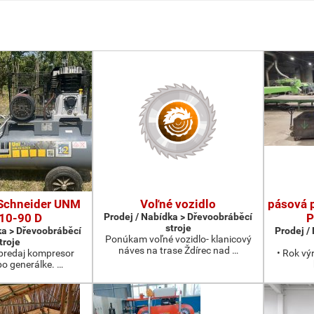
Schneider UNM
Voľné vozidlo
pásová 
10-90 D
Prodej / Nabídka > Dřevoobráběcí
P
stroje
ka > Dřevoobráběcí
Prodej /
Ponúkam voľné vozidlo- klanicový
troje
náves na trase Ždírec nad …
redaj kompresor
• Rok vý
po generálke. …