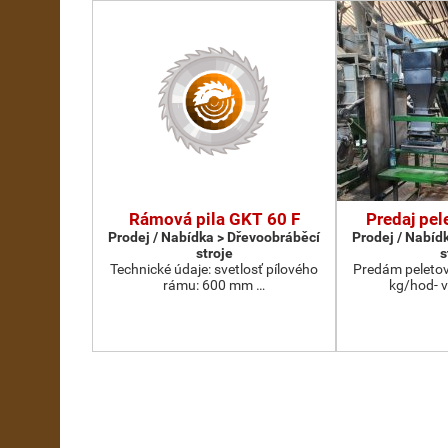
Rámová pila GKT 60 F
Predaj pel
Prodej / Nabídka > Dřevoobráběcí
Prodej / Nabíd
stroje
s
Technické údaje: svetlosť pílového
Predám peletov
rámu: 600 mm …
kg/hod- 