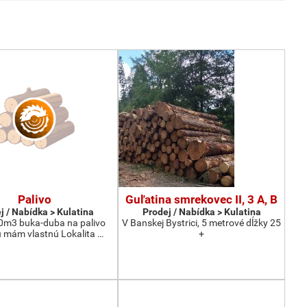
Palivo
Guľatina smrekovec II, 3 A, B
j / Nabídka > Kulatina
Prodej / Nabídka > Kulatina
0m3 buka-duba na palivo
V Banskej Bystrici, 5 metrové dĺžky 25
 mám vlastnú Lokalita …
+