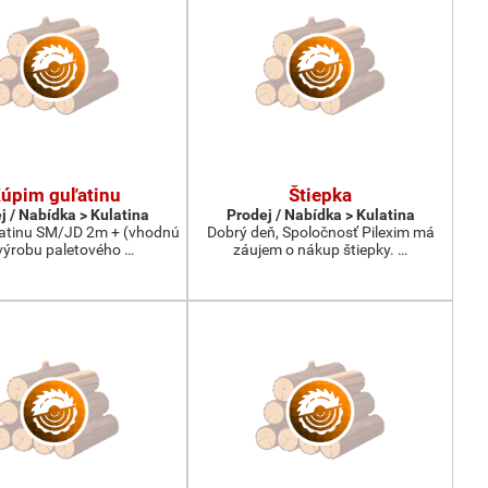
úpim guľatinu
Štiepka
j / Nabídka > Kulatina
Prodej / Nabídka > Kulatina
atinu SM/JD 2m + (vhodnú
Dobrý deň, Spoločnosť Pilexim má
výrobu paletového …
záujem o nákup štiepky. …