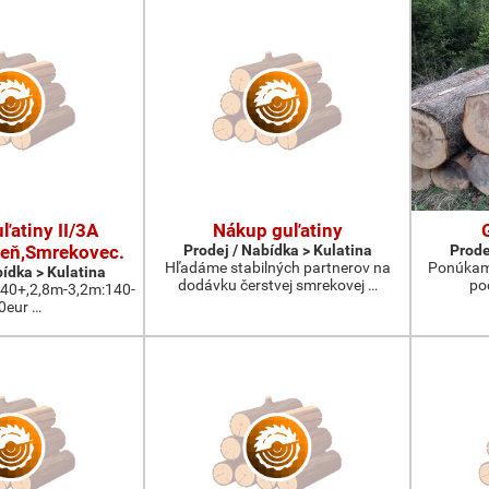
ľatiny II/3A
Nákup guľatiny
eň,Smrekovec.
Prodej / Nabídka > Kulatina
Prode
Hľadáme stabilných partnerov na
Ponúkam 
bídka > Kulatina
dodávku čerstvej smrekovej …
po
:40+,2,8m-3,2m:140-
0eur …