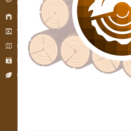
Evidence dřeva v terénu
Skladové hospodářství
Video showroom
Katalogy / Brožury
Slovník
Dřeviny