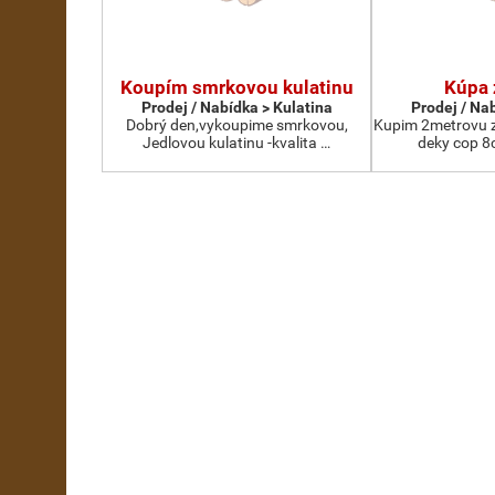
Koupím smrkovou kulatinu
Kúpa 
Prodej / Nabídka > Kulatina
Prodej / Na
Dobrý den,vykoupime smrkovou,
Kupim 2metrovu z
Jedlovou kulatinu -kvalita …
deky cop 8