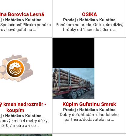
ina Borovica Lesná
OSIKA
j / Nabídka > Kulatina
Prodej / Nabídka > Kulatina
 Spoločnosť Pilexim ponúka
Ponúkam na predaj Osiku, 4m dĺžky,
rovicovú guľatinu …
hrúbky od 15cm do 50cm. …
ý kmen nadrozměr -
Kúpim Guľatinu Smrek
koupím
Prodej / Nabídka > Kulatina
Dobrý deň, hľadám dlhodobého
j / Nabídka > Kulatina
partnera/dodávateľa na …
bový kmen 4 metry délky ,
ěr 0,7 metru a více …