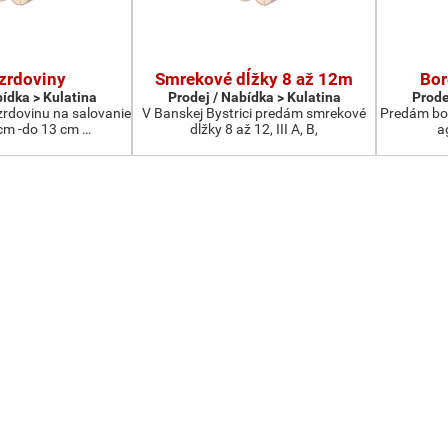
zrdoviny
Smrekové dĺžky 8 až 12m
Bor
bídka > Kulatina
Prodej / Nabídka > Kulatina
Prode
rdovinu na salovanie
V Banskej Bystrici predám smrekové
Predám bor
cm -do 13 cm …
dĺžky 8 až 12, III A, B,
a