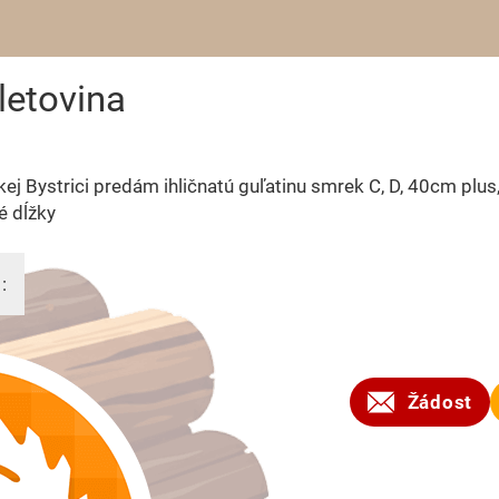
letovina
ej Bystrici predám ihličnatú guľatinu smrek C, D, 40cm plus,
é dĺžky
:
2025
Žádost