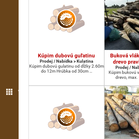
Kúpim dubovú guľatinu
Buková vlák
Prodej / Nabídka > Kulatina
drevo prav
Kúpim dubovú gulatinu od dĺžky 2.60m
Prodej / Na
do 12m Hrúbka od 30cm …
Kúpim bukovú v
drevo, max.
Více možností