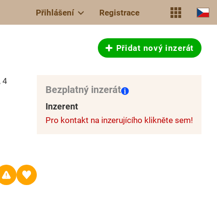
Přihlášení
Registrace
Přidat nový inzerát
 4
Bezplatný inzerát
Inzerent
Pro kontakt na inzerujícího klikněte sem!