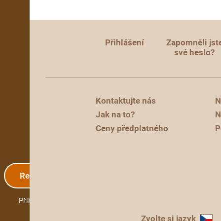
Přihlášení
Zapomněli jst
své heslo?
Kontaktujte nás
N
Jak na to?
N
Ceny předplatného
P
Registrace
Přihlášení
Zvolte si jazyk