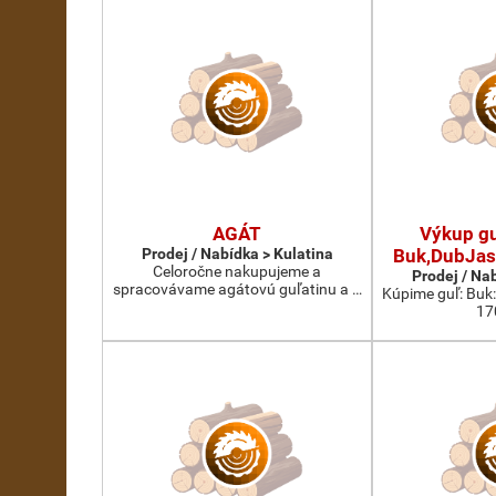
AGÁT
Výkup gu
Prodej / Nabídka > Kulatina
Buk,DubJas
Celoročne nakupujeme a
Prodej / Na
spracovávame agátovú guľatinu a …
Kúpime guľ: Buk
17