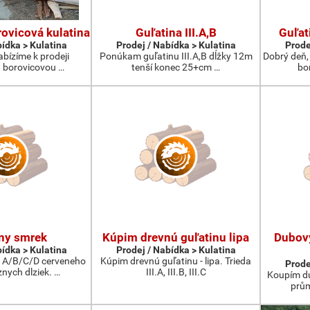
ovicová kulatina
Guľatina III.A,B
Guľat
bídka > Kulatina
Prodej / Nabídka > Kulatina
Prode
abízíme k prodeji
Ponúkam guľatinu III.A,B dĺžky 12m
Dobrý deň,
 borovicovou …
tenší konec 25+cm …
bo
ny smrek
Kúpim drevnú guľatinu lipa
Dubov
bídka > Kulatina
Prodej / Nabídka > Kulatina
 A/B/C/D cerveneho
Kúpim drevnú guľatinu - lipa. Trieda
Prode
nych dlziek. …
III.A, III.B, III.C
Koupím du
prům