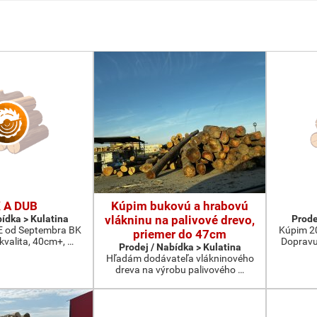
 A DUB
Kúpim bukovú a hrabovú
bídka > Kulatina
vlákninu na palivové drevo,
Prode
od Septembra BK
Kúpim 2
priemer do 47cm
 kvalita, 40cm+, …
Dopravu
Prodej / Nabídka > Kulatina
Hľadám dodávateľa vlákninového
dreva na výrobu palivového …