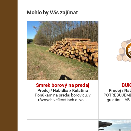
Mohlo by Vás zajímat
Smrek borový na predaj
BUK
Prodej / Nabídka > Kulatina
Prodej / Na
Ponúkam na predaj borovicu, v
POTREBUJEME 
rôznych veľkostiach aj vo …
gulatinu - AB