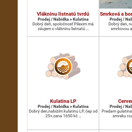
Vlákninu listnatú tvrdú
Smrková a bor
Prodej / Nabídka > Kulatina
Prodej / Na
Dobrý deň, spoločnosť Pilexim má
Dobrý den, n
záujem o vlákninu listnatú …
smrkovou a
Kulatina LP
Cerve
Prodej / Nabídka > Kulatina
Prodej / Na
Dobrý den,nabízím kulatinu LP, čep od
Predam gulatina
25+,cena 1650 kč …
smreku roz