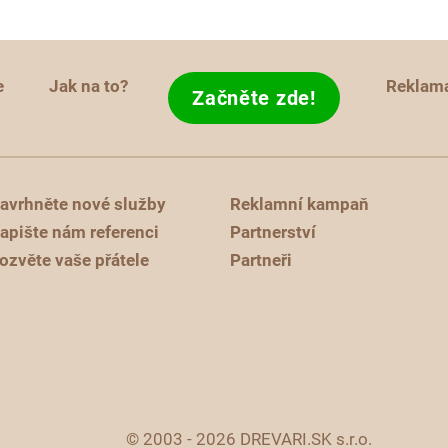
e
Jak na to?
Reklam
Začněte zde!
avrhněte nové služby
Reklamní kampaň
apište nám referenci
Partnerství
ozvěte vaše přátele
Partneři
© 2003 - 2026 DREVARI.SK s.r.o.