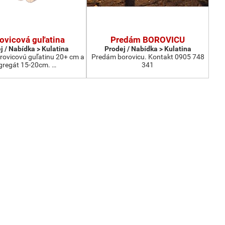
ovicová guľatina
Predám BOROVICU
j / Nabídka > Kulatina
Prodej / Nabídka > Kulatina
ovicovú guľatinu 20+ cm a
Predám borovicu. Kontakt 0905 748
gregát 15-20cm. …
341