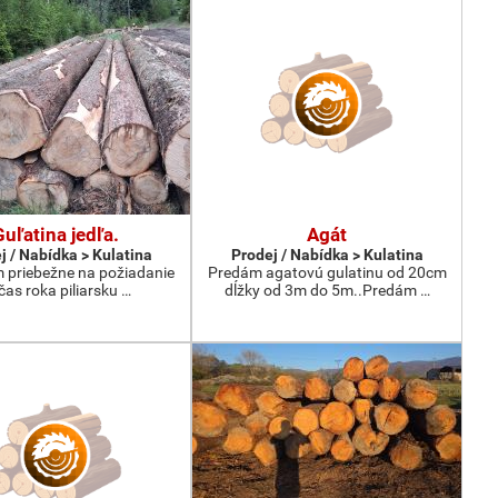
Guľatina jedľa.
Agát
j / Nabídka > Kulatina
Prodej / Nabídka > Kulatina
priebežne na požiadanie
Predám agatovú gulatinu od 20cm
čas roka piliarsku …
dĺžky od 3m do 5m..Predám …