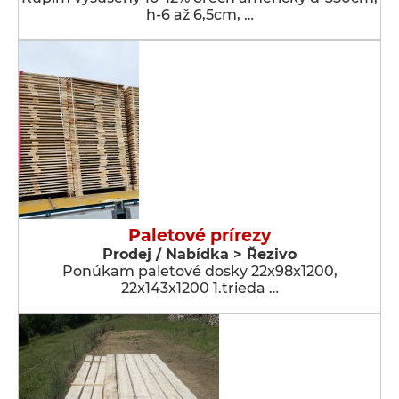
h-6 až 6,5cm, …
Paletové prírezy
Prodej / Nabídka > Řezivo
Ponúkam paletové dosky 22x98x1200,
22x143x1200 1.trieda …