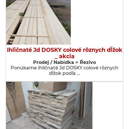
Ihličnaté Jd DOSKY colové rôznych dĺžok
_ akcia
Prodej / Nabídka > Řezivo
Ponúkame ihličnaté Jd DOSKY colové rôznych
dĺžok podľa …