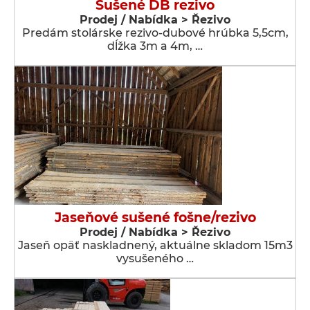
Sušené DB rezivo
Prodej / Nabídka > Řezivo
Predám stolárske rezivo-dubové hrúbka 5,5cm,
dĺžka 3m a 4m, …
Jaseňové sušené fošne/rezivo
Prodej / Nabídka > Řezivo
Jaseň opäť naskladnený, aktuálne skladom 15m3
vysušeného …