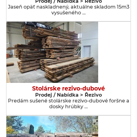
Prodej / Nabídka > Řezivo
Jaseň opäť naskladnený, aktuálne skladom 15m3
vysušeného …
Stolárske rezivo-dubové
Prodej / Nabídka > Řezivo
Predám sušené stolárske rezivo-dubové foršne a
dosky hrúbky …