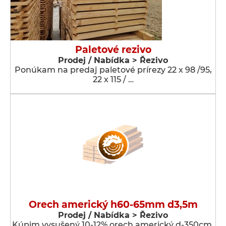
Paletové rezivo
Prodej / Nabídka > Řezivo
Ponúkam na predaj paletové prírezy 22 x 98 /95,
22 x 115 / …
Orech americký h60-65mm d3,5m
Prodej / Nabídka > Řezivo
Kúpim vysušený 10-12% orech americký d-350cm,