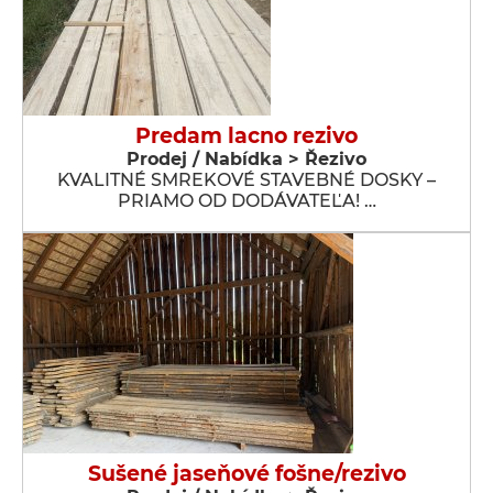
Predam lacno rezivo
Prodej / Nabídka > Řezivo
KVALITNÉ SMREKOVÉ STAVEBNÉ DOSKY –
PRIAMO OD DODÁVATEĽA! …
Sušené jaseňové fošne/rezivo