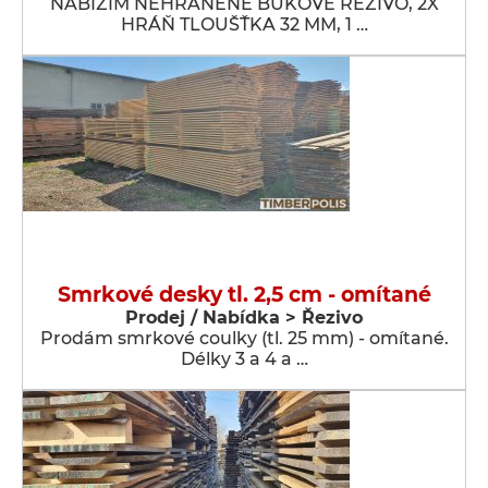
NABÍZÍM NEHRANĚNÉ BUKOVÉ ŘEZIVO, 2X
HRÁŇ TLOUŠŤKA 32 MM, 1 …
Smrkové desky tl. 2,5 cm - omítané
Prodej / Nabídka > Řezivo
Prodám smrkové coulky (tl. 25 mm) - omítané.
Délky 3 a 4 a …