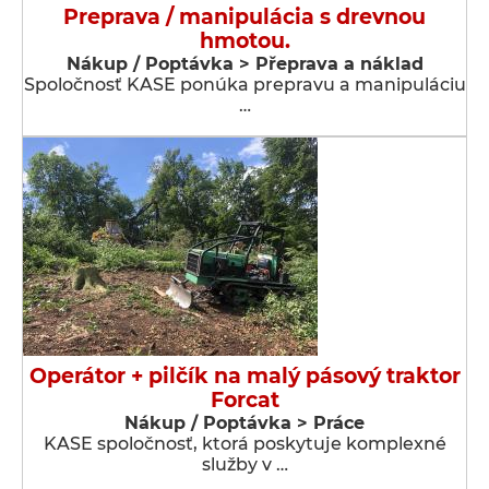
Preprava / manipulácia s drevnou
hmotou.
Nákup / Poptávka > Přeprava a náklad
Spoločnosť KASE ponúka prepravu a manipuláciu
…
Operátor + pilčík na malý pásový traktor
Forcat
Nákup / Poptávka > Práce
KASE spoločnosť, ktorá poskytuje komplexné
služby v …