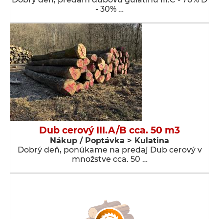
- 30% …
Dub cerový III.A/B cca. 50 m3
Nákup / Poptávka > Kulatina
Dobrý deň, ponúkame na predaj Dub cerový v
množstve cca. 50 …