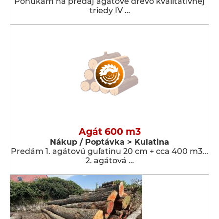
Ponúkam na predaj agátové drevo kvalitatívnej
triedy IV …
Agát 600 m3
Nákup / Poptávka > Kulatina
Predám 1. agátovú guľatinu 20 cm + cca 400 m3...
2. agátová …