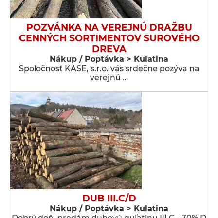
POZVÁNKA NA VEREJNÚ DRAŽBU
CENNÝCH SORTIMENTOV SUROVÉHO
DREVA
Nákup / Poptávka > Kulatina
Spoločnosť KASE, s.r.o. vás srdečne pozýva na
verejnú …
DUB III.C/D
Nákup / Poptávka > Kulatina
Dobrý deň, predám dubovú guľatinu III.C - 70% D