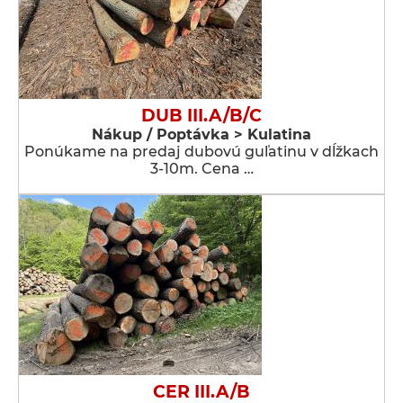
DUB III.A/B/C
Nákup / Poptávka > Kulatina
Ponúkame na predaj dubovú guľatinu v dĺžkach
3-10m. Cena …
CER III.A/B