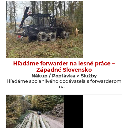
Hľadáme forwarder na lesné práce –
Západné Slovensko
Nákup / Poptávka > Služby
Hľadáme spoľahlivého dodávateľa s forwarderom
na …