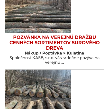
POZVÁNKA NA VEREJNÚ DRAŽBU
CENNÝCH SORTIMENTOV SUROVÉHO
DREVA
Nákup / Poptávka > Kulatina
Spoločnosť KASE, s.r.o. vás srdečne pozýva na
verejnú …