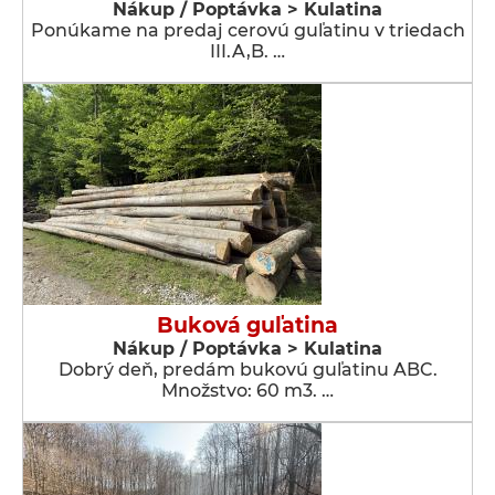
Nákup / Poptávka > Kulatina
Ponúkame na predaj cerovú guľatinu v triedach
III.A,B. …
Buková guľatina
Nákup / Poptávka > Kulatina
Dobrý deň, predám bukovú guľatinu ABC.
Množstvo: 60 m3. …