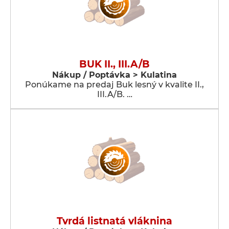
BUK II., III.A/B
Nákup / Poptávka > Kulatina
Ponúkame na predaj Buk lesný v kvalite II.,
III.A/B. …
Tvrdá listnatá vláknina