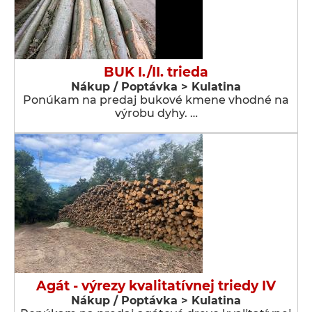
BUK I./II. trieda
Nákup / Poptávka > Kulatina
Ponúkam na predaj bukové kmene vhodné na
výrobu dyhy. …
Agát - výrezy kvalitatívnej triedy IV
Nákup / Poptávka > Kulatina