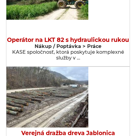
Operátor na LKT 82 s hydraulickou rukou
Nákup / Poptávka > Práce
KASE spoločnosť, ktorá poskytuje komplexné
služby v …
Verejná dražba dreva Jablonica