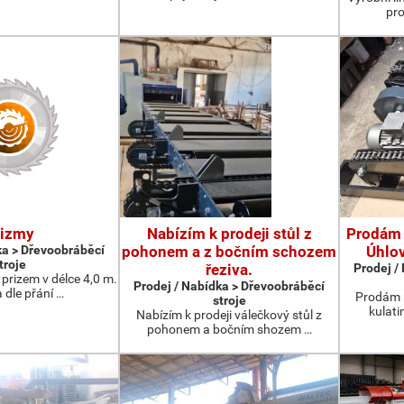
pro
rizmy
Nabízím k prodeji stůl z
Prodám 
ka > Dřevoobráběcí
pohonem a z bočním schozem
Úhlo
troje
řeziva.
Prodej /
prizem v délce 4,0 m.
Prodej / Nabídka > Dřevoobráběcí
 dle přání …
Prodám 
stroje
kulati
Nabízím k prodeji válečkový stůl z
pohonem a bočním shozem …