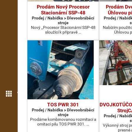
Prodám Nový Procesor
Prodám Dv
Stacionární SSP-48
Úhlovou p
Prodej / Nabídka > Dřevoobráběcí
Prodej / Nabíd
stroje
s
Nový ,,Procesor Stacionární SSP-48
Nabízím použit
sloužící k přípravě …
Úhlovou p
Více možností
TOS PWR 301
DVOJKOTÚČOV
Prodej / Nabídka > Dřevoobráběcí
Stroj
stroje
Prodej / Nabíd
Prodáme kombinovanou rozmítací a
s
omítací pilu TOS PWR 301. …
Výkonný stroj p
presné 