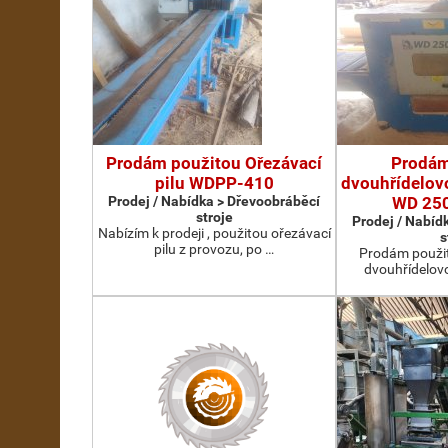
Prodám použitou Ořezávací
Prodám
pilu WDPP-410
dvouhřídelovo
Prodej / Nabídka > Dřevoobráběcí
WD 25
stroje
Prodej / Nabíd
Nabízím k prodeji , použitou ořezávací
s
pilu z provozu, po …
Prodám použit
dvouhřídelov