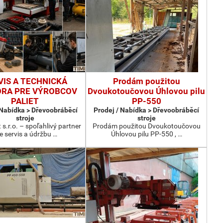
VIS A TECHNICKÁ
Prodám použitou
RA PRE VÝROBCOV
Dvoukotoučovou Úhlovou pilu
PALIET
PP-550
 Nabídka > Dřevoobráběcí
Prodej / Nabídka > Dřevoobráběcí
stroje
stroje
 s.r.o. – spoľahlivý partner
Prodám použitou Dvoukotoučovou
e servis a údržbu …
Úhlovou pilu PP-550 , …