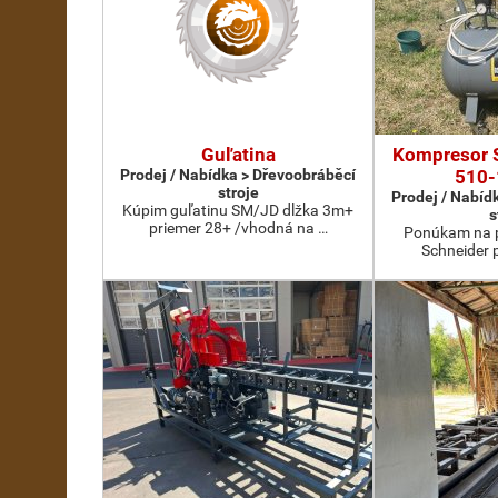
Guľatina
Kompresor 
Prodej / Nabídka > Dřevoobráběcí
510-
stroje
Prodej / Nabíd
Kúpim guľatinu SM/JD dlžka 3m+
s
priemer 28+ /vhodná na …
Ponúkam na p
Schneider 