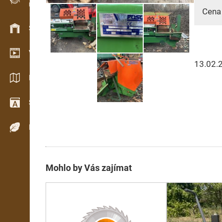
Evidence dřeva v terénu
Cena 
Skladové hospodářství
Video showroom
13.02.
Katalogy / Brožury
Slovník
Dřeviny
Mohlo by Vás zajímat