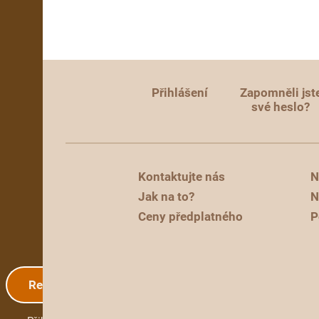
Přihlášení
Zapomněli jst
své heslo?
Kontaktujte nás
N
Jak na to?
N
Ceny předplatného
P
Registrace