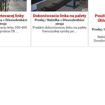
etovacej linky
Dokončovacia linka na palety
Použ
ka > Dřevoobráběcí
Prodej / Nabídka > Dřevoobráběcí
Úhl
troje
stroje
aciu linku 350-400
Predám dokončovaciu linku na palety
Prodej /
výrobca ČR. …
francúzskej výroby po …
Nabíz
Dvoukot