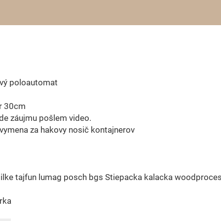
vý poloautomat
r 30cm
ade záujmu pošlem video.
vymena za hakovy nosič kontajnerov
ilke tajfun lumag posch bgs Stiepacka kalacka woodproces
rka