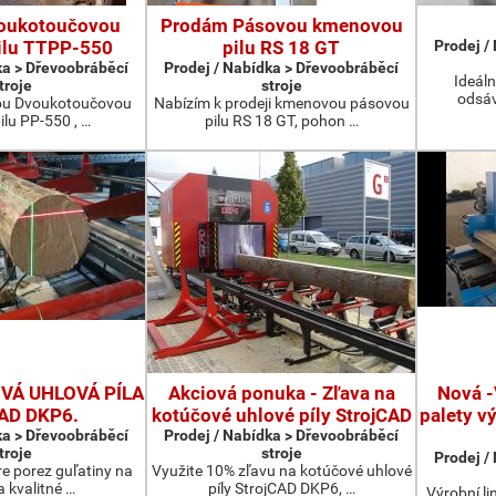
oukotoučovou
Prodám Pásovou kmenovou
ilu TTPP-550
pilu RS 18 GT
Prodej /
ka > Dřevoobráběcí
Prodej / Nabídka > Dřevoobráběcí
Ideáln
troje
stroje
odsáv
ou Dvoukotoučovou
Nabízím k prodeji kmenovou pásovou
ilu PP-550 , …
pilu RS 18 GT, pohon …
Á UHLOVÁ PÍLA
Akciová ponuka - Zľava na
Nová -
CAD DKP6.
kotúčové uhlové píly StrojCAD
palety v
ka > Dřevoobráběcí
Prodej / Nabídka > Dřevoobráběcí
troje
stroje
Prodej /
re porez guľatiny na
Využite 10% zľavu na kotúčové uhlové
a kvalitné …
píly StrojCAD DKP6, …
Výrobní li