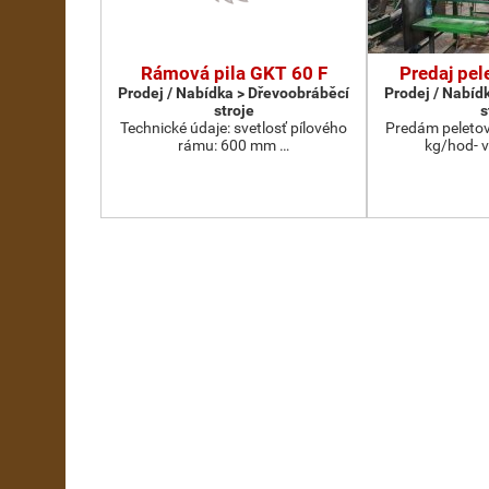
Rámová pila GKT 60 F
Predaj pel
Prodej / Nabídka > Dřevoobráběcí
Prodej / Nabíd
stroje
s
Technické údaje: svetlosť pílového
Predám peletov
rámu: 600 mm …
kg/hod- 