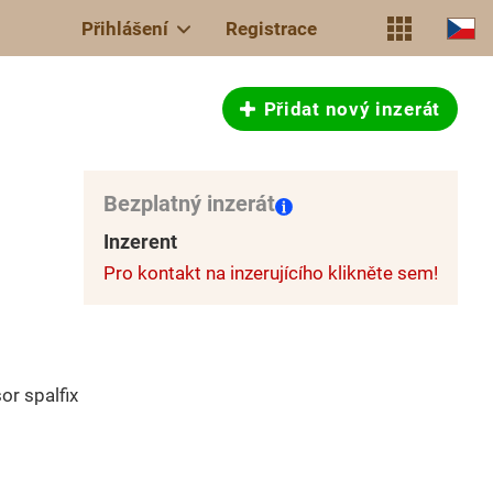
Přihlášení
Registrace
Přidat nový inzerát
Bezplatný inzerát
Inzerent
Pro kontakt na inzerujícího klikněte sem!
or spalfix