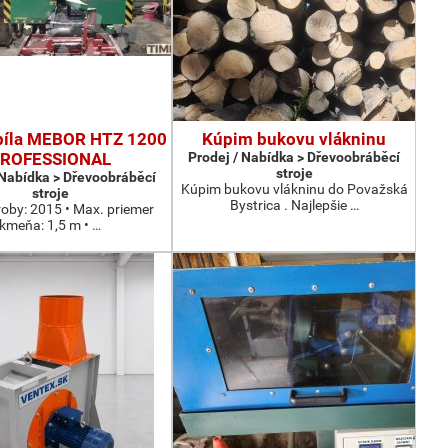
píla MEBOR HTZ 1200
Kúpim bukovu vlákninu
ROFESSIONAL
Prodej / Nabídka > Dřevoobráběcí
stroje
 Nabídka > Dřevoobráběcí
Kúpim bukovu vlákninu do Považská
stroje
Bystrica . Najlepšie …
roby: 2015 • Max. priemer
kmeňa: 1,5 m • …