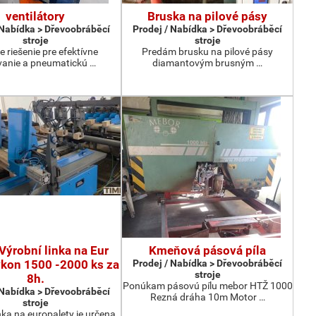
ventilátory
Bruska na pilové pásy
 Nabídka > Dřevoobráběcí
Prodej / Nabídka > Dřevoobráběcí
stroje
stroje
e riešenie pre efektívne
Predám brusku na pilové pásy
anie a pneumatickú …
diamantovým brusným …
Výrobní linka na Eur
Kmeňová pásová píla
ýkon 1500 -2000 ks za
Prodej / Nabídka > Dřevoobráběcí
stroje
8h.
Ponúkam pásovú pílu mebor HTŽ 1000
 Nabídka > Dřevoobráběcí
Rezná dráha 10m Motor …
stroje
nka na europalety je určena