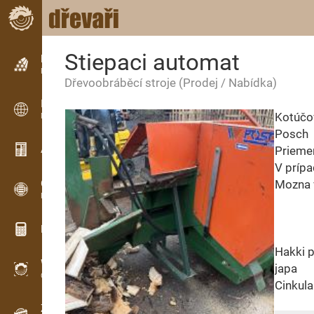
Stiepaci automat
Inzerce
Řádková inzerce
Dřevoobráběcí stroje
(Prodej / Nabídka)
Inzerce
Kotúčo
Mezinárodní inzerce
Posch
Aktuality / Články
Prieme
V príp
OPTI-TIMB
Mozna 
Pořezová schémata
Dřevařské kalkulačky
Hakki p
WoodProfi
japa
Objem dřeva s AI
Cinkula
Záznamník