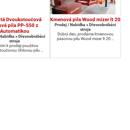
itá Dvoukotoučová
Kmenová pila Wood mizer lt 20
ová pila PP-550 z
Prodej / Nabídka > Dřevoobráběcí
stroje
Automatikou
Dobrý den, prodáme kmenovou
 Nabídka > Dřevoobráběcí
pásovou pilu Wood mizer lt 20 …
stroje
ím k prodeji použitou
oučovou Úhlovou pilu …