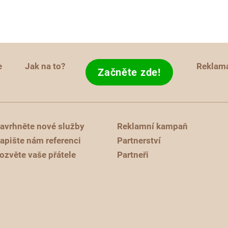
e
Jak na to?
Reklam
Začněte zde!
avrhněte nové služby
Reklamní kampaň
apište nám referenci
Partnerství
ozvěte vaše přátele
Partneři