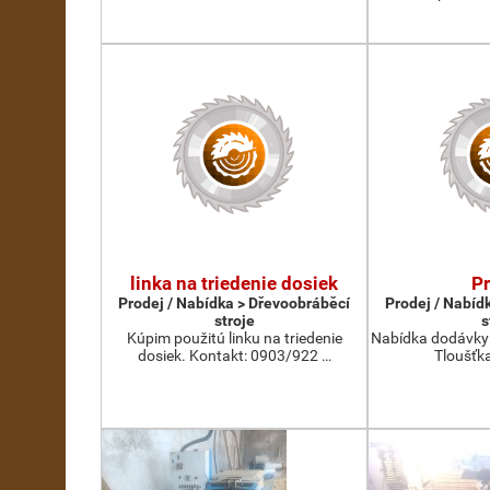
linka na triedenie dosiek
P
Prodej / Nabídka > Dřevoobráběcí
Prodej / Nabíd
stroje
s
Kúpim použitú linku na triedenie
Nabídka dodávky 
dosiek. Kontakt: 0903/922 …
Tloušťka