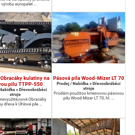
 výrobu europalet …
Obracáky kulatiny na
Pásová pila Wood-Mizer LT 70
vou pilu TTPP-550
Prodej / Nabídka > Dřevoobráběcí
stroje
 Nabídka > Dřevoobráběcí
Prodám použitou kmenovou pásovou
stroje
pilu Wood-Mizer LT 70, hl. …
nevyužité,nové Obracáky
ny dřeva k Úhlové pile …