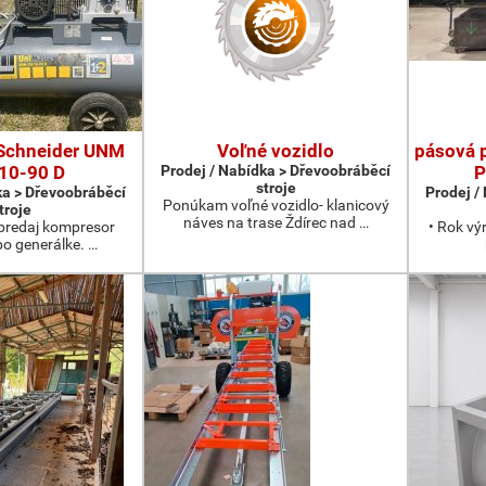
Schneider UNM
Voľné vozidlo
pásová 
10-90 D
Prodej / Nabídka > Dřevoobráběcí
P
stroje
ka > Dřevoobráběcí
Prodej /
Ponúkam voľné vozidlo- klanicový
troje
náves na trase Ždírec nad …
redaj kompresor
• Rok vý
po generálke. …